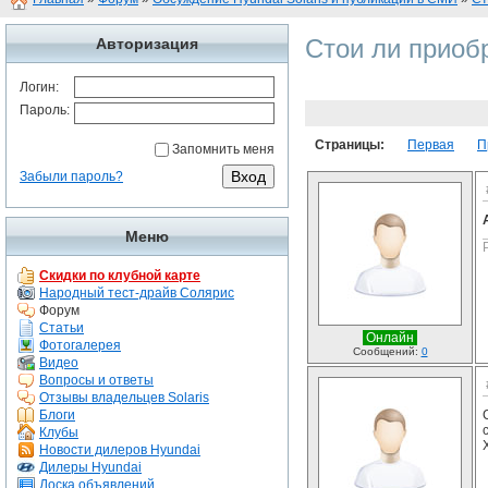
Стои ли приобр
Авторизация
Логин:
Пароль:
Страницы:
Первая
П
Запомнить меня
Забыли пароль?
Меню
Скидки по клубной карте
Народный тест-драйв Солярис
Форум
Статьи
Онлайн
Фотогалерея
Сообщений:
0
Видео
Вопросы и ответы
Отзывы владельцев Solaris
Блоги
Клубы
Новости дилеров Hyundai
Дилеры Hyundai
Доска объявлений