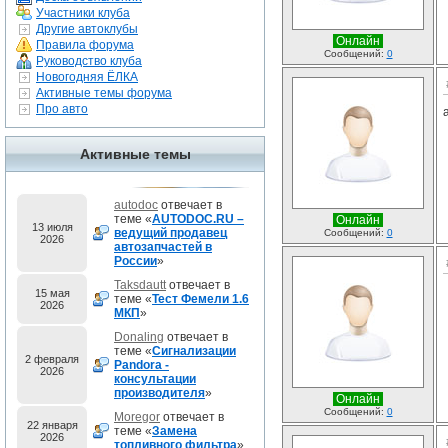
Участники клуба
Другие автоклубы
Онлайн
Правила форума
Сообщений:
0
Руководство клуба
Новогодняя ЁЛКА
Активные темы форума
Про авто
Активные темы
autodoc
отвечает в
теме «
AUTODOC.RU –
Онлайн
13 июля
ведущий продавец
Сообщений:
0
2026
автозапчастей в
России
»
Taksdautt
отвечает в
15 мая
теме «
Тест Фемели 1.6
2026
МКП
»
Donaling
отвечает в
теме «
Сигнализации
2 февраля
Pandora -
2026
консультации
производителя
»
Онлайн
Сообщений:
0
Moregor
отвечает в
22 января
теме «
Замена
2026
топливного фильтра
»