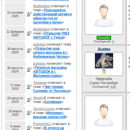
Walterkem
отвечает в
теме «
Подскажите,
21 октября
действующий артикул
2025
обратки гур от
патрубки к бочку
»
Walterkem
отвечает в
11 февраля
теме «
Открытие ПВЗ
2025
АВТОДОГ г. Грязи
»
Онлайн
Сообщений:
0
autodoc
начинает тему
«
Открытие еще
30 августа
Дьявка
2024
одного магазина в г.
Набережные Челны
»
autodoc
начинает тему
«
Переезд магазина
30 августа
2024
АВТОДОК в г.
Малоярославец
»
Оффлайн
Таёжник
отвечает в
Санкт-Петербург
17 мая
теме «
Чип тюнинг
Сообщений:
128
2019
Солярис от Паулюса
»
AlexeyB
отвечает в
23 августа
2019
теме «
Антифриз
»
SergeyLivnev
отвечает
18 марта
в теме «
Интернет-
2020
магазин запчастей
»
Psiholog61
отвечает в
9 июня
теме «
В отпуск на
2016