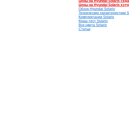
Цены на Hyundai Solaris сед
Цены на Hyundai Solaris хэтч
Обзор Hyundai Solaris
Технические характеристики So
Комплектации Solaris
Краш-тест Solaris
Все цвета Solaris
Статьи