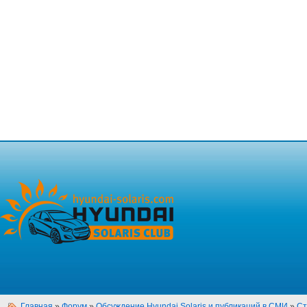
Главная
»
Форум
»
Обсуждение Hyundai Solaris и публикаций в СМИ
»
Ст