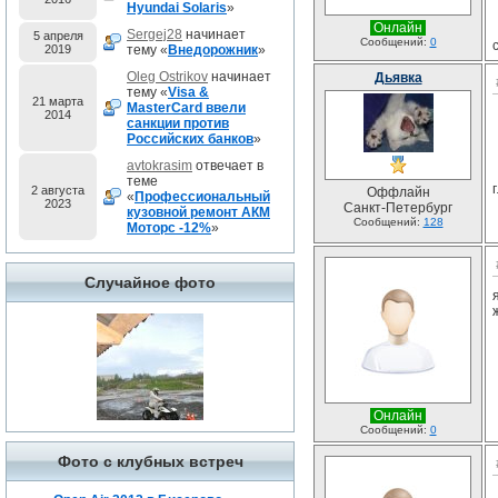
Hyundai Solaris
»
Онлайн
Sergej28
начинает
5 апреля
Сообщений:
0
2019
тему «
Внедорожник
»
Oleg Ostrikov
начинает
Дьявка
тему «
Visa &
21 марта
MasterCard ввели
2014
санкции против
Российских банков
»
avtokrasim
отвечает в
теме
2 августа
Оффлайн
«
Профессиональный
2023
Санкт-Петербург
кузовной ремонт АКМ
Сообщений:
128
Моторс -12%
»
Случайное фото
Онлайн
Сообщений:
0
Фото с клубных встреч