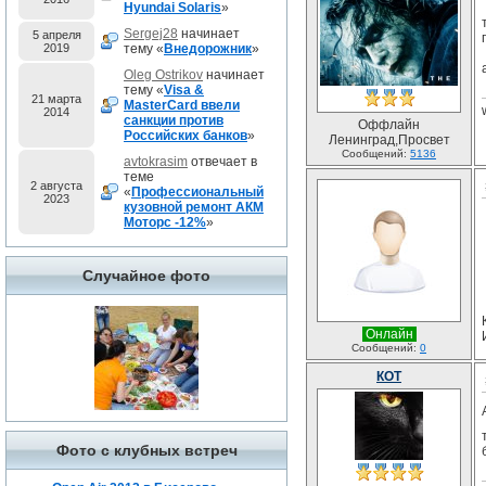
Hyundai Solaris
»
Sergej28
начинает
5 апреля
2019
тему «
Внедорожник
»
Oleg Ostrikov
начинает
тему «
Visa &
21 марта
MasterCard ввели
2014
санкции против
Оффлайн
Российских банков
»
Ленинград,Просвет
Сообщений:
5136
avtokrasim
отвечает в
теме
2 августа
«
Профессиональный
2023
кузовной ремонт АКМ
Моторс -12%
»
Случайное фото
Онлайн
Сообщений:
0
КОТ
Фото с клубных встреч