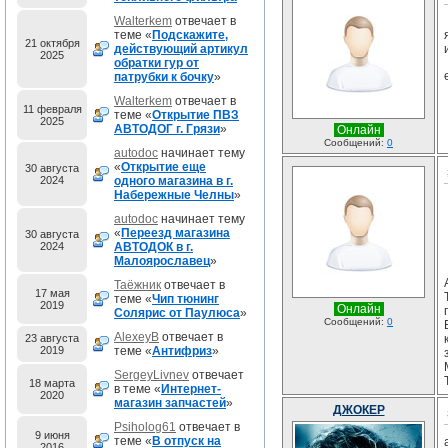
Walterkem
отвечает в
теме «
Подскажите,
21 октября
действующий артикул
2025
обратки гур от
патрубки к бочку
»
Walterkem
отвечает в
11 февраля
теме «
Открытие ПВЗ
2025
АВТОДОГ г. Грязи
»
Онлайн
Сообщений:
0
autodoc
начинает тему
«
Открытие еще
30 августа
2024
одного магазина в г.
Набережные Челны
»
autodoc
начинает тему
«
Переезд магазина
30 августа
2024
АВТОДОК в г.
Малоярославец
»
Таёжник
отвечает в
17 мая
теме «
Чип тюнинг
2019
Онлайн
Солярис от Паулюса
»
Сообщений:
0
AlexeyB
отвечает в
23 августа
2019
теме «
Антифриз
»
SergeyLivnev
отвечает
18 марта
в теме «
Интернет-
2020
магазин запчастей
»
ДЖОКЕР
Psiholog61
отвечает в
9 июня
теме «
В отпуск на
2016