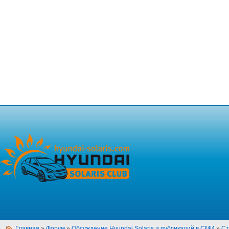
Главная
»
Форум
»
Обсуждение Hyundai Solaris и публикаций в СМИ
»
Ст