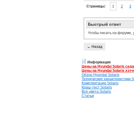
Страницы:
1
2
3
Быстрый ответ
Чтобы писать на форуме,
← Назад
Информация
Цены на Hyundai Solaris сед
Цены на Hyundai Solaris хэтч
Обзор Hyundai Solaris
Технические характеристики So
Комплектации Solaris
Краш-тест Solaris
Все цвета Solaris
Статьи