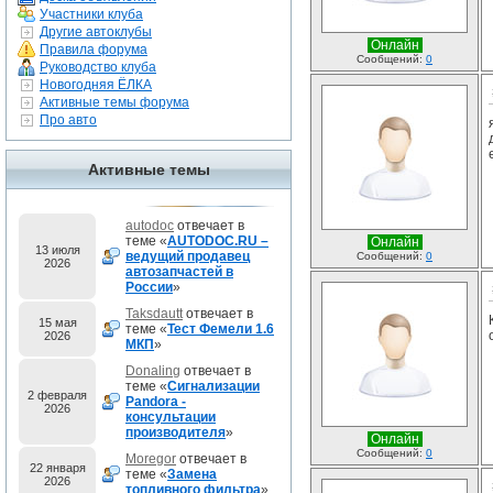
Участники клуба
Другие автоклубы
Онлайн
Правила форума
Сообщений:
0
Руководство клуба
Новогодняя ЁЛКА
Активные темы форума
Про авто
Активные темы
autodoc
отвечает в
теме «
AUTODOC.RU –
Онлайн
13 июля
ведущий продавец
Сообщений:
0
2026
автозапчастей в
России
»
Taksdautt
отвечает в
15 мая
теме «
Тест Фемели 1.6
2026
МКП
»
Donaling
отвечает в
теме «
Сигнализации
2 февраля
Pandora -
2026
консультации
производителя
»
Онлайн
Сообщений:
0
Moregor
отвечает в
22 января
теме «
Замена
2026
топливного фильтра
»