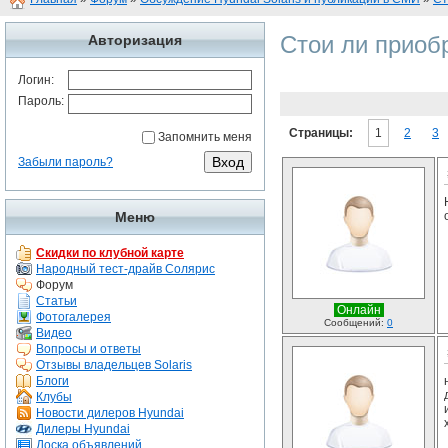
Стои ли приобр
Авторизация
Логин:
Пароль:
Страницы:
1
2
3
Запомнить меня
Забыли пароль?
Меню
Скидки по клубной карте
Народный тест-драйв Солярис
Форум
Статьи
Онлайн
Фотогалерея
Сообщений:
0
Видео
Вопросы и ответы
Отзывы владельцев Solaris
Блоги
Клубы
Новости дилеров Hyundai
Дилеры Hyundai
Доска объявлений