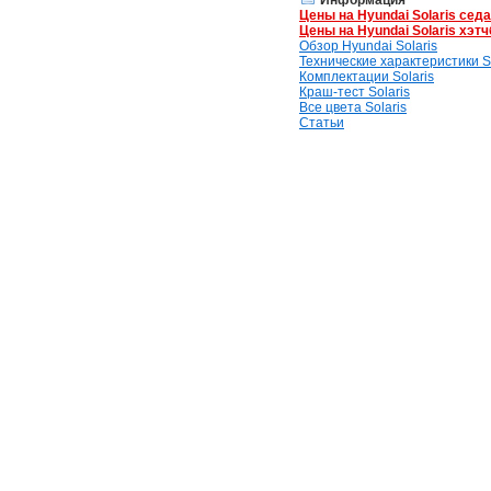
Информация
Цены на Hyundai Solaris сед
Цены на Hyundai Solaris хэтч
Обзор Hyundai Solaris
Технические характеристики So
Комплектации Solaris
Краш-тест Solaris
Все цвета Solaris
Статьи