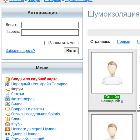
Шумоизоляция
Авторизация
Логин:
Пароль:
Страницы:
Первая
П
Запомнить меня
Забыли пароль?
Меню
Скидки по клубной карте
Народный тест-драйв Солярис
Форум
Статьи
Онлайн
Фотогалерея
Сообщений:
0
Видео
Вопросы и ответы
Отзывы владельцев Solaris
Блоги
Клубы
Новости дилеров Hyundai
Дилеры Hyundai
Доска объявлений