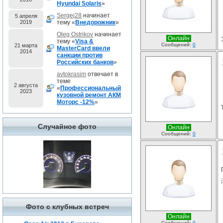
Hyundai Solaris
»
Sergej28
начинает
5 апреля
2019
тему «
Внедорожник
»
Oleg Ostrikov
начинает
Онлайн
тему «
Visa &
Сообщений:
0
21 марта
MasterCard ввели
2014
санкции против
Российских банков
»
avtokrasim
отвечает в
теме
2 августа
«
Профессиональный
2023
кузовной ремонт АКМ
Моторс -12%
»
Случайное фото
Онлайн
Сообщений:
0
Фото с клубных встреч
Онлайн
Сообщений:
0