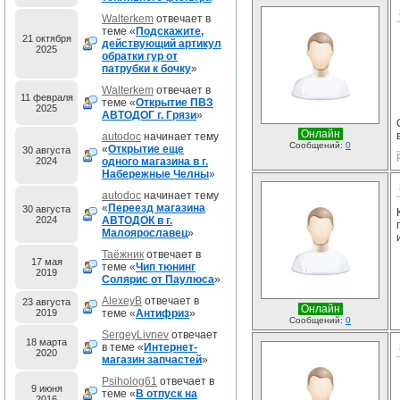
Walterkem
отвечает в
теме «
Подскажите,
21 октября
действующий артикул
2025
обратки гур от
патрубки к бочку
»
Walterkem
отвечает в
11 февраля
теме «
Открытие ПВЗ
2025
АВТОДОГ г. Грязи
»
Онлайн
autodoc
начинает тему
Сообщений:
0
«
Открытие еще
30 августа
2024
одного магазина в г.
Набережные Челны
»
autodoc
начинает тему
«
Переезд магазина
30 августа
2024
АВТОДОК в г.
Малоярославец
»
Таёжник
отвечает в
17 мая
теме «
Чип тюнинг
2019
Солярис от Паулюса
»
AlexeyB
отвечает в
23 августа
Онлайн
2019
теме «
Антифриз
»
Сообщений:
0
SergeyLivnev
отвечает
18 марта
в теме «
Интернет-
2020
магазин запчастей
»
Psiholog61
отвечает в
9 июня
теме «
В отпуск на
2016