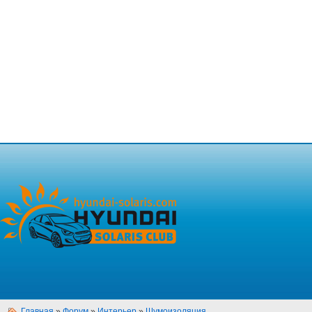
Главная
»
Форум
»
Интерьер
»
Шумоизоляция