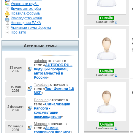
Участники клуба
Другие автоклубы
Правила форума
Руководство клуба
Онлайн
Сообщений:
0
Новогодняя ЁЛКА
Активные темы форума
Про авто
Активные темы
autodoc
отвечает в
теме «
AUTODOC.RU –
13 июля
ведущий продавец
2026
Онлайн
автозапчастей в
Сообщений:
0
России
»
Taksdautt
отвечает в
15 мая
теме «
Тест Фемели 1.6
2026
МКП
»
Donaling
отвечает в
теме «
Сигнализации
2 февраля
Pandora -
2026
консультации
производителя
»
Moregor
отвечает в
Онлайн
22 января
теме «
Замена
Сообщений:
0
2026
топливного фильтра
»