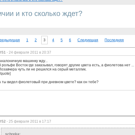
ичии и кто сколько ждет?
редыдущая
1
2
3
4
5
6
Следующая
Последняя
#51
- 24 февраля 2011 в 20:37
Аналоничную машинку жду...
В рольфе Восток где заказывал, говорят другие цвета есть, а фиолетова нет ... 
Позавчера чуть ли не решился на серый металлик.
/quote]
А ты видел фиолетовый при дневном цвете? как он тебе?
#52
- 25 февраля 2011 в 17:17
schreka: