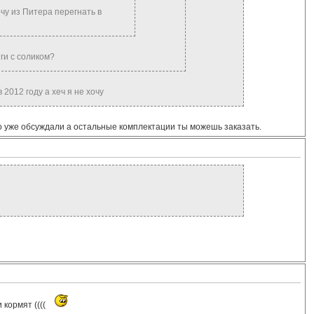
чу из Питера перегнать в
яги с соликом?
2012 году а хеч я не хочу
то уже обсуждали а остальные комплектации ты можешь заказать.
 кормят ((((