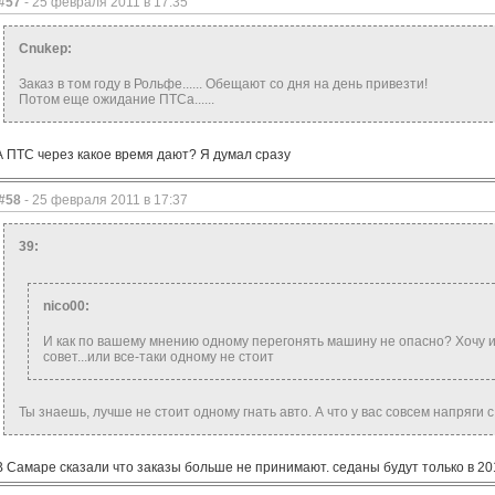
#57
- 25 февраля 2011 в 17:35
Cnukep:
Заказ в том году в Рольфе...... Обещают со дня на день привезти!
Потом еще ожидание ПТСа......
А ПТС через какое время дают? Я думал сразу
#58
- 25 февраля 2011 в 17:37
39:
nico00:
И как по вашему мнению одному перегонять машину не опасно? Хочу и
совет...или все-таки одному не стоит
Ты знаешь, лучше не стоит одному гнать авто. А что у вас совсем напряги 
В Самаре сказали что заказы больше не принимают. седаны будут только в 2012