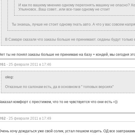
И как по вашему мнению одному перегонять машину не опасно? Хо
Ульяновск...Ваш совет...или все-таки одному не стоит
Ты знаешь, лучше не стоит одному гнать авто. А что у вас совсем напр
В Самаре сказали что заказы больше не принимают. седаны будут только в 
Нет ты не понял заказы больше не принимаю на базу + кондей, мы сегодня э
#61
- 25 февраля 2011 в 17:46
oleg:
Отказные по салонам есть, да в основном в " топовых версиях"
Заказал комфорт с престижем, что то не чувствуется что они есть =))
#62
- 25 февраля 2011 в 17:49
Очень хочу дождаться уже свой солик, устал пешком ходить. ОД все завтраками