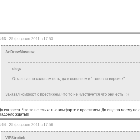
#63
- 25 февраля 2011 в 17:53
AnDrewMoscow:
oleg:
Отказные по салонам есть, да в основном в " топовых версиях"
Заказал комфорт с престижем, что то не чувствуется что они есть =))
Да согласен. Что то не слыхать о комфорте с престижем. Да еще по моему не с
Надоело ждать!!!
#64
- 25 февраля 2011 в 17:56
VIPStroitel: