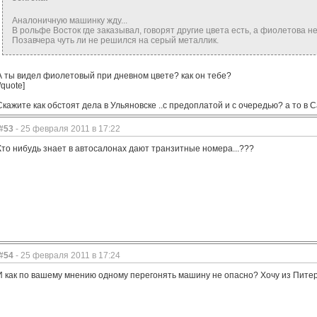
Аналоничную машинку жду...
В рольфе Восток где заказывал, говорят другие цвета есть, а фиолетова нет .
Позавчера чуть ли не решился на серый металлик.
А ты видел фиолетовый при дневном цвете? как он тебе?
/quote]
Скажите как обстоят дела в Ульяновске ..с предоплатой и с очередью? а то в
#53
- 25 февраля 2011 в 17:22
Кто нибудь знает в автосалонах дают транзитные номера...???
#54
- 25 февраля 2011 в 17:24
И как по вашему мнению одному перегонять машину не опасно? Хочу из Питера 