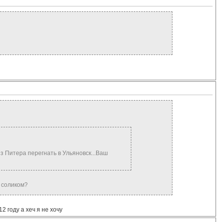
з Питера перегнать в Ульяновск...Ваш
с соликом?
 году а хеч я не хочу