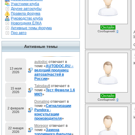
Участники клуба
Другие автоклубы
Правила форума
Руководство клуба
Новогодняя ЁЛКА
Онлайн
Активные темы форума
Сообщений:
0
Про авто
[
Активные темы
autodoc
отвечает в
теме «
AUTODOC.RU –
13 июля
ведущий продавец
2026
автозапчастей в
России
»
Taksdautt
отвечает в
15 мая
теме «
Тест Фемели 1.6
2026
МКП
»
Онлайн
Сообщений:
0
Donaling
отвечает в
теме «
Сигнализации
2 февраля
Pandora -
2026
консультации
производителя
»
Moregor
отвечает в
22 января
теме «
Замена
2026
топливного фильтра
»