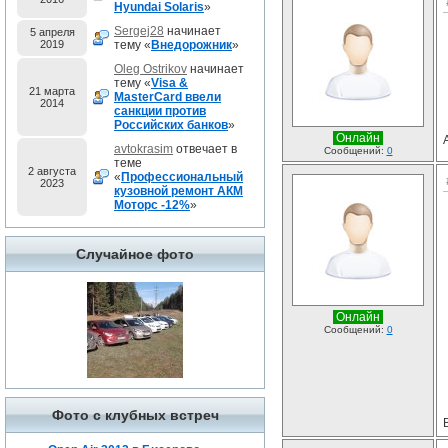
Hyundai Solaris
»
Sergej28
начинает
5 апреля
2019
тему «
Внедорожник
»
Oleg Ostrikov
начинает
тему «
Visa &
21 марта
MasterCard ввели
2014
санкции против
Российских банков
»
Онлайн
avtokrasim
отвечает в
Сообщений:
0
теме
2 августа
«
Профессиональный
2023
кузовной ремонт АКМ
Моторс -12%
»
Случайное фото
Онлайн
Сообщений:
0
Фото с клубных встреч