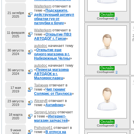
Walterkem
отвечает в
теме «
Подскажите,
21 октября
действующий артикул
Онлайн
2025
обратки гур от
Сообщений:
0
патрубки к бочку
»
Walterkem
отвечает в
11 февраля
теме «
Открытие ПВЗ
2025
АВТОДОГ г. Грязи
»
autodoc
начинает тему
«
Открытие еще
30 августа
2024
одного магазина в г.
Набережные Челны
»
autodoc
начинает тему
Онлайн
«
Переезд магазина
30 августа
Сообщений:
0
2024
АВТОДОК в г.
Малоярославец
»
Таёжник
отвечает в
17 мая
теме «
Чип тюнинг
2019
Солярис от Паулюса
»
AlexeyB
отвечает в
23 августа
2019
теме «
Антифриз
»
SergeyLivnev
отвечает
18 марта
в теме «
Интернет-
2020
магазин запчастей
»
Онлайн
Сообщений:
0
Psiholog61
отвечает в
9 июня
теме «
В отпуск на
2016