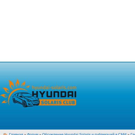
Главная
»
Форум
»
Обсуждение Hyundai Solaris и публикаций в СМИ
»
Гд