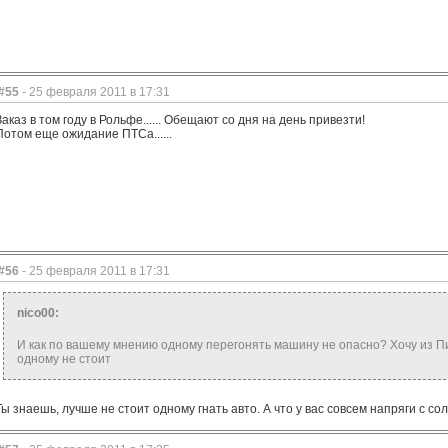
#55
- 25 февраля 2011 в 17:31
Заказ в том году в Рольфе...... Обещают со дня на день привезти!
Потом еще ожидание ПТСа......
#56
- 25 февраля 2011 в 17:31
nico00:
И как по вашему мнению одному перегонять машину не опасно? Хочу из Пит
одному не стоит
Ты знаешь, лучше не стоит одному гнать авто. А что у вас совсем напряги с со