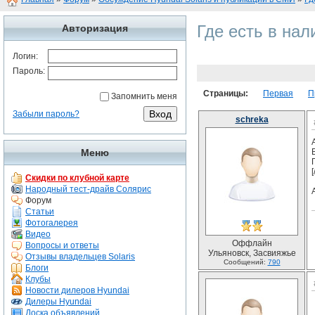
Где есть в нал
Авторизация
Логин:
Пароль:
Страницы:
Первая
П
Запомнить меня
Забыли пароль?
schreka
Меню
[
Скидки по клубной карте
Народный тест-драйв Солярис
Форум
Статьи
Фотогалерея
Видео
Оффлайн
Вопросы и ответы
Ульяновск, Засвияжье
Отзывы владельцев Solaris
Сообщений:
790
Блоги
Клубы
Новости дилеров Hyundai
Дилеры Hyundai
Доска объявлений