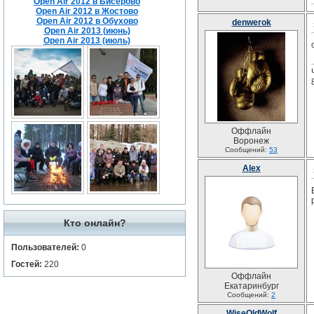
Open Air 2012 в Бисерово
Open Air 2012 в Жостово
Open Air 2012 в Обухово
denwerok
Open Air 2013 (июнь)
Open Air 2013 (июль)
Оффлайн
Воронеж
Сообщений:
53
Alex
Кто онлайн?
Пользователей:
0
Гостей:
220
Оффлайн
Екатаринбург
Сообщений:
2
WiseOldWolf