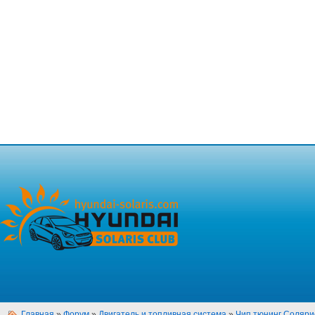
Главная
»
Форум
»
Двигатель и топливная система
»
Чип тюнинг Соляри