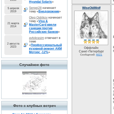
Hyundai Solaris
»
Sergej28
начинает
WiseOldWolf
5 апреля
2019
тему «
Внедорожник
»
Oleg Ostrikov
начинает
тему «
Visa &
21 марта
MasterCard ввели
2014
санкции против
Российских банков
»
avtokrasim
отвечает в
теме
2 августа
«
Профессиональный
2023
Оффлайн
кузовной ремонт АКМ
Санкт-Петербург
Моторс -12%
»
Сообщений:
6021
Случайное фото
Фото с клубных встреч