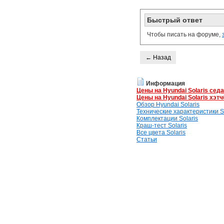
Быстрый ответ
Чтобы писать на форуме,
← Назад
Информация
Цены на Hyundai Solaris сед
Цены на Hyundai Solaris хэтч
Обзор Hyundai Solaris
Технические характеристики So
Комплектации Solaris
Краш-тест Solaris
Все цвета Solaris
Статьи