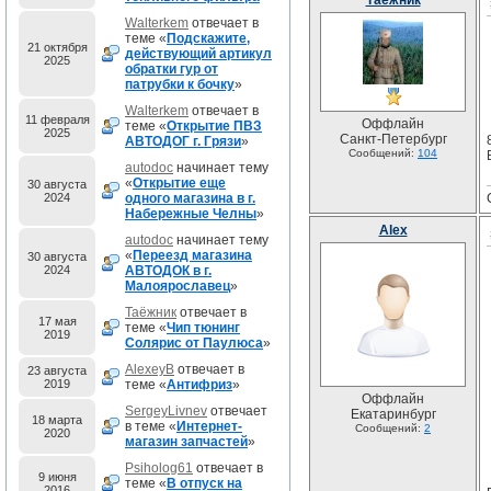
Таёжник
Walterkem
отвечает в
теме «
Подскажите,
21 октября
действующий артикул
2025
обратки гур от
патрубки к бочку
»
Walterkem
отвечает в
11 февраля
Оффлайн
теме «
Открытие ПВЗ
2025
Санкт-Петербург
АВТОДОГ г. Грязи
»
Сообщений:
104
autodoc
начинает тему
«
Открытие еще
30 августа
2024
одного магазина в г.
Набережные Челны
»
Alex
autodoc
начинает тему
«
Переезд магазина
30 августа
2024
АВТОДОК в г.
Малоярославец
»
Таёжник
отвечает в
17 мая
теме «
Чип тюнинг
2019
Солярис от Паулюса
»
AlexeyB
отвечает в
23 августа
2019
теме «
Антифриз
»
Оффлайн
SergeyLivnev
отвечает
Екатаринбург
18 марта
в теме «
Интернет-
Сообщений:
2
2020
магазин запчастей
»
Psiholog61
отвечает в
9 июня
теме «
В отпуск на
2016