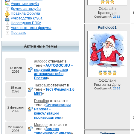
Участники клуба
Другие автоклубы
Оффлайн
Краснодар
Правила форума
Сообщений:
2332
Руководство клуба
Новогодняя ЁЛКА
Psiholog61
Активные темы форума
Про авто
Активные темы
autodoc
отвечает в
теме «
AUTODOC.RU –
13 июля
ведущий продавец
2026
автозапчастей в
России
»
Оффлайн
Ростов-на-Дону
Taksdautt
отвечает в
15 мая
Сообщений:
2699
теме «
Тест Фемели 1.6
2026
МКП
»
Donaling
отвечает в
теме «
Сигнализации
2 февраля
Pandora -
2026
консультации
производителя
»
Moregor
отвечает в
22 января
теме «
Замена
2026
топливного фильтра
»