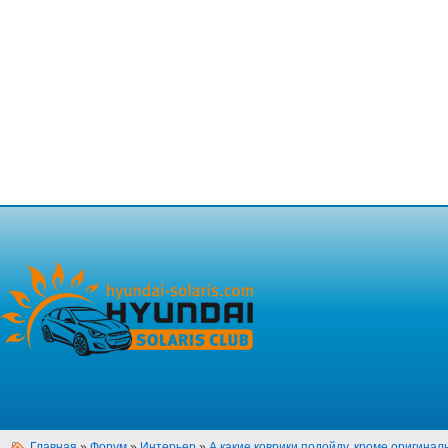
Главная
»
Форум
»
Интерьер
»
А какие коврики подойду, кроме оригина