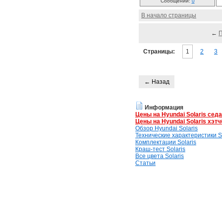
Сообщений:
0
В начало страницы
←
Страницы:
1
2
3
← Назад
Информация
Цены на Hyundai Solaris сед
Цены на Hyundai Solaris хэтч
Обзор Hyundai Solaris
Технические характеристики So
Комплектации Solaris
Краш-тест Solaris
Все цвета Solaris
Статьи