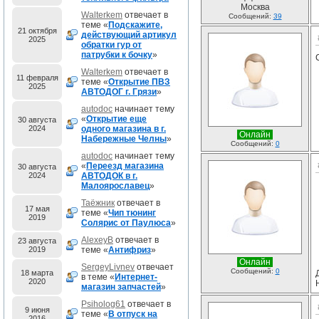
Москва
Walterkem
отвечает в
Сообщений:
39
теме «
Подскажите,
21 октября
действующий артикул
2025
обратки гур от
патрубки к бочку
»
Walterkem
отвечает в
11 февраля
теме «
Открытие ПВЗ
2025
АВТОДОГ г. Грязи
»
autodoc
начинает тему
«
Открытие еще
30 августа
2024
одного магазина в г.
Онлайн
Набережные Челны
»
Сообщений:
0
autodoc
начинает тему
«
Переезд магазина
30 августа
2024
АВТОДОК в г.
Малоярославец
»
Таёжник
отвечает в
17 мая
теме «
Чип тюнинг
2019
Солярис от Паулюса
»
AlexeyB
отвечает в
23 августа
2019
теме «
Антифриз
»
Онлайн
SergeyLivnev
отвечает
Сообщений:
0
18 марта
в теме «
Интернет-
2020
магазин запчастей
»
Psiholog61
отвечает в
9 июня
теме «
В отпуск на
2016