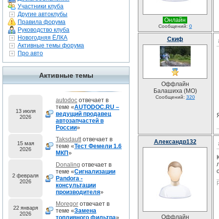
Участники клуба
Другие автоклубы
Онлайн
Правила форума
Сообщений:
0
Руководство клуба
Новогодняя ЁЛКА
Скиф
Активные темы форума
Про авто
Активные темы
Оффлайн
Балашиха (МО)
Сообщений:
320
autodoc
отвечает в
теме «
AUTODOC.RU –
13 июля
ведущий продавец
2026
автозапчастей в
России
»
Taksdautt
отвечает в
Александр132
15 мая
теме «
Тест Фемели 1.6
2026
МКП
»
Donaling
отвечает в
теме «
Сигнализации
2 февраля
Pandora -
2026
консультации
производителя
»
Moregor
отвечает в
22 января
теме «
Замена
2026
Оффлайн
топливного фильтра
»