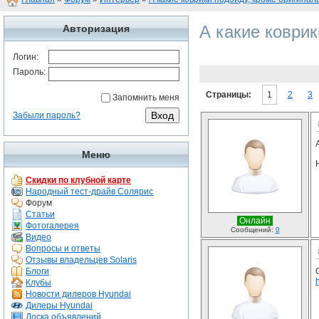
А какие коври
Авторизация
Логин:
Пароль:
Страницы:
1
2
3
Запомнить меня
Забыли пароль?
Меню
Скидки по клубной карте
Народный тест-драйв Солярис
Форум
Статьи
Онлайн
Фотогалерея
Сообщений:
0
Видео
Вопросы и ответы
Отзывы владельцев Solaris
Блоги
Клубы
Новости дилеров Hyundai
Дилеры Hyundai
Доска объявлений