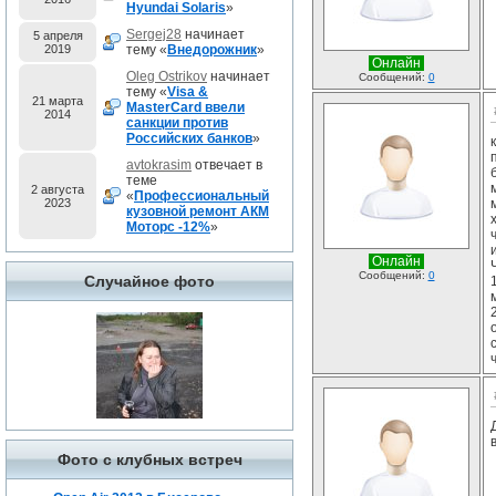
Hyundai Solaris
»
Sergej28
начинает
5 апреля
2019
тему «
Внедорожник
»
Онлайн
Oleg Ostrikov
начинает
Сообщений:
0
тему «
Visa &
21 марта
MasterCard ввели
2014
санкции против
Российских банков
»
avtokrasim
отвечает в
теме
2 августа
«
Профессиональный
2023
кузовной ремонт АКМ
Моторс -12%
»
Онлайн
Сообщений:
0
Случайное фото
Фото с клубных встреч