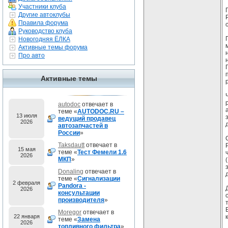
Участники клуба
Другие автоклубы
Правила форума
Руководство клуба
Новогодняя ЁЛКА
Активные темы форума
Про авто
Активные темы
autodoc
отвечает в
теме «
AUTODOC.RU –
13 июля
ведущий продавец
2026
автозапчастей в
России
»
Taksdautt
отвечает в
15 мая
теме «
Тест Фемели 1.6
2026
МКП
»
Donaling
отвечает в
теме «
Сигнализации
2 февраля
Pandora -
2026
консультации
производителя
»
Moregor
отвечает в
22 января
теме «
Замена
2026
топливного фильтра
»