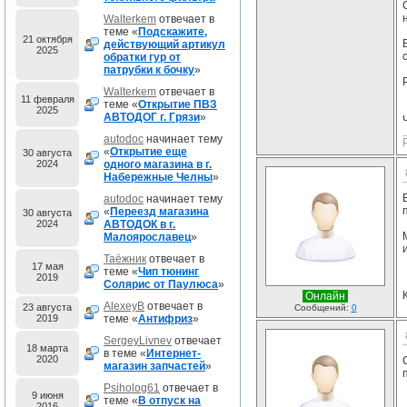
Walterkem
отвечает в
теме «
Подскажите,
21 октября
действующий артикул
2025
обратки гур от
патрубки к бочку
»
Walterkem
отвечает в
11 февраля
теме «
Открытие ПВЗ
2025
АВТОДОГ г. Грязи
»
autodoc
начинает тему
«
Открытие еще
30 августа
2024
одного магазина в г.
Набережные Челны
»
autodoc
начинает тему
«
Переезд магазина
30 августа
2024
АВТОДОК в г.
Малоярославец
»
Таёжник
отвечает в
17 мая
теме «
Чип тюнинг
2019
Солярис от Паулюса
»
Онлайн
AlexeyB
отвечает в
23 августа
Сообщений:
0
2019
теме «
Антифриз
»
SergeyLivnev
отвечает
18 марта
в теме «
Интернет-
2020
магазин запчастей
»
Psiholog61
отвечает в
9 июня
теме «
В отпуск на
2016