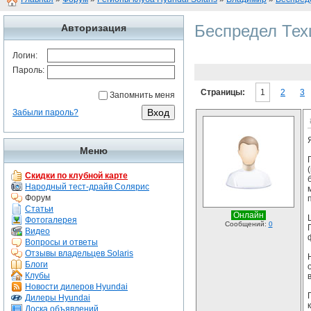
Беспредел Тех
Авторизация
Логин:
Пароль:
Страницы:
1
2
3
Запомнить меня
Забыли пароль?
Меню
Скидки по клубной карте
Народный тест-драйв Солярис
Форум
Статьи
Онлайн
Фотогалерея
Сообщений:
0
Видео
Вопросы и ответы
Отзывы владельцев Solaris
Блоги
Клубы
Новости дилеров Hyundai
Дилеры Hyundai
Доска объявлений