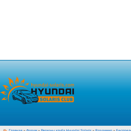
Главная
»
Форум
»
Регионы клуба Hyundai Solaris
»
Владимир
»
Беспред