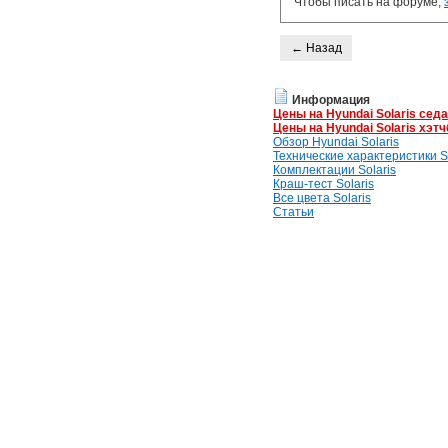
Чтобы писать на форуме,
← Назад
Информация
Цены на Hyundai Solaris сед
Цены на Hyundai Solaris хэтч
Обзор Hyundai Solaris
Технические характеристики So
Комплектации Solaris
Краш-тест Solaris
Все цвета Solaris
Статьи