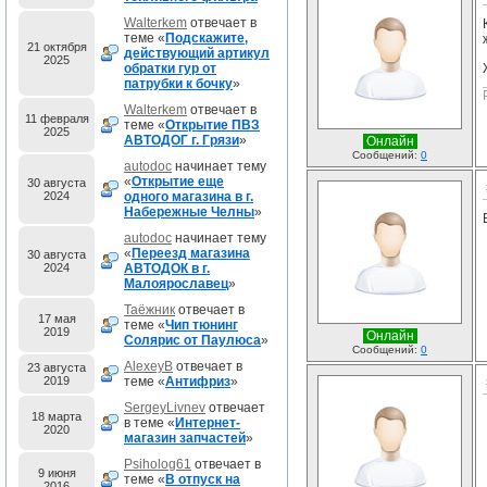
Walterkem
отвечает в
теме «
Подскажите,
21 октября
действующий артикул
2025
обратки гур от
патрубки к бочку
»
Walterkem
отвечает в
11 февраля
теме «
Открытие ПВЗ
2025
АВТОДОГ г. Грязи
»
Онлайн
Сообщений:
0
autodoc
начинает тему
«
Открытие еще
30 августа
2024
одного магазина в г.
Набережные Челны
»
autodoc
начинает тему
«
Переезд магазина
30 августа
2024
АВТОДОК в г.
Малоярославец
»
Таёжник
отвечает в
17 мая
теме «
Чип тюнинг
2019
Онлайн
Солярис от Паулюса
»
Сообщений:
0
AlexeyB
отвечает в
23 августа
2019
теме «
Антифриз
»
SergeyLivnev
отвечает
18 марта
в теме «
Интернет-
2020
магазин запчастей
»
Psiholog61
отвечает в
9 июня
теме «
В отпуск на
2016