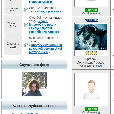
Hyundai Solaris
»
Sergej28
начинает
5 апреля
Онлайн
2019
тему «
Внедорожник
»
Сообщений:
0
Oleg Ostrikov
начинает
ДЖОКЕР
тему «
Visa &
21 марта
MasterCard ввели
2014
санкции против
Российских банков
»
avtokrasim
отвечает в
теме
2 августа
«
Профессиональный
2023
кузовной ремонт АКМ
Моторс -12%
»
Оффлайн
Ленинград,Просвет
Случайное фото
Сообщений:
5136
Фото с клубных встреч
Онлайн
Сообщений:
0