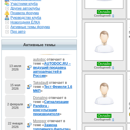
Участники клуба
Другие автоклубы
Онлайн
Правила форума
Сообщений:
0
Руководство клуба
Новогодняя ЁЛКА
Активные темы форума
Про авто
Активные темы
autodoc
отвечает в
теме «
AUTODOC.RU –
Онлайн
13 июля
ведущий продавец
Сообщений:
0
2026
автозапчастей в
России
»
Taksdautt
отвечает в
15 мая
теме «
Тест Фемели 1.6
2026
МКП
»
Donaling
отвечает в
теме «
Сигнализации
2 февраля
Pandora -
2026
консультации
производителя
»
Онлайн
Сообщений:
0
Moregor
отвечает в
22 января
теме «
Замена
2026
топливного фильтра
»