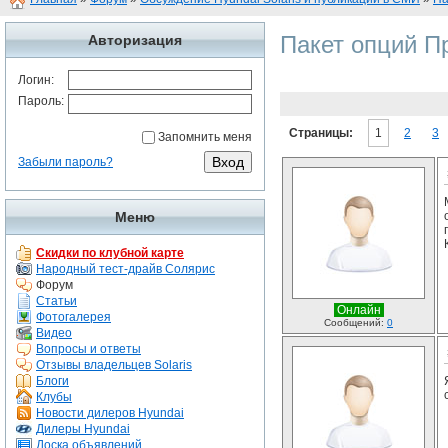
Пакет опций Пр
Авторизация
Логин:
Пароль:
Страницы:
1
2
3
Запомнить меня
Забыли пароль?
Меню
Скидки по клубной карте
Народный тест-драйв Солярис
Форум
Статьи
Онлайн
Фотогалерея
Сообщений:
0
Видео
Вопросы и ответы
Отзывы владельцев Solaris
Блоги
Клубы
Новости дилеров Hyundai
Дилеры Hyundai
Доска объявлений