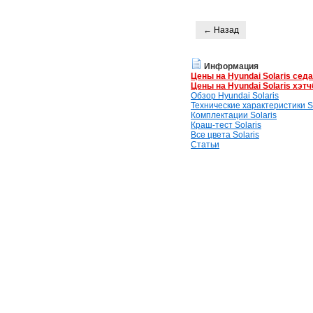
← Назад
Информация
Цены на Hyundai Solaris сед
Цены на Hyundai Solaris хэтч
Обзор Hyundai Solaris
Технические характеристики So
Комплектации Solaris
Краш-тест Solaris
Все цвета Solaris
Статьи