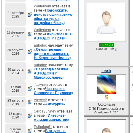
Walterkem
отвечает в
теме «
Подскажите,
21 октября
действующий артикул
2025
обратки гур от
патрубки к бочку
»
Walterkem
отвечает в
11 февраля
теме «
Открытие ПВЗ
2025
АВТОДОГ г. Грязи
»
Онлайн
autodoc
начинает тему
Сообщений:
0
«
Открытие еще
30 августа
2024
одного магазина в г.
Набережные Челны
»
autodoc
начинает тему
«
Переезд магазина
30 августа
starik
2024
АВТОДОК в г.
Малоярославец
»
Таёжник
отвечает в
17 мая
теме «
Чип тюнинг
2019
Солярис от Паулюса
»
AlexeyB
отвечает в
23 августа
2019
теме «
Антифриз
»
Оффлайн
СПб Приморский р-н
SergeyLivnev
отвечает
Сообщений:
235
18 марта
в теме «
Интернет-
2020
магазин запчастей
»
Psiholog61
отвечает в
9 июня
теме «
В отпуск на
2016