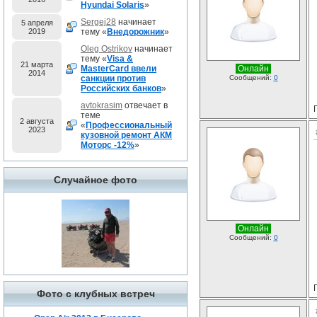
Hyundai Solaris
»
Sergej28
начинает
5 апреля
2019
тему «
Внедорожник
»
Oleg Ostrikov
начинает
тему «
Visa &
21 марта
MasterCard ввели
Онлайн
2014
санкции против
Сообщений:
0
Российских банков
»
avtokrasim
отвечает в
теме
2 августа
«
Профессиональный
2023
кузовной ремонт АКМ
Моторс -12%
»
Случайное фото
Онлайн
Сообщений:
0
Фото с клубных встреч