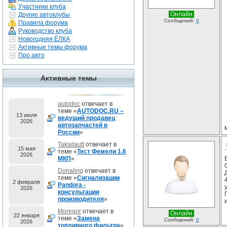
Участники клуба
Онлайн
Другие автоклубы
Сообщений:
0
Правила форума
Руководство клуба
Новогодняя ЁЛКА
Активные темы форума
Про авто
Активные темы
autodoc
отвечает в
теме «
AUTODOC.RU –
13 июля
ведущий продавец
2026
автозапчастей в
России
»
Taksdautt
отвечает в
15 мая
теме «
Тест Фемели 1.6
2026
МКП
»
Donaling
отвечает в
теме «
Сигнализации
2 февраля
Pandora -
2026
консультации
производителя
»
Moregor
отвечает в
Онлайн
22 января
теме «
Замена
Сообщений:
0
2026
топливного фильтра
»