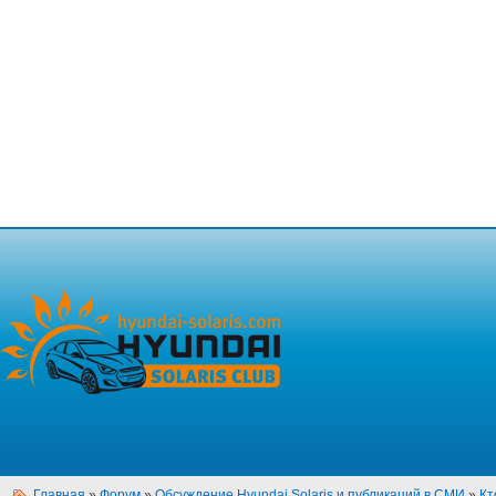
Главная
»
Форум
»
Обсуждение Hyundai Solaris и публикаций в СМИ
»
Кт