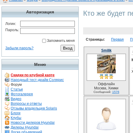
Кто же будет 
Авторизация
Логин:
Пароль:
Страницы:
Первая
П
Запомнить меня
Забыли пароль?
Smilik
Меню
Скидки по клубной карте
Народный тест-драйв Солярис
Оффлайн
Форум
Москва, Химки
Статьи
Сообщений:
1576
Фотогалерея
Видео
Вопросы и ответы
Отзывы владельцев Solaris
Блоги
Клубы
Новости дилеров Hyundai
Дилеры Hyundai
Доска объявлений