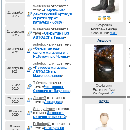
Walterkem
отвечает в
теме «
Подскажите,
21 октября
действующий артикул
2025
обратки гур от
патрубки к бочку
»
Оффлайн
Walterkem
отвечает в
Ростов-на-Дону
11 февраля
теме «
Открытие ПВЗ
Сообщений:
6009
2025
АВТОДОГ г. Грязи
»
Андрей
autodoc
начинает тему
«
Открытие еще
30 августа
2024
одного магазина в г.
Набережные Челны
»
autodoc
начинает тему
«
Переезд магазина
30 августа
2024
АВТОДОК в г.
Малоярославец
»
Таёжник
отвечает в
17 мая
Оффлайн
теме «
Чип тюнинг
2019
Екатеринбург
Солярис от Паулюса
»
Сообщений:
61
AlexeyB
отвечает в
23 августа
Neysit
2019
теме «
Антифриз
»
SergeyLivnev
отвечает
18 марта
в теме «
Интернет-
2020
магазин запчастей
»
Psiholog61
отвечает в
9 июня
теме «
В отпуск на
2016