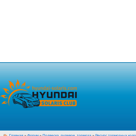
Главная
»
Форум
»
Подвеска, рулевое, тормоза
»
Ресурс тормозных кол