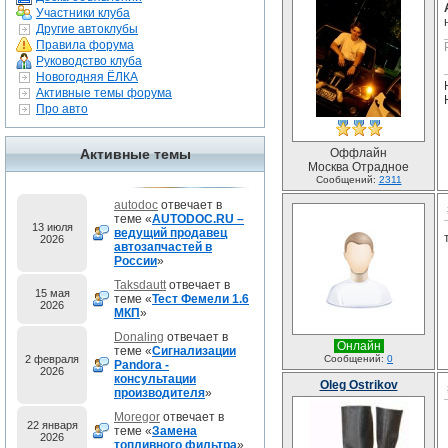
Участники клуба
Другие автоклубы
Правила форума
Руководство клуба
Новогодняя ЁЛКА
Активные темы форума
Про авто
Активные темы
Оффлайн
Москва Отрадное
Сообщений:
2311
autodoc
отвечает в
теме «
AUTODOC.RU –
13 июля
ведущий продавец
2026
автозапчастей в
России
»
Taksdautt
отвечает в
15 мая
теме «
Тест Фемели 1.6
2026
МКП
»
Donaling
отвечает в
Онлайн
теме «
Сигнализации
2 февраля
Сообщений:
0
Pandora -
2026
консультации
Oleg Ostrikov
производителя
»
Moregor
отвечает в
22 января
теме «
Замена
2026
топливного фильтра
»