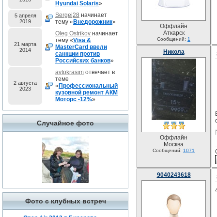
Hyundai Solaris
»
Sergej28
начинает
5 апреля
2019
тему «
Внедорожник
»
Оффлайн
Аткарск
Oleg Ostrikov
начинает
Сообщений:
1
тему «
Visa &
21 марта
MasterCard ввели
2014
Никола
санкции против
Российских банков
»
avtokrasim
отвечает в
теме
2 августа
«
Профессиональный
2023
кузовной ремонт АКМ
Моторс -12%
»
Случайное фото
Оффлайн
Москва
Сообщений:
1071
9040243618
Фото с клубных встреч