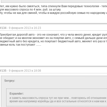
Нет, им нужно было смеяться, типа спихнули Вам передовые технологии - те
для массового спроса по 4 млн. руб. за штуку.
Ну, чтобы не как для свиней, чтобы в каждую российскую семью по народному 
#134
- 9 февраля 2013 в 16:23
Приобретая дорогой авто - это не означает, что у чела много денег, кредит р
не обедает и на многом экономит из-за покупки авто, с семьей дальше дачи ил
бюджетный авто без кредита, но покупает бюджетный авто, меняет его раз в т
свиньи коль так поступают .......
#135
- 9 февраля 2013 в 18:08
Sergey:
Espander:
и заметь массовость спроса тут не при чем... повторюсь об отношении 
время как например корейцы да и все остальные относятся к нам как 