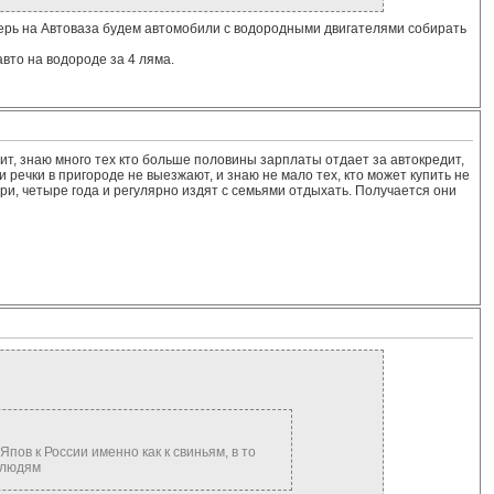
перь на Автоваза будем автомобили с водородными двигателями собирать
авто на водороде за 4 ляма.
улит, знаю много тех кто больше половины зарплаты отдает за автокредит,
и речки в пригороде не выезжают, и знаю не мало тех, кто может купить не
ри, четыре года и регулярно издят с семьями отдыхать. Получается они
Япов к России именно как к свиньям, в то
к людям