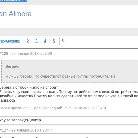
san Almera
редыдущая
2
3
4
5
6
#126
- 29 января 2013 в 23:39
Sergey:
Я лишь говорю, что существуют разные группы потребителей
Серёга,а с тобой никто не спорит.
Я лишь хочу всего лишь спросить.Почему потребителям с низкой потребитель
дизайна и качества.Почему нельзя сделать всё то же самое,но что бы такой 
заикаюсь
Редактировалось: 1 раз (Последний: 29 января 2013 в 23:40)
why so serios?(с)Джокер
#127
- 29 января 2013 в 23:47