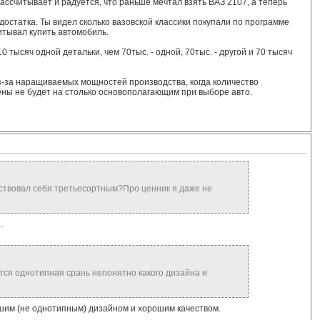
 рассчитывает и радуется, что раньше мечтал взять ВАЗ 2107, а теперь
достатка. Ты видел сколько вазовской классики покупали по программе
итывал купить автомобиль.
тысяч одной детальки, чем 70тыс. - одной, 70тыс. - другой и 70 тысяч
з-за наращиваемых мощностей производства, когда количество
ены не будет на столько основополагающим при выборе авто.
увствовал себя третьесортным?Про ценник я даже не
.
ся однотипная срань непонятно какого дизайна и
чшим (не однотипным) дизайном и хорошим качеством.