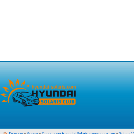
Главная
»
Форум
»
Сравнение Hyundai Solaris с конкурентами
»
Solaris 