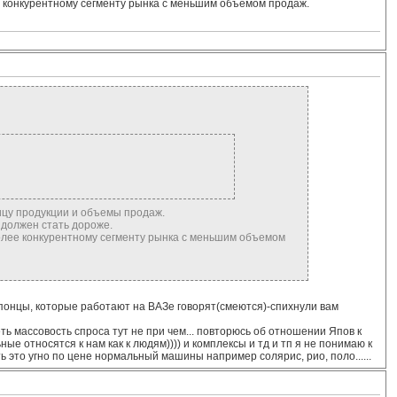
е конкурентному сегменту рынка с меньшим объемом продаж.
ицу продукции и объемы продаж.
 должен стать дороже.
олее конкурентному сегменту рынка с меньшим объемом
японцы, которые работают на ВАЗе говорят(смеются)-спихнули вам
еть массовость спроса тут не при чем... повторюсь об отношении Япов к
ные относятся к нам как к людям)))) и комплексы и тд и тп я не понимаю к
пать это угно по цене нормальный машины например солярис, рио, поло......