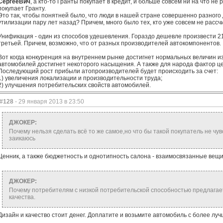
СергееВич
, а кто-то Гранты покупает в кредит, и больше совсем ни на что не
покупает Гранту.
Это так, чтобы понятней было, что люди в нашей стране совершенно разного 
утилизации пару лет назад? Причем, много было тех, кто уже совсем не рассч
Унификация - один из способов удешевления. Гораздо дешевле произвести 210 
третьей. Причем, возможно, что от разных производителей автокомпонентов.
Вот когда конкуренция на внутреннем рынке достигнет нормальных величин и
автомобилей достигнет некоторого насыщения. А также для народа фактор ц
Последующий рост прибыли атопроизводителей будет происходить за счет:
1) увеличения локализации и производительности труда;
2) улучшения потребительских свойств автомобилей.
#128
- 29 января 2013 в 23:50
ДЖОКЕР:
Почему нельзя сделать всё то же самое,но что бы такой покупатель не ч
заикаюсь
Ценник, а также бюджетность и однотипность салона - взаимосвязанные вещи
ДЖОКЕР:
Почему потребителям с низкой потребительской способностью предлагает
качества.
Дизайн и качество стоит денег. Доплатите и возьмите автомобиль с более лу