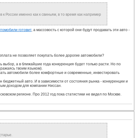
 к России именно как к свиньям, в то время как например
втомобили готовит
, а массовость с которой они будут продавать эти авто -
зарплата не позволяет покупать более дорогие автомобили?
 выбор, а в ближайшие года конкуренция будет только расти. Но по
ражаясь твоим языком).
лать автомобили более комфортные и современные, инвестировать
н бюджетный авто. И в зависимости от состояния рынка - конкуренции и
ным доходом для компании Ниссан.
ковском регионе. Про 2012 год пока статистики не видел по Москве.
старье.