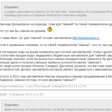
Espander:
и заметь массовость спроса тут не при чем... повторюсь об отношении Япов
корейцы да и все остальные относятся к нам как к людям
Там еще фольксваген на подходе, тоже для "свиней" по твоей терминологии
а
это тут как бы совсем не причем.
А также Фиат тут для "свиней" готовит автомобили
http://www.kolesa.ru
Если я правильно понимаю, то по твоей терминологии "свиньи" - это те, чья 
В последние годы на рынке появилось достаточно автомобилей, чтобы сделать
статистике продаж будут лидировать бюджетные автомобили для "свиней" (вы
Японцам, конечно, если бы рынок был сильно конкурентным, пришлось бы де
больше денег и получать меньше прибыль (относится менее "свински").
Но, видя успех продаж Логанов, Сандеро, Дастеров, решили, что им тоже нуже
потребностей, делают автомобиль который сможет продаваться с максималь
Кстати, в 2011 году автомобили Ниссан оказались самыми продаваемыми в Мос
Наверное, именно потому, что все москвичи "свиньи"?
Редактировалось: 1 раз (Последний: 9 февраля 2013 в 11:54)
#133
- 9 февраля 2013 в 12:28
Espander:
Даже японцы, которые работают на ВАЗе говорят(смеются)-спихнули вам 