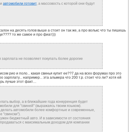
ии
автомобили готовит
, а массовость с которой они будут
 салон на десять голов выше а стоит он так же, а про волькс что ты пишешь
е???? то же самое и про фиат)))
ья зарплата не позволяет покупать более дорогие
исом рио и поло... какая свинья купит ее??7 да на всех форумах про это
 зарплату... например... эта альмера что 200 т.р. стоит что ли? хотя ей
рь лучше этот факт....
лать выбор, а в ближайшие года конкуренция будет
мобили для "свиней" (выражаясь твоим языком).
ы делать автомобили более комфортные и современные,
 "свински").
нужен бюджетный авто. И в зависимости от состояния
т продаваться с максимальным доходом для компании