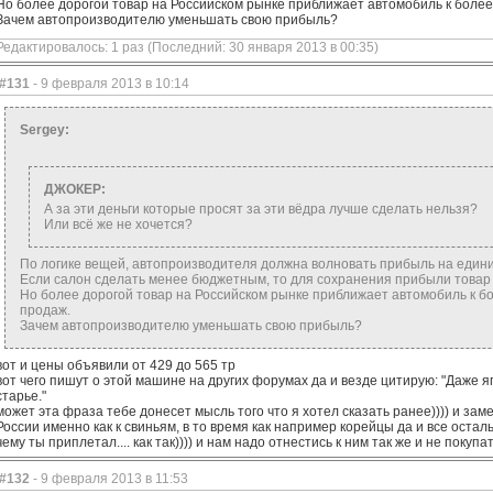
Но более дорогой товар на Российском рынке приближает автомобиль к боле
Зачем автопроизводителю уменьшать свою прибыль?
Редактировалось: 1 раз (Последний: 30 января 2013 в 00:35)
#131
- 9 февраля 2013 в 10:14
Sergey:
ДЖОКЕР:
А за эти деньги которые просят за эти вёдра лучше сделать нельзя?
Или всё же не хочется?
По логике вещей, автопроизводителя должна волновать прибыль на един
Если салон сделать менее бюджетным, то для сохранения прибыли товар
Но более дорогой товар на Российском рынке приближает автомобиль к б
продаж.
Зачем автопроизводителю уменьшать свою прибыль?
вот и цены объявили от 429 до 565 тр
вот чего пишут о этой машине на других форумах да и везде цитирую: "Даже 
старье."
может эта фраза тебе донесет мысль того что я хотел сказать ранее)))) и зам
России именно как к свиньям, в то время как например корейцы да и все осталь
чему ты приплетал.... как так)))) и нам надо отнестись к ним так же и не поку
#132
- 9 февраля 2013 в 11:53