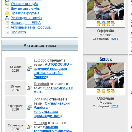
Участники клуба
Другие автоклубы
Правила форума
Руководство клуба
Новогодняя ЁЛКА
Активные темы форума
Оффлайн
Про авто
Москва
Сообщений:
5251
Активные темы
Sergey
autodoc
отвечает в
теме «
AUTODOC.RU –
13 июля
ведущий продавец
2026
автозапчастей в
России
»
Taksdautt
отвечает в
15 мая
теме «
Тест Фемели 1.6
2026
МКП
»
Оффлайн
Donaling
отвечает в
Москва
теме «
Сигнализации
2 февраля
Сообщений:
5251
Pandora -
2026
консультации
производителя
»
Moregor
отвечает в
22 января
теме «
Замена
2026
топливного фильтра
»