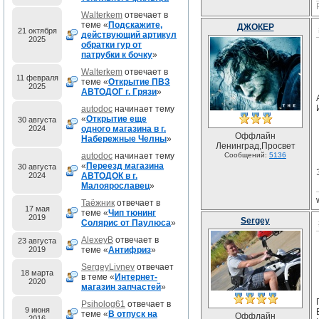
Walterkem
отвечает в
теме «
Подскажите,
ДЖОКЕР
21 октября
действующий артикул
2025
обратки гур от
патрубки к бочку
»
Walterkem
отвечает в
11 февраля
теме «
Открытие ПВЗ
2025
АВТОДОГ г. Грязи
»
autodoc
начинает тему
«
Открытие еще
30 августа
2024
одного магазина в г.
Оффлайн
Набережные Челны
»
Ленинград,Просвет
autodoc
начинает тему
Сообщений:
5136
«
Переезд магазина
30 августа
2024
АВТОДОК в г.
Малоярославец
»
Таёжник
отвечает в
17 мая
теме «
Чип тюнинг
2019
Sergey
Солярис от Паулюса
»
AlexeyB
отвечает в
23 августа
2019
теме «
Антифриз
»
SergeyLivnev
отвечает
18 марта
в теме «
Интернет-
2020
магазин запчастей
»
Psiholog61
отвечает в
9 июня
теме «
В отпуск на
Оффлайн
2016