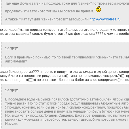
Там еще фольксваген на подходе, тоже для "свиней" по твоей терминолог
продавать эти авто - это тут как бы совсем не причем.
А также Фиат тут для "свиней" готовит автомобили
http://www.kolesa.ru
не согласен)))... во первых конкурент этой альмеры это поло-седан у которого
что это за машина? солько будет стоить? где фото салона???? о чем ты вообщ
Sergey:
Если я правильно понимаю, то по твоей терминологии "свиньи" - это те, ч
автомобили?
какие более дорогие??? я про то и пишу что эта альмера в одной цене с соляр
пишут! чего ты непонтяки рисуешь типа))) типа не понимашь о чем речь?)))) про
это краная цена))))))))) но она стоит бешеных бабок за свое содержание)) оспо
Sergey:
В последние годы на рынке появилось достаточно автомобилей, чтобы сде
только расти. Но по статистике продаж будут лидировать бюджетные авто
Японцам, конечно, если бы рынок был сильно конкурентным, пришлось б
инвестировать больше денег и получать меньше прибыль (относится менее
Но, видя успех продаж Логанов, Сандеро, Дастеров, решили, что им тоже 
рынка - конкуренции и потребностей, делают автомобиль который сможе
Ниссан.