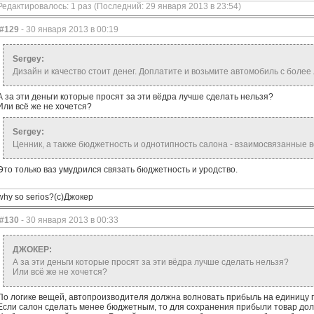
Редактировалось: 1 раз (Последний: 29 января 2013 в 23:54)
#129
- 30 января 2013 в 00:19
Sergey:
Дизайн и качество стоит денег. Доплатите и возьмите автомобиль с боле
А за эти деньги которые просят за эти вёдра лучше сделать нельзя?
Или всё же не хочется?
Sergey:
Ценник, а также бюджетность и однотипность салона - взаимосвязанные 
Это только ваз умудрился связать бюджетность и уродство.
why so serios?(с)Джокер
#130
- 30 января 2013 в 00:33
ДЖОКЕР:
А за эти деньги которые просят за эти вёдра лучше сделать нельзя?
Или всё же не хочется?
По логике вещей, автопроизводителя должна волновать прибыль на единицу 
Если салон сделать менее бюджетным, то для сохранения прибыли товар дол