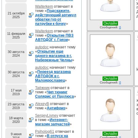
Walterkem
отвечает в
теме «
Подскажите,
21 октября
действующий артикул
2025
обратки гур от
Онлайн
патрубки к бочку
»
Сообщений:
0
Walterkem
отвечает в
11 февраля
теме «
Открытие ПВЗ
2025
АВТОДОГ г. Грязи
»
autodoc
начинает тему
«
Открытие еще
30 августа
2024
одного магазина в г.
Набережные Челны
»
autodoc
начинает тему
«
Переезд магазина
30 августа
2024
АВТОДОК в г.
Онлайн
Малоярославец
»
Сообщений:
0
Таёжник
отвечает в
17 мая
теме «
Чип тюнинг
2019
Солярис от Паулюса
»
AlexeyB
отвечает в
23 августа
2019
теме «
Антифриз
»
SergeyLivnev
отвечает
18 марта
в теме «
Интернет-
2020
магазин запчастей
»
Psiholog61
отвечает в
Онлайн
9 июня
теме «
В отпуск на
2016
Сообщений:
0