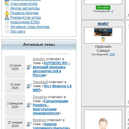
Участники клуба
Онлайн
Другие автоклубы
Сообщений:
0
Правила форума
Руководство клуба
Новогодняя ЁЛКА
Wolf87
Активные темы форума
Про авто
Активные темы
Оффлайн
Самара
Сообщений:
356
autodoc
отвечает в
теме «
AUTODOC.RU –
13 июля
ведущий продавец
2026
автозапчастей в
России
»
Taksdautt
отвечает в
15 мая
теме «
Тест Фемели 1.6
2026
МКП
»
Donaling
отвечает в
теме «
Сигнализации
2 февраля
Pandora -
2026
консультации
производителя
»
Moregor
отвечает в
22 января
теме «
Замена
2026
топливного фильтра
»