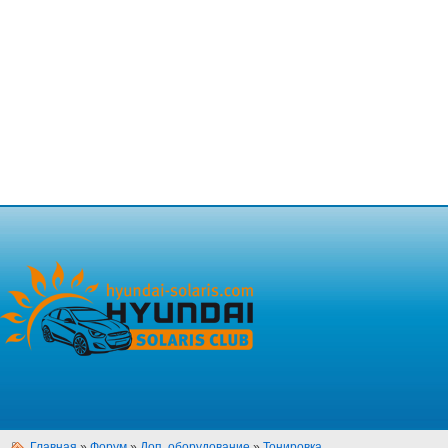
Главная
»
Форум
»
Доп. оборудование
»
Тонировка