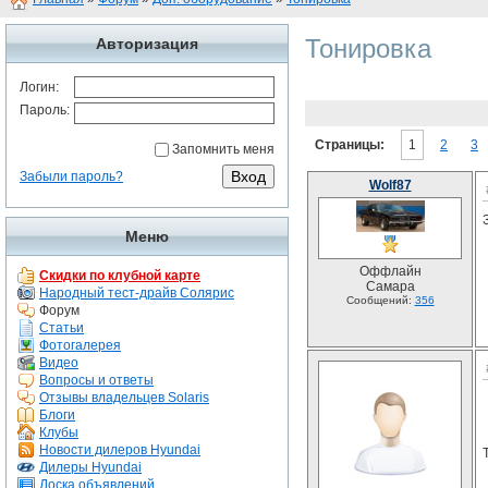
Тонировка
Авторизация
Логин:
Пароль:
Страницы:
1
2
3
Запомнить меня
Забыли пароль?
Wolf87
Меню
Оффлайн
Скидки по клубной карте
Самара
Народный тест-драйв Солярис
Сообщений:
356
Форум
Статьи
Фотогалерея
Видео
Вопросы и ответы
Отзывы владельцев Solaris
Блоги
Клубы
Новости дилеров Hyundai
Дилеры Hyundai
Доска объявлений