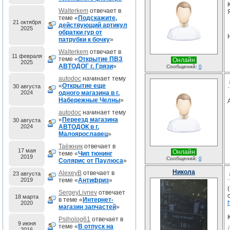
Walterkem
отвечает в
теме «
Подскажите,
21 октября
действующий артикул
2025
обратки гур от
патрубки к бочку
»
Walterkem
отвечает в
11 февраля
теме «
Открытие ПВЗ
Онлайн
2025
АВТОДОГ г. Грязи
»
Сообщений:
0
autodoc
начинает тему
«
Открытие еще
30 августа
2024
одного магазина в г.
Набережные Челны
»
autodoc
начинает тему
«
Переезд магазина
30 августа
2024
АВТОДОК в г.
Малоярославец
»
Таёжник
отвечает в
17 мая
Онлайн
теме «
Чип тюнинг
2019
Сообщений:
0
Солярис от Паулюса
»
Никола
AlexeyB
отвечает в
23 августа
2019
теме «
Антифриз
»
SergeyLivnev
отвечает
18 марта
в теме «
Интернет-
2020
магазин запчастей
»
Psiholog61
отвечает в
9 июня
теме «
В отпуск на
2016