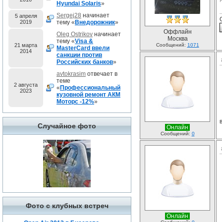
Hyundai Solaris
»
Sergej28
начинает
5 апреля
2019
тему «
Внедорожник
»
Оффлайн
Oleg Ostrikov
начинает
Москва
тему «
Visa &
21 марта
Сообщений:
1071
MasterCard ввели
2014
санкции против
Российских банков
»
avtokrasim
отвечает в
теме
2 августа
«
Профессиональный
2023
кузовной ремонт АКМ
Моторс -12%
»
Случайное фото
Онлайн
Сообщений:
0
Фото с клубных встреч
Онлайн