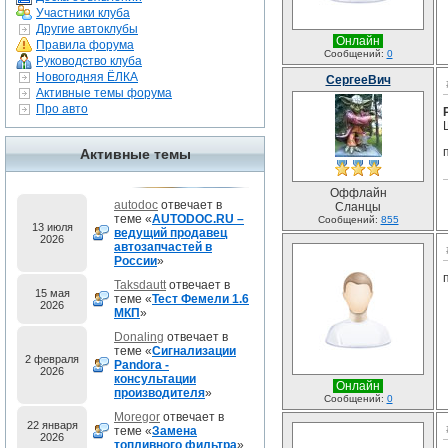
Участники клуба
Другие автоклубы
Онлайн
Правила форума
Сообщений:
0
Руководство клуба
Новогодняя ЁЛКА
СергееВич
Активные темы форума
Про авто
Активные темы
Оффлайн
autodoc
отвечает в
Сланцы
теме «
AUTODOC.RU –
Сообщений:
855
13 июля
ведущий продавец
2026
автозапчастей в
России
»
Taksdautt
отвечает в
15 мая
теме «
Тест Фемели 1.6
2026
МКП
»
Donaling
отвечает в
теме «
Сигнализации
2 февраля
Pandora -
2026
консультации
Онлайн
производителя
»
Сообщений:
0
Moregor
отвечает в
22 января
теме «
Замена
2026
топливного фильтра
»