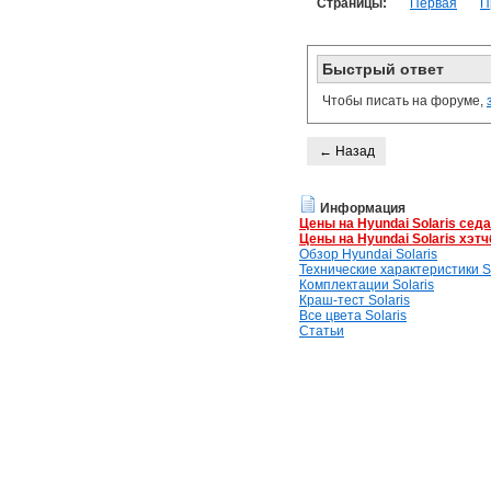
Страницы:
Первая
П
Быстрый ответ
Чтобы писать на форуме,
← Назад
Информация
Цены на Hyundai Solaris сед
Цены на Hyundai Solaris хэтч
Обзор Hyundai Solaris
Технические характеристики So
Комплектации Solaris
Краш-тест Solaris
Все цвета Solaris
Статьи