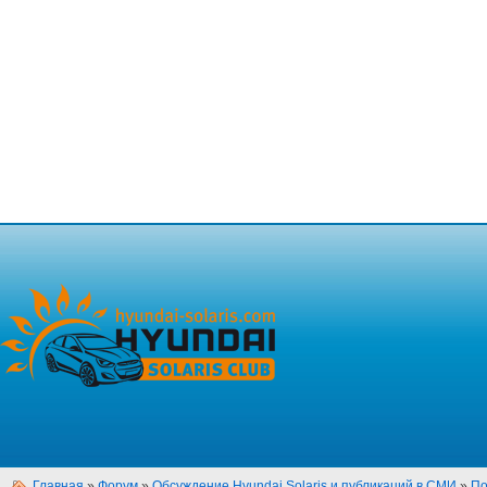
Главная
»
Форум
»
Обсуждение Hyundai Solaris и публикаций в СМИ
»
По