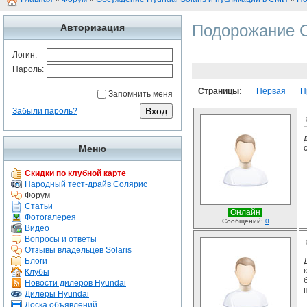
Подорожание С
Авторизация
Логин:
Пароль:
Страницы:
Первая
П
Запомнить меня
Забыли пароль?
Меню
Скидки по клубной карте
Народный тест-драйв Солярис
Форум
Статьи
Онлайн
Фотогалерея
Сообщений:
0
Видео
Вопросы и ответы
Отзывы владельцев Solaris
Блоги
Клубы
Новости дилеров Hyundai
Дилеры Hyundai
Доска объявлений