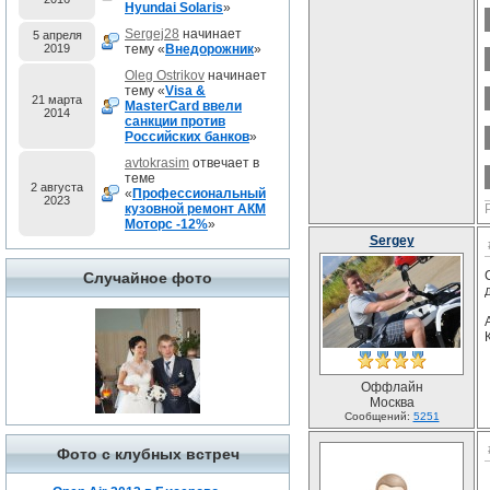
Hyundai Solaris
»
Sergej28
начинает
5 апреля
2019
тему «
Внедорожник
»
Oleg Ostrikov
начинает
тему «
Visa &
21 марта
MasterCard ввели
2014
санкции против
Российских банков
»
avtokrasim
отвечает в
теме
2 августа
«
Профессиональный
2023
кузовной ремонт АКМ
Моторс -12%
»
Sergey
Случайное фото
Оффлайн
Москва
Сообщений:
5251
Фото с клубных встреч