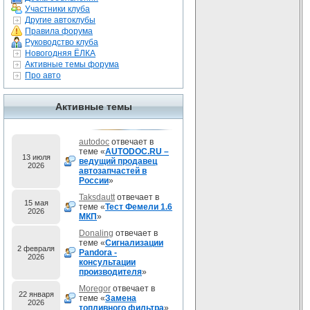
Участники клуба
Другие автоклубы
Правила форума
Руководство клуба
Новогодняя ЁЛКА
Активные темы форума
Про авто
Активные темы
autodoc
отвечает в
теме «
AUTODOC.RU –
13 июля
ведущий продавец
2026
автозапчастей в
России
»
Taksdautt
отвечает в
15 мая
теме «
Тест Фемели 1.6
2026
МКП
»
Donaling
отвечает в
теме «
Сигнализации
2 февраля
Pandora -
2026
консультации
производителя
»
Moregor
отвечает в
22 января
теме «
Замена
2026
топливного фильтра
»