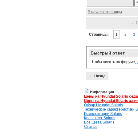
В начало страницы
←
Страницы:
1
2
3
Быстрый ответ
Чтобы писать на форуме,
← Назад
Информация
Цены на Hyundai Solaris сед
Цены на Hyundai Solaris хэтч
Обзор Hyundai Solaris
Технические характеристики So
Комплектации Solaris
Краш-тест Solaris
Все цвета Solaris
Статьи