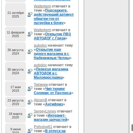
Walterkem
отвечает в
теме «
Подскажите,
21 октября
действующий артикул
2025
обратки гур от
патрубки к бочку
»
Walterkem
отвечает в
11 февраля
теме «
Открытие ПВЗ
2025
АВТОДОГ г. Грязи
»
autodoc
начинает тему
«
Открытие еще
30 августа
2024
одного магазина в г.
Набережные Челны
»
autodoc
начинает тему
«
Переезд магазина
30 августа
2024
АВТОДОК в г.
Малоярославец
»
Таёжник
отвечает в
17 мая
теме «
Чип тюнинг
2019
Солярис от Паулюса
»
AlexeyB
отвечает в
23 августа
2019
теме «
Антифриз
»
SergeyLivnev
отвечает
18 марта
в теме «
Интернет-
2020
магазин запчастей
»
Psiholog61
отвечает в
9 июня
теме «
В отпуск на
2016