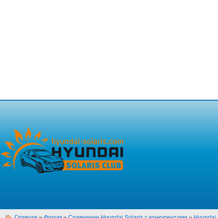
Главная
»
Форум
»
Сравнение Hyundai Solaris с конкурентами
»
Hyundai 