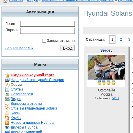
Hyundai Solari
Авторизация
Логин:
Пароль:
Страницы:
1
2
3
Запомнить меня
Забыли пароль?
Sergey
Меню
Скидки по клубной карте
Народный тест-драйв Солярис
Форум
Статьи
Оффлайн
Фотогалерея
Москва
Сообщений:
5251
Видео
Вопросы и ответы
Отзывы владельцев Solaris
Блоги
Клубы
Новости дилеров Hyundai
Дилеры Hyundai
Доска объявлений