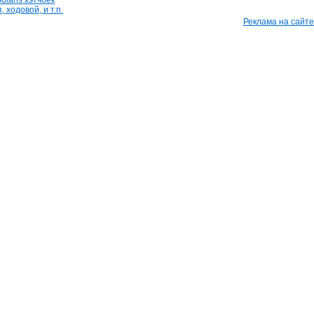
olaris хэтчбек
 ходовой, и т.п.
Реклама на сайте