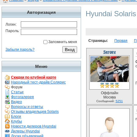
Hyundai Solari
Авторизация
Логин:
Пароль:
Страницы:
Первая
П
Запомнить меня
Забыли пароль?
Sergey
Меню
Скидки по клубной карте
Народный тест-драйв Солярис
Форум
Статьи
Оффлайн
Фотогалерея
Москва
Сообщений:
5251
Видео
Вопросы и ответы
Отзывы владельцев Solaris
Блоги
Клубы
Новости дилеров Hyundai
Дилеры Hyundai
Доска объявлений