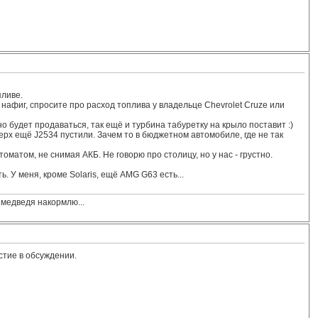
пливе.
нафиг, спросите про расход топлива у владельце Chevrolet Cruze или
но будет продаваться, так ещё и турбина табуретку на крыло поставит :)
х ещё J2534 пустили. Зачем то в бюджетном автомобиле, где не так
оматом, не снимая АКБ. Не говорю про столицу, но у нас - грустно.
 У меня, кроме Solaris, ещё AMG G63 есть...
 медведя накормлю...
стие в обсуждении.