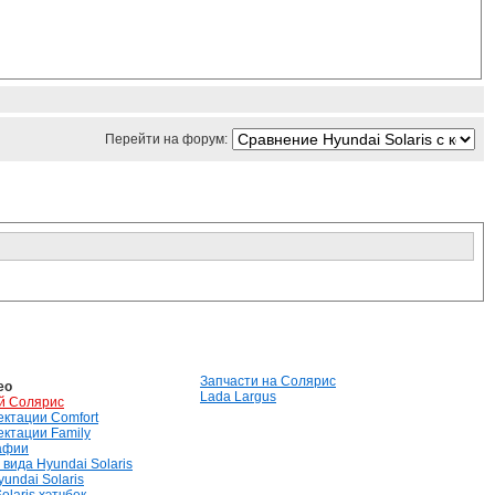
Перейти на форум:
Запчасти на Солярис
ео
Lada Largus
й Солярис
лектации Comfort
лектации Family
афии
вида Hyundai Solaris
undai Solaris