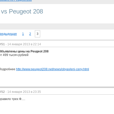
s vs Peugeot 208
редыдущая
1
2
3
#51
- 14 января 2013 в 22:14
Объявлены цены на Peugeot 208
от 499 тысяч рублей
Подробнее
http://www.peugeot208.net/news/obyavleni-ceny.html
#52
- 14 января 2013 в 23:35
правило трех Ф.....