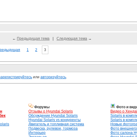
←
Предыдущая тема
|
Следующая тема
→
редыдущая
1
2
3
зарегистрируйтесь
или
авторизуйтесь
.
Форумы
Фото и вид
ан
Отзывы о Hyundai Solaris
Видео о Хенда
бек
Обсуждение Hyundai Solaris
Solaris в комп
Hyundai Solaris vs конкуренты
Solaris в комп
laris
Двигатель и топливная система
Новые фотогр
Подвеска, рулевое, тормоза
Фото внешнего 
Интерьер
Фото салона Hy