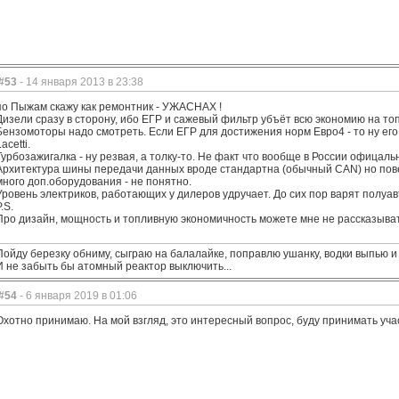
#53
- 14 января 2013 в 23:38
по Пыжам скажу как ремонтник - УЖАСНАХ !
Дизели сразу в сторону, ибо ЕГР и сажевый фильтр убъёт всю экономию на то
Бензомоторы надо смотреть. Если ЕГР для достижения норм Евро4 - то ну его 
acetti.
Турбозажигалка - ну резвая, а толку-то. Не факт что вообще в России офицаль
Архитектура шины передачи данных вроде стандартна (обычный CAN) но повер
много доп.оборудования - не понятно.
Уровень электриков, работающих у дилеров удручает. До сих пор варят полуавт
.S.
Про дизайн, мощность и топливную экономичность можете мне не рассказывать.
Пойду березку обниму, сыграю на балалайке, поправлю ушанку, водки выпью и
И не забыть бы атомный реактор выключить...
#54
- 6 января 2019 в 01:06
Охотно принимаю. На мой взгляд, это интересный вопрос, буду принимать уча