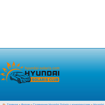
Главная
»
Форум
»
Сравнение Hyundai Solaris с конкурентами
»
Hyundai 