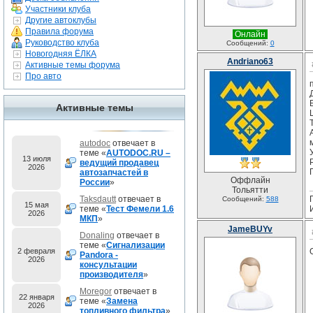
Участники клуба
Другие автоклубы
Правила форума
Онлайн
Руководство клуба
Сообщений:
0
Новогодняя ЁЛКА
Andriano63
Активные темы форума
Про авто
Активные темы
L
autodoc
отвечает в
теме «
AUTODOC.RU –
13 июля
P
ведущий продавец
2026
автозапчастей в
Оффлайн
России
»
Тольятти
Taksdautt
отвечает в
Сообщений:
588
15 мая
теме «
Тест Фемели 1.6
2026
МКП
»
JameBUYv
Donaling
отвечает в
теме «
Сигнализации
2 февраля
Pandora -
2026
консультации
производителя
»
Moregor
отвечает в
22 января
теме «
Замена
2026
топливного фильтра
»