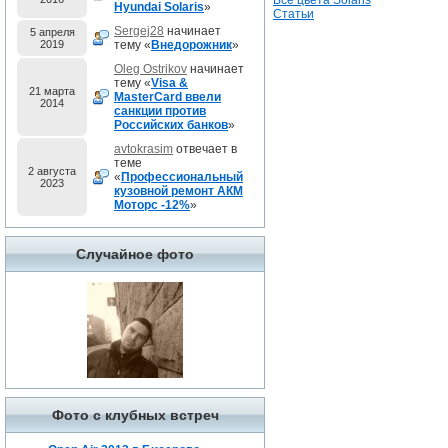
Все цвета Solaris
Hyundai Solaris
»
Статьи
Sergej28
начинает
5 апреля
2019
тему «
Внедорожник
»
Oleg Ostrikov
начинает
тему «
Visa &
21 марта
MasterCard ввели
2014
санкции против
Российских банков
»
avtokrasim
отвечает в
теме
2 августа
«
Профессиональный
2023
кузовной ремонт АКМ
Моторс -12%
»
Случайное фото
Фото с клубных встреч