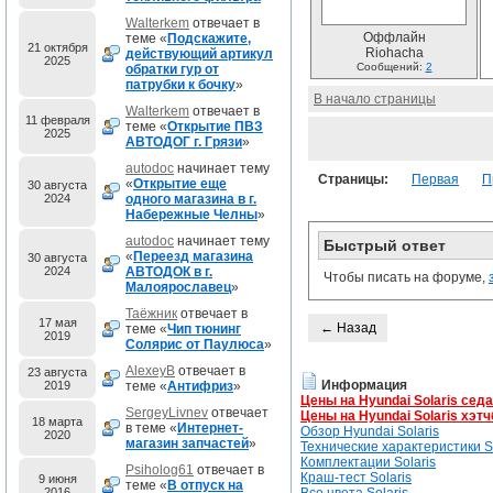
Walterkem
отвечает в
Оффлайн
теме «
Подскажите,
21 октября
Riohacha
действующий артикул
2025
Сообщений:
2
обратки гур от
патрубки к бочку
»
В начало страницы
Walterkem
отвечает в
11 февраля
теме «
Открытие ПВЗ
2025
АВТОДОГ г. Грязи
»
autodoc
начинает тему
Страницы:
Первая
П
«
Открытие еще
30 августа
2024
одного магазина в г.
Набережные Челны
»
autodoc
начинает тему
Быстрый ответ
«
Переезд магазина
30 августа
2024
АВТОДОК в г.
Чтобы писать на форуме,
Малоярославец
»
Таёжник
отвечает в
17 мая
← Назад
теме «
Чип тюнинг
2019
Солярис от Паулюса
»
AlexeyB
отвечает в
23 августа
Информация
2019
теме «
Антифриз
»
Цены на Hyundai Solaris сед
SergeyLivnev
отвечает
Цены на Hyundai Solaris хэтч
18 марта
в теме «
Интернет-
Обзор Hyundai Solaris
2020
магазин запчастей
»
Технические характеристики So
Комплектации Solaris
Psiholog61
отвечает в
Краш-тест Solaris
9 июня
теме «
В отпуск на
2016