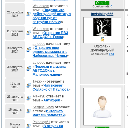
Онлайн
Walterkem
отвечает в
Сообщений:
0
теме «
Подскажите,
21 октября
действующий артикул
invisibility666
2025
обратки гур от
патрубки к бочку
»
Walterkem
отвечает в
11 февраля
теме «
Открытие ПВЗ
2025
АВТОДОГ г. Грязи
»
autodoc
начинает тему
Оффлайн
«
Открытие еще
30 августа
Долгопрудный
2024
одного магазина в г.
Сообщений:
153
Набережные Челны
»
autodoc
начинает тему
«
Переезд магазина
30 августа
2024
АВТОДОК в г.
Малоярославец
»
Таёжник
отвечает в
17 мая
теме «
Чип тюнинг
2019
Солярис от Паулюса
»
AlexeyB
отвечает в
23 августа
2019
теме «
Антифриз
»
SergeyLivnev
отвечает
18 марта
в теме «
Интернет-
2020
магазин запчастей
»
Psiholog61
отвечает в
9 июня
теме «
В отпуск на
2016