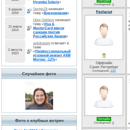
Онлайн
Hyundai Solaris
»
Сообщений:
0
Sergej28
начинает
5 апреля
Pasharad
2019
тему «
Внедорожник
»
Oleg Ostrikov
начинает
тему «
Visa &
21 марта
MasterCard ввели
2014
санкции против
Российских банков
»
avtokrasim
отвечает в
теме
2 августа
«
Профессиональный
2023
кузовной ремонт АКМ
Моторс -12%
»
Оффлайн
Санкт-Петербург
Сообщений:
225
Случайное фото
Онлайн
Фото с клубных встреч
Сообщений:
0