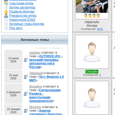
Участники клуба
Другие автоклубы
Правила форума
Руководство клуба
Новогодняя ЁЛКА
Оффлайн
Активные темы форума
Москва
Про авто
Сообщений:
5251
Активные темы
autodoc
отвечает в
теме «
AUTODOC.RU –
13 июля
ведущий продавец
2026
автозапчастей в
России
»
Онлайн
Taksdautt
отвечает в
Сообщений:
0
15 мая
теме «
Тест Фемели 1.6
2026
МКП
»
Donaling
отвечает в
теме «
Сигнализации
2 февраля
Pandora -
2026
консультации
производителя
»
Moregor
отвечает в
22 января
теме «
Замена
2026
топливного фильтра
»