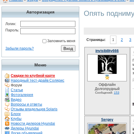
Опять подниму
Авторизация
Логин:
Пароль:
Страницы:
1
2
3
Запомнить меня
Забыли пароль?
invisibility666
Меню
Скидки по клубной карте
Народный тест-драйв Солярис
Оффлайн
Форум
Долгопрудный
Статьи
Сообщений:
153
Фотогалерея
Видео
Вопросы и ответы
Отзывы владельцев Solaris
Блоги
Клубы
Sergey
Новости дилеров Hyundai
Дилеры Hyundai
Доска объявлений