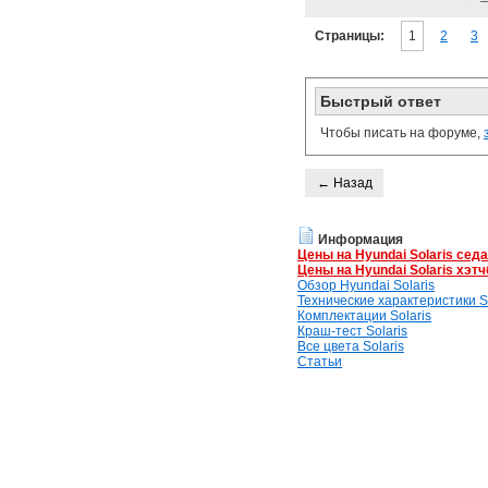
Страницы:
1
2
3
Быстрый ответ
Чтобы писать на форуме,
← Назад
Информация
Цены на Hyundai Solaris сед
Цены на Hyundai Solaris хэтч
Обзор Hyundai Solaris
Технические характеристики So
Комплектации Solaris
Краш-тест Solaris
Все цвета Solaris
Статьи