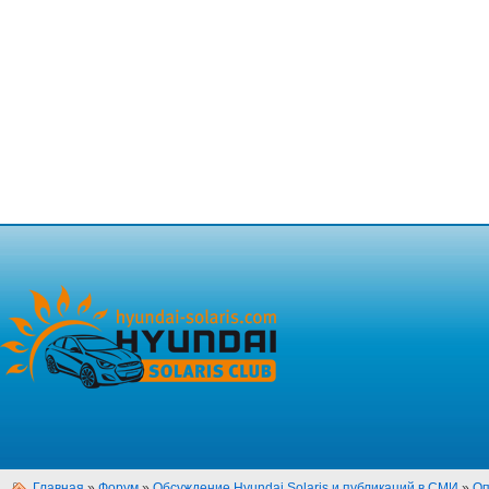
Главная
»
Форум
»
Обсуждение Hyundai Solaris и публикаций в СМИ
»
Оп