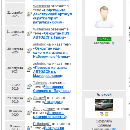
Walterkem
отвечает в
теме «
Подскажите,
21 октября
действующий артикул
2025
обратки гур от
патрубки к бочку
»
Walterkem
отвечает в
11 февраля
теме «
Открытие ПВЗ
2025
АВТОДОГ г. Грязи
»
Онлайн
Сообщений:
0
autodoc
начинает тему
«
Открытие еще
30 августа
2024
одного магазина в г.
Набережные Челны
»
autodoc
начинает тему
«
Переезд магазина
30 августа
2024
АВТОДОК в г.
Малоярославец
»
Таёжник
отвечает в
17 мая
теме «
Чип тюнинг
2019
Солярис от Паулюса
»
Алексей
AlexeyB
отвечает в
23 августа
2019
теме «
Антифриз
»
SergeyLivnev
отвечает
18 марта
в теме «
Интернет-
2020
магазин запчастей
»
Оффлайн
Psiholog61
отвечает в
Сланцы
9 июня
теме «
В отпуск на
Сообщений:
882
2016