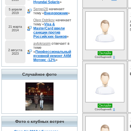
Hyundai Solaris
»
Sergej28
начинает
5 апреля
2019
тему «
Внедорожник
»
Oleg Ostrikov
начинает
тему «
Visa &
21 марта
MasterCard ввели
2014
санкции против
Российских банков
»
avtokrasim
отвечает в
теме
2 августа
«
Профессиональный
Онлайн
2023
кузовной ремонт АКМ
Сообщений:
0
Моторс -12%
»
Случайное фото
Онлайн
Сообщений:
0
Фото с клубных встреч