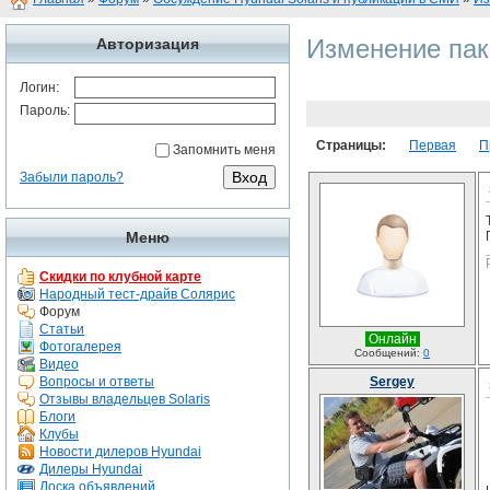
Изменение пак
Авторизация
Логин:
Пароль:
Страницы:
Первая
П
Запомнить меня
Забыли пароль?
Меню
Скидки по клубной карте
Народный тест-драйв Солярис
Форум
Статьи
Онлайн
Фотогалерея
Сообщений:
0
Видео
Вопросы и ответы
Sergey
Отзывы владельцев Solaris
Блоги
Клубы
Новости дилеров Hyundai
Дилеры Hyundai
Доска объявлений