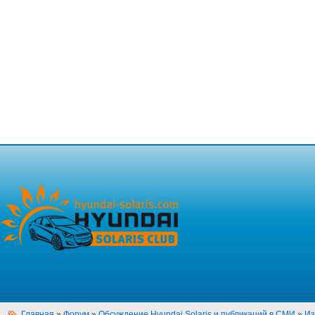
Главная
»
Форум
»
Обсуждение Hyundai Solaris и публикаций в СМИ
»
Из