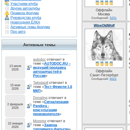
Участники клуба
Другие автоклубы
Оффлайн
Правила форума
Москва
Руководство клуба
Сообщений:
5251
Новогодняя ЁЛКА
WiseOldWolf
Активные темы форума
Про авто
Активные темы
autodoc
отвечает в
теме «
AUTODOC.RU –
13 июля
ведущий продавец
2026
Оффлайн
автозапчастей в
Санкт-Петербург
России
»
Сообщений:
6021
Taksdautt
отвечает в
15 мая
теме «
Тест Фемели 1.6
2026
МКП
»
Donaling
отвечает в
теме «
Сигнализации
2 февраля
Pandora -
2026
консультации
производителя
»
Moregor
отвечает в
22 января
теме «
Замена
2026
топливного фильтра
»