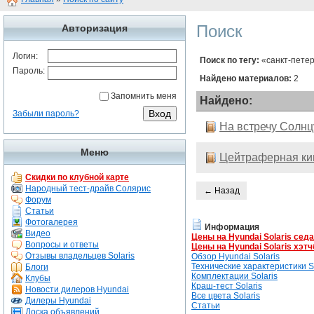
Поиск
Авторизация
Логин:
Поиск по тегу:
«санкт-петер
Пароль:
Найдено материалов:
2
Запомнить меня
Найдено:
Забыли пароль?
На встречу Солнцу
Меню
Цейтраферная ки
Скидки по клубной карте
Народный тест-драйв Солярис
← Назад
Форум
Статьи
Фотогалерея
Информация
Видео
Цены на Hyundai Solaris сед
Вопросы и ответы
Цены на Hyundai Solaris хэтч
Отзывы владельцев Solaris
Обзор Hyundai Solaris
Технические характеристики So
Блоги
Комплектации Solaris
Клубы
Краш-тест Solaris
Новости дилеров Hyundai
Все цвета Solaris
Дилеры Hyundai
Статьи
Доска объявлений