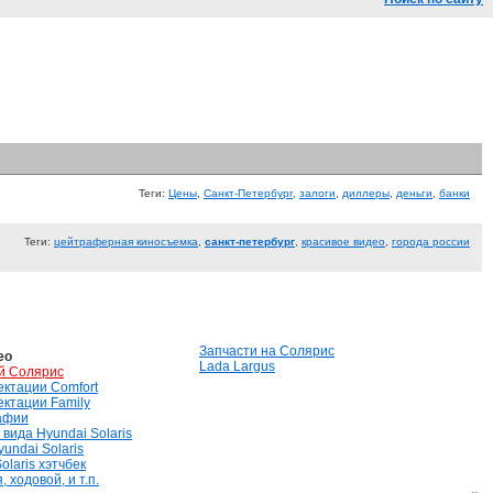
Теги:
Цены
,
Санкт-Петербург
,
залоги
,
диллеры
,
деньги
,
банки
Теги:
цейтраферная киносъемка
,
санкт-петербург
,
красивое видео
,
города россии
Запчасти на Солярис
ео
Lada Largus
й Солярис
лектации Comfort
лектации Family
афии
вида Hyundai Solaris
undai Solaris
olaris хэтчбек
 ходовой, и т.п.