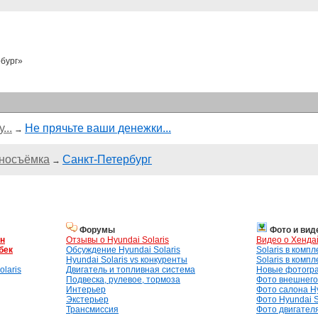
бург»
...
Не прячьте ваши денежки...
→
носъёмка
Санкт-Петербург
→
Форумы
Фото и вид
ан
Отзывы о Hyundai Solaris
Видео о Хенда
бек
Обсуждение Hyundai Solaris
Solaris в комп
Hyundai Solaris vs конкуренты
Solaris в комп
laris
Двигатель и топливная система
Новые фотогр
Подвеска, рулевое, тормоза
Фото внешнего 
Интерьер
Фото салона Hy
Экстерьер
Фото Hyundai S
Трансмиссия
Фото двигателя,