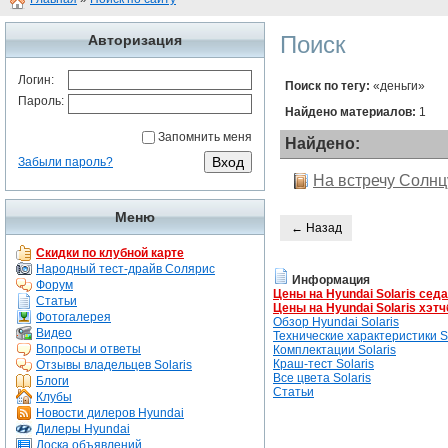
Поиск
Авторизация
Логин:
Поиск по тегу:
«деньги»
Пароль:
Найдено материалов:
1
Запомнить меня
Найдено:
Забыли пароль?
На встречу Солнцу
Меню
← Назад
Скидки по клубной карте
Народный тест-драйв Солярис
Информация
Форум
Цены на Hyundai Solaris сед
Статьи
Цены на Hyundai Solaris хэтч
Фотогалерея
Обзор Hyundai Solaris
Видео
Технические характеристики So
Вопросы и ответы
Комплектации Solaris
Краш-тест Solaris
Отзывы владельцев Solaris
Все цвета Solaris
Блоги
Статьи
Клубы
Новости дилеров Hyundai
Дилеры Hyundai
Доска объявлений