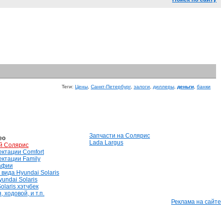
Теги:
Цены
,
Санкт-Петербург
,
залоги
,
диллеры
,
деньги
,
банки
Запчасти на Солярис
ео
Lada Largus
й Солярис
лектации Comfort
лектации Family
афии
вида Hyundai Solaris
undai Solaris
olaris хэтчбек
 ходовой, и т.п.
Реклама на сайте