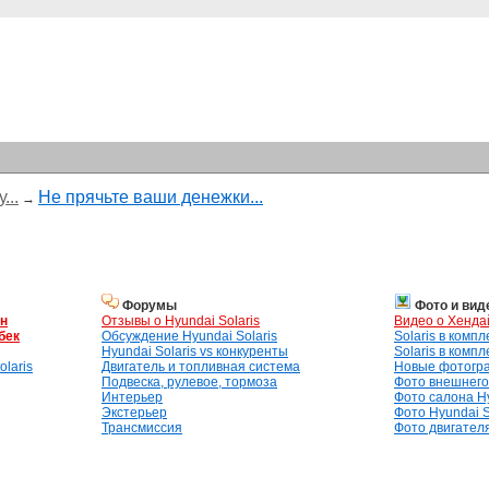
...
Не прячьте ваши денежки...
→
Форумы
Фото и вид
ан
Отзывы о Hyundai Solaris
Видео о Хенда
бек
Обсуждение Hyundai Solaris
Solaris в комп
Hyundai Solaris vs конкуренты
Solaris в комп
laris
Двигатель и топливная система
Новые фотогр
Подвеска, рулевое, тормоза
Фото внешнего 
Интерьер
Фото салона Hy
Экстерьер
Фото Hyundai S
Трансмиссия
Фото двигателя,