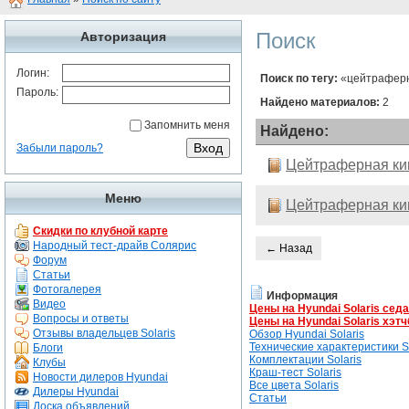
Поиск
Авторизация
Логин:
Поиск по тегу:
«цейтраферн
Пароль:
Найдено материалов:
2
Запомнить меня
Найдено:
Забыли пароль?
Цейтраферная ки
Меню
Цейтраферная ки
Скидки по клубной карте
Народный тест-драйв Солярис
← Назад
Форум
Статьи
Фотогалерея
Информация
Видео
Цены на Hyundai Solaris сед
Вопросы и ответы
Цены на Hyundai Solaris хэтч
Отзывы владельцев Solaris
Обзор Hyundai Solaris
Технические характеристики So
Блоги
Комплектации Solaris
Клубы
Краш-тест Solaris
Новости дилеров Hyundai
Все цвета Solaris
Дилеры Hyundai
Статьи
Доска объявлений