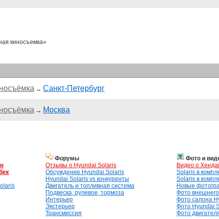
ая киносъемка»
носъёмка
Санкт-Петербург
→
носъёмка
Москва
→
Форумы
Фото и вид
ан
Отзывы о Hyundai Solaris
Видео о Хенда
бек
Обсуждение Hyundai Solaris
Solaris в комп
Hyundai Solaris vs конкуренты
Solaris в комп
laris
Двигатель и топливная система
Новые фотогр
Подвеска, рулевое, тормоза
Фото внешнего 
Интерьер
Фото салона Hy
Экстерьер
Фото Hyundai S
Трансмиссия
Фото двигателя,