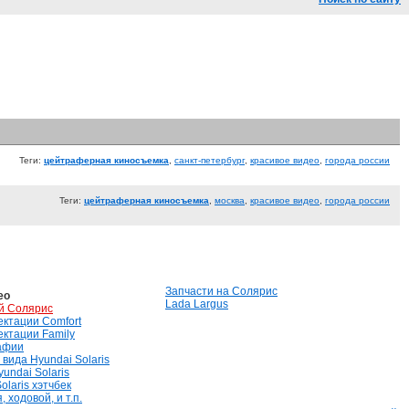
Теги:
цейтраферная киносъемка
,
санкт-петербург
,
красивое видео
,
города россии
Теги:
цейтраферная киносъемка
,
москва
,
красивое видео
,
города россии
Запчасти на Солярис
ео
Lada Largus
й Солярис
лектации Comfort
лектации Family
афии
вида Hyundai Solaris
undai Solaris
olaris хэтчбек
 ходовой, и т.п.