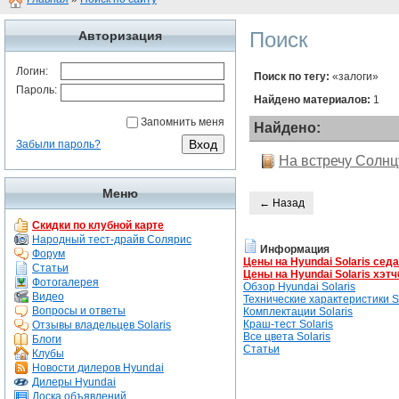
Поиск
Авторизация
Логин:
Поиск по тегу:
«залоги»
Пароль:
Найдено материалов:
1
Запомнить меня
Найдено:
Забыли пароль?
На встречу Солнцу
Меню
← Назад
Скидки по клубной карте
Народный тест-драйв Солярис
Информация
Форум
Цены на Hyundai Solaris сед
Статьи
Цены на Hyundai Solaris хэтч
Фотогалерея
Обзор Hyundai Solaris
Видео
Технические характеристики So
Вопросы и ответы
Комплектации Solaris
Краш-тест Solaris
Отзывы владельцев Solaris
Все цвета Solaris
Блоги
Статьи
Клубы
Новости дилеров Hyundai
Дилеры Hyundai
Доска объявлений