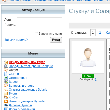
Стукнули Соля
Авторизация
Логин:
Пароль:
Страницы:
1
2
Сл
Запомнить меня
Забыли пароль?
Меню
Скидки по клубной карте
Народный тест-драйв Солярис
Форум
Статьи
Онлайн
Фотогалерея
Сообщений:
0
Видео
Вопросы и ответы
Отзывы владельцев Solaris
Блоги
Клубы
Новости дилеров Hyundai
Дилеры Hyundai
Доска объявлений