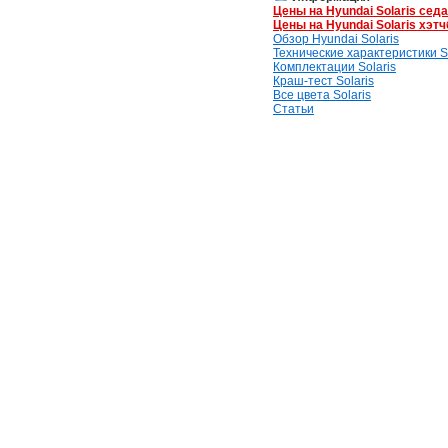
Цены на Hyundai Solaris сед
Цены на Hyundai Solaris хэтч
Обзор Hyundai Solaris
Технические характеристики So
Комплектации Solaris
Краш-тест Solaris
Все цвета Solaris
Статьи