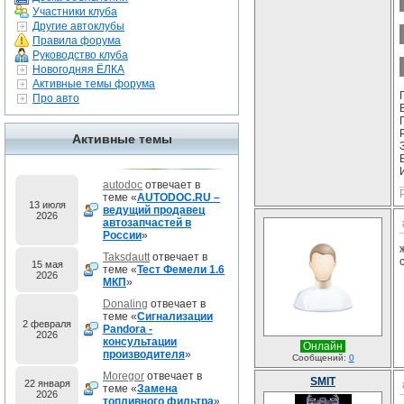
Участники клуба
Другие автоклубы
Правила форума
Руководство клуба
Новогодняя ЁЛКА
Активные темы форума
Про авто
Активные темы
autodoc
отвечает в
теме «
AUTODOC.RU –
13 июля
ведущий продавец
2026
автозапчастей в
России
»
Taksdautt
отвечает в
15 мая
теме «
Тест Фемели 1.6
2026
МКП
»
Donaling
отвечает в
теме «
Сигнализации
2 февраля
Pandora -
2026
консультации
Онлайн
производителя
»
Сообщений:
0
Moregor
отвечает в
SMIT
22 января
теме «
Замена
2026
топливного фильтра
»