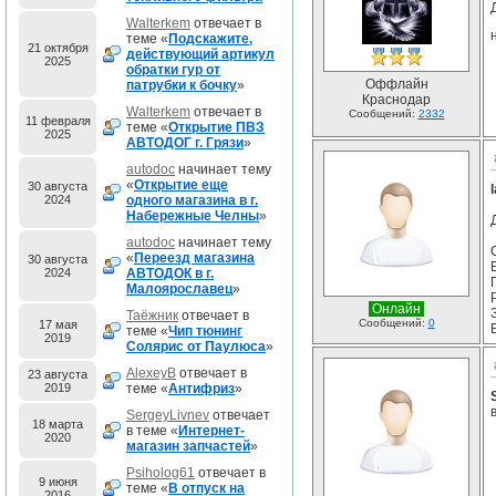
Walterkem
отвечает в
теме «
Подскажите,
21 октября
действующий артикул
2025
обратки гур от
Оффлайн
патрубки к бочку
»
Краснодар
Walterkem
отвечает в
Сообщений:
2332
11 февраля
теме «
Открытие ПВЗ
2025
АВТОДОГ г. Грязи
»
autodoc
начинает тему
«
Открытие еще
30 августа
2024
одного магазина в г.
Набережные Челны
»
autodoc
начинает тему
«
Переезд магазина
30 августа
2024
АВТОДОК в г.
Малоярославец
»
Онлайн
Таёжник
отвечает в
Сообщений:
0
17 мая
теме «
Чип тюнинг
2019
Солярис от Паулюса
»
AlexeyB
отвечает в
23 августа
2019
теме «
Антифриз
»
SergeyLivnev
отвечает
18 марта
в теме «
Интернет-
2020
магазин запчастей
»
Psiholog61
отвечает в
9 июня
теме «
В отпуск на
2016