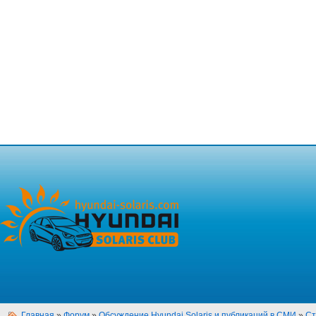
Главная
»
Форум
»
Обсуждение Hyundai Solaris и публикаций в СМИ
»
Ст