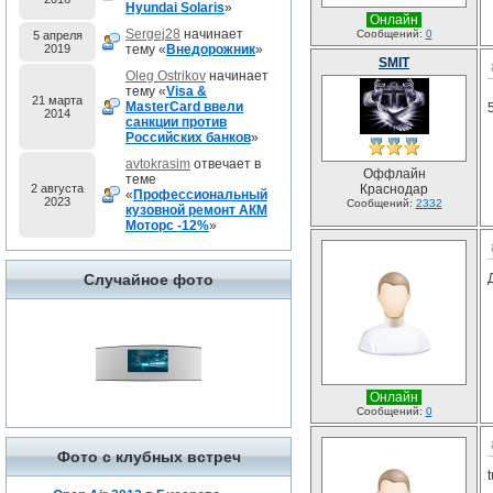
Hyundai Solaris
»
Онлайн
Sergej28
начинает
Сообщений:
0
5 апреля
2019
тему «
Внедорожник
»
SMIT
Oleg Ostrikov
начинает
тему «
Visa &
21 марта
MasterCard ввели
2014
санкции против
Российских банков
»
avtokrasim
отвечает в
Оффлайн
теме
2 августа
Краснодар
«
Профессиональный
2023
Сообщений:
2332
кузовной ремонт АКМ
Моторс -12%
»
Случайное фото
Онлайн
Сообщений:
0
Фото с клубных встреч