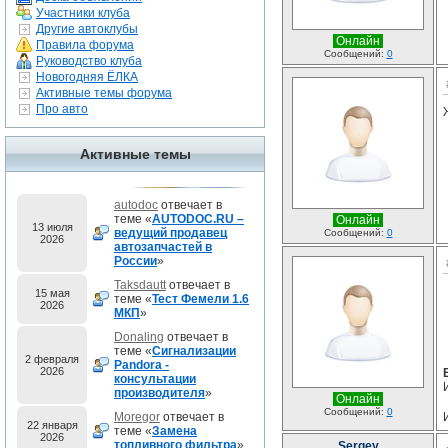
Участники клуба
Другие автоклубы
Онлайн
Правила форума
Сообщений:
0
Руководство клуба
Новогодняя ЁЛКА
Активные темы форума
Про авто
Активные темы
autodoc
отвечает в
теме «
AUTODOC.RU –
Онлайн
13 июля
ведущий продавец
Сообщений:
0
2026
автозапчастей в
России
»
Taksdautt
отвечает в
15 мая
теме «
Тест Фемели 1.6
2026
МКП
»
Donaling
отвечает в
теме «
Сигнализации
2 февраля
Pandora -
2026
консультации
производителя
»
Онлайн
Сообщений:
0
Moregor
отвечает в
22 января
теме «
Замена
2026
топливного фильтра
»
Sergey