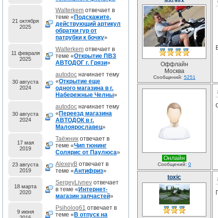
Walterkem
отвечает в
теме «
Подскажите,
21 октября
действующий артикул
2025
обратки гур от
патрубки к бочку
»
Walterkem
отвечает в
11 февраля
теме «
Открытие ПВЗ
2025
АВТОДОГ г. Грязи
»
Оффлайн
Москва
autodoc
начинает тему
Сообщений:
5251
«
Открытие еще
30 августа
2024
одного магазина в г.
Набережные Челны
»
autodoc
начинает тему
«
Переезд магазина
30 августа
2024
АВТОДОК в г.
Малоярославец
»
Таёжник
отвечает в
17 мая
теме «
Чип тюнинг
2019
Солярис от Паулюса
»
Онлайн
AlexeyB
отвечает в
23 августа
Сообщений:
0
2019
теме «
Антифриз
»
toxic
SergeyLivnev
отвечает
18 марта
в теме «
Интернет-
2020
магазин запчастей
»
Psiholog61
отвечает в
9 июня
теме «
В отпуск на
2016