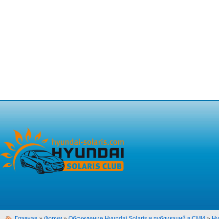
Главная
»
Форум
»
Обсуждение Hyundai Solaris и публикаций в СМИ
»
Hy