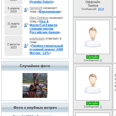
Hyundai Solaris
»
Оффлайн
Тамбов
Sergej28
начинает
5 апреля
Сообщений:
3878
2019
тему «
Внедорожник
»
Oleg Ostrikov
начинает
тему «
Visa &
21 марта
MasterCard ввели
2014
санкции против
Российских банков
»
avtokrasim
отвечает в
теме
2 августа
«
Профессиональный
2023
кузовной ремонт АКМ
Моторс -12%
»
Онлайн
Сообщений:
0
Случайное фото
Онлайн
Сообщений:
0
Фото с клубных встреч