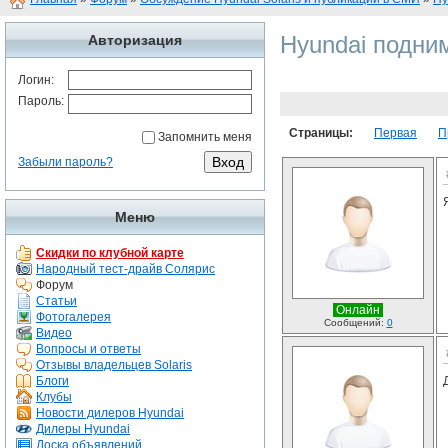
Hyundai подним
Авторизация
Логин:
Пароль:
Страницы:
Первая
П
Запомнить меня
Забыли пароль?
Меню
Скидки по клубной карте
Народный тест-драйв Солярис
Форум
Статьи
Онлайн
Фотогалерея
Сообщений:
0
Видео
Вопросы и ответы
Отзывы владельцев Solaris
Блоги
Клубы
Новости дилеров Hyundai
Дилеры Hyundai
Доска объявлений