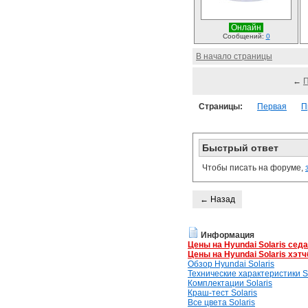
Онлайн
Сообщений:
0
В начало страницы
←
Страницы:
Первая
П
Быстрый ответ
Чтобы писать на форуме,
← Назад
Информация
Цены на Hyundai Solaris сед
Цены на Hyundai Solaris хэтч
Обзор Hyundai Solaris
Технические характеристики So
Комплектации Solaris
Краш-тест Solaris
Все цвета Solaris