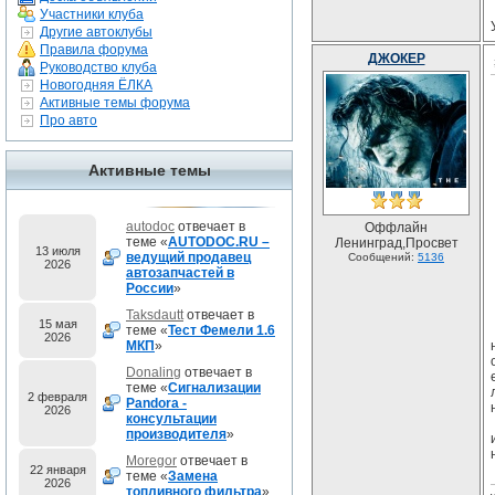
Участники клуба
Другие автоклубы
Правила форума
ДЖОКЕР
Руководство клуба
Новогодняя ЁЛКА
Активные темы форума
Про авто
Активные темы
autodoc
отвечает в
Оффлайн
теме «
AUTODOC.RU –
Ленинград,Просвет
13 июля
ведущий продавец
Сообщений:
5136
2026
автозапчастей в
России
»
Taksdautt
отвечает в
15 мая
теме «
Тест Фемели 1.6
2026
МКП
»
Donaling
отвечает в
теме «
Сигнализации
2 февраля
Pandora -
2026
консультации
производителя
»
Moregor
отвечает в
22 января
теме «
Замена
2026
топливного фильтра
»