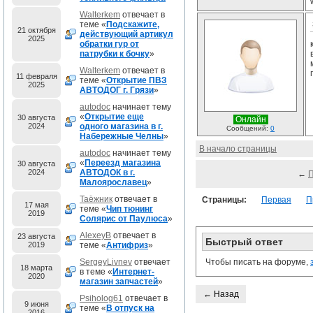
Walterkem
отвечает в
теме «
Подскажите,
21 октября
действующий артикул
2025
обратки гур от
патрубки к бочку
»
Walterkem
отвечает в
11 февраля
теме «
Открытие ПВЗ
2025
АВТОДОГ г. Грязи
»
autodoc
начинает тему
«
Открытие еще
30 августа
Онлайн
2024
одного магазина в г.
Сообщений:
0
Набережные Челны
»
В начало страницы
autodoc
начинает тему
«
Переезд магазина
30 августа
2024
АВТОДОК в г.
←
Малоярославец
»
Таёжник
отвечает в
Страницы:
Первая
П
17 мая
теме «
Чип тюнинг
2019
Солярис от Паулюса
»
AlexeyB
отвечает в
23 августа
Быстрый ответ
2019
теме «
Антифриз
»
SergeyLivnev
отвечает
Чтобы писать на форуме,
18 марта
в теме «
Интернет-
2020
магазин запчастей
»
← Назад
Psiholog61
отвечает в
9 июня
теме «
В отпуск на
2016