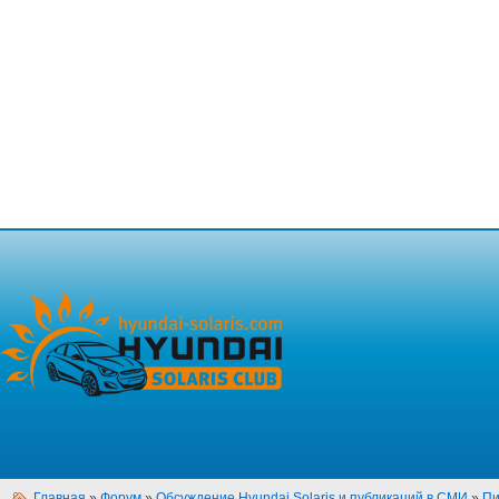
Главная
»
Форум
»
Обсуждение Hyundai Solaris и публикаций в СМИ
»
Пи