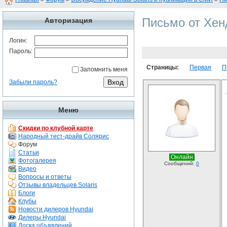
Письмо от Хен
Авторизация
Логин:
Пароль:
Страницы:
Первая
П
Запомнить меня
Забыли пароль?
Меню
Скидки по клубной карте
Народный тест-драйв Солярис
Форум
Статьи
Онлайн
Фотогалерея
Сообщений:
0
Видео
Вопросы и ответы
Отзывы владельцев Solaris
Блоги
Клубы
Новости дилеров Hyundai
Дилеры Hyundai
Доска объявлений