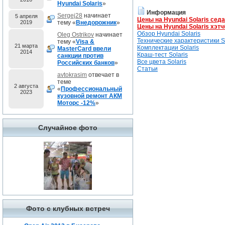
Hyundai Solaris
»
Информация
Sergej28
начинает
5 апреля
Цены на Hyundai Solaris сед
2019
тему «
Внедорожник
»
Цены на Hyundai Solaris хэтч
Обзор Hyundai Solaris
Oleg Ostrikov
начинает
Технические характеристики So
тему «
Visa &
21 марта
Комплектации Solaris
MasterCard ввели
2014
Краш-тест Solaris
санкции против
Все цвета Solaris
Российских банков
»
Статьи
avtokrasim
отвечает в
теме
2 августа
«
Профессиональный
2023
кузовной ремонт АКМ
Моторс -12%
»
Случайное фото
Фото с клубных встреч