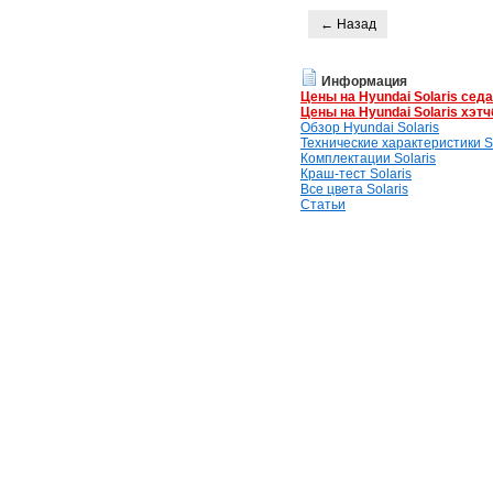
← Назад
Информация
Цены на Hyundai Solaris сед
Цены на Hyundai Solaris хэтч
Обзор Hyundai Solaris
Технические характеристики So
Комплектации Solaris
Краш-тест Solaris
Все цвета Solaris
Статьи