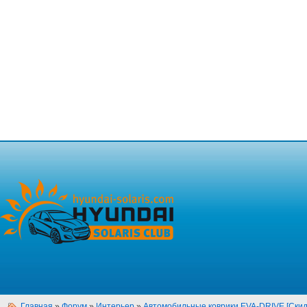
Главная
»
Форум
»
Интерьер
»
Автомобильные коврики EVA-DRIVE [Скид