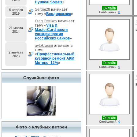
Hyundai Solaris
»
Онлайн
Sergej28
начинает
5 апреля
Сообщений:
0
2019
тему «
Внедорожник
»
Oleg Ostrikov
начинает
тему «
Visa &
21 марта
MasterCard ввели
2014
санкции против
Российских банков
»
avtokrasim
отвечает в
теме
2 августа
«
Профессиональный
2023
кузовной ремонт АКМ
Моторс -12%
»
Онлайн
Сообщений:
0
Случайное фото
Онлайн
Сообщений:
0
Фото с клубных встреч