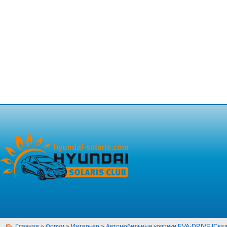
Главная
»
Форум
»
Интерьер
»
Автомобильные коврики EVA-DRIVE [Скид