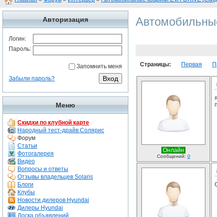
Автомобильные
Авторизация
Логин:
Пароль:
Страницы:
Первая
П
Запомнить меня
Забыли пароль?
Меню
Скидки по клубной карте
Народный тест-драйв Солярис
Форум
Статьи
Онлайн
Фотогалерея
Сообщений:
0
Видео
Вопросы и ответы
Отзывы владельцев Solaris
Блоги
Клубы
Новости дилеров Hyundai
Дилеры Hyundai
Доска объявлений