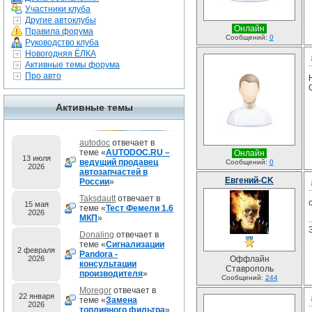
Участники клуба
Другие автоклубы
Онлайн
Правила форума
Сообщений:
0
Руководство клуба
Новогодняя ЁЛКА
Активные темы форума
Про авто
Активные темы
autodoc
отвечает в
теме «
AUTODOC.RU –
Онлайн
13 июля
ведущий продавец
Сообщений:
0
2026
автозапчастей в
Евгений-CK
России
»
Taksdautt
отвечает в
15 мая
теме «
Тест Фемели 1.6
2026
МКП
»
Donaling
отвечает в
теме «
Сигнализации
2 февраля
Pandora -
2026
Оффлайн
консультации
Ставрополь
производителя
»
Сообщений:
244
Moregor
отвечает в
22 января
теме «
Замена
2026
топливного фильтра
»