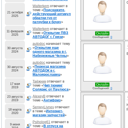
Walterkem
отвечает в
теме «
Подскажите,
21 октября
действующий артикул
2025
обратки гур от
патрубки к бочку
»
Walterkem
отвечает в
11 февраля
теме «
Открытие ПВЗ
Онлайн
2025
АВТОДОГ г. Грязи
»
Сообщений:
0
autodoc
начинает тему
«
Открытие еще
30 августа
2024
одного магазина в г.
Набережные Челны
»
autodoc
начинает тему
«
Переезд магазина
30 августа
2024
АВТОДОК в г.
Малоярославец
»
Таёжник
отвечает в
17 мая
Онлайн
теме «
Чип тюнинг
2019
Сообщений:
0
Солярис от Паулюса
»
AlexeyB
отвечает в
23 августа
2019
теме «
Антифриз
»
SergeyLivnev
отвечает
18 марта
в теме «
Интернет-
2020
магазин запчастей
»
Psiholog61
отвечает в
9 июня
теме «
В отпуск на
2016