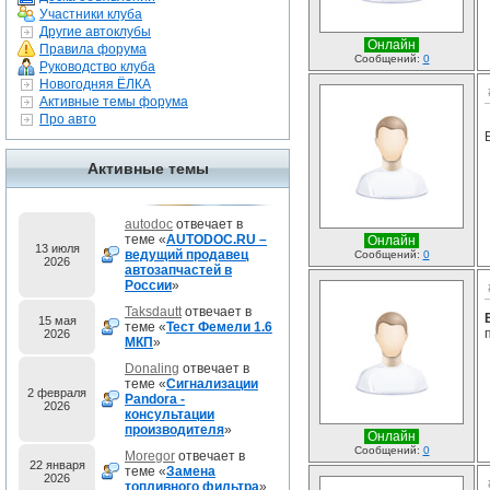
Участники клуба
Другие автоклубы
Онлайн
Правила форума
Сообщений:
0
Руководство клуба
Новогодняя ЁЛКА
Активные темы форума
Про авто
Активные темы
autodoc
отвечает в
теме «
AUTODOC.RU –
Онлайн
13 июля
ведущий продавец
Сообщений:
0
2026
автозапчастей в
России
»
Taksdautt
отвечает в
15 мая
теме «
Тест Фемели 1.6
2026
МКП
»
Donaling
отвечает в
теме «
Сигнализации
2 февраля
Pandora -
2026
консультации
производителя
»
Онлайн
Сообщений:
0
Moregor
отвечает в
22 января
теме «
Замена
2026
топливного фильтра
»