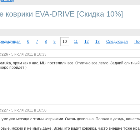
 коврики EVA-DRIVE [Скидка 10%]
редыдущая
6
7
8
9
10
11
12
13
Следующая
По
#226
- 5 июля 2011 в 16:33
paruka
, прям как у нас. МЫ постелили все. Отлично все легло. Задний слитны
скоро пройдет:)
#227
- 5 июля 2011 в 16:50
я уже два месяца с этими ковриками. Очень довольна. Попала в дождь, нанесли 
новые, можно и не мыть даже. Всем, кто видит коврики, чисто внешне тоже нра