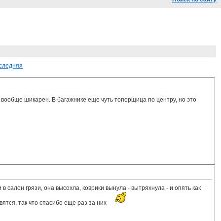
следняя
й вообще шикарен. В багажнике еще чуть топорщица по центру, но это
в салон грязи, она высохла, коврики вынула - вытряхнула - и опять как
вятся. так что спасибо еще раз за них