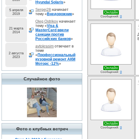
Hyundai Solaris
»
Sergej28
начинает
5 апреля
Онлайн
2019
тему «
Внедорожник
»
Сообщений:
0
Oleg Ostrikov
начинает
тему «
Visa &
21 марта
MasterCard ввели
2014
санкции против
Российских банков
»
avtokrasim
отвечает в
теме
2 августа
«
Профессиональный
2023
кузовной ремонт АКМ
Моторс -12%
»
Онлайн
Сообщений:
0
Случайное фото
Онлайн
Сообщений:
0
Фото с клубных встреч