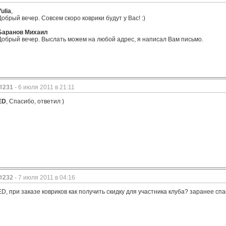
Yulia
,
Добрый вечер. Совсем скоро коврики будут у Вас! :)
Баранов Михаил
Добрый вечер. Выслать можем на любой адрес, я написал Вам письмо.
#231
- 6 июля 2011 в 21:11
ED
, Спасибо, ответил )
#232
- 7 июля 2011 в 04:16
ED, при заказе ковриков как получить скидку для участника клуба? заранее сп