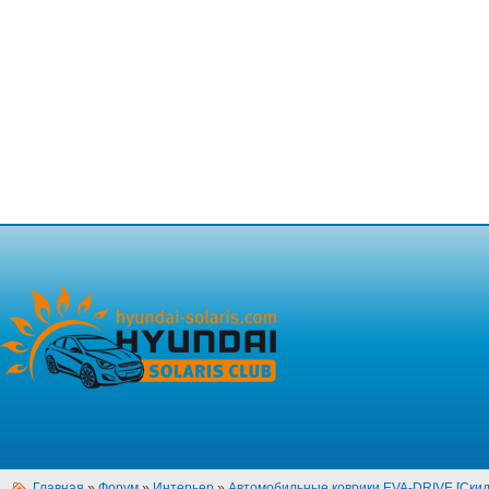
Главная
»
Форум
»
Интерьер
»
Автомобильные коврики EVA-DRIVE [Скид