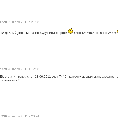
#228
- 5 июля 2011 в 21:58
ED! Добрый день! Когда же будут мои коврики
Счет № 7482 оплачен 24.06.
#229
- 6 июля 2011 в 12:30
ED
, оплатил коврики от 13.06.2011 счет 7445. на почту выслал скан. а можно 
проживания ?
#230
- 6 июля 2011 в 20:24