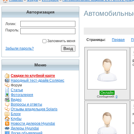
Автомобильные
Авторизация
Логин:
Пароль:
Страницы:
Первая
П
Запомнить меня
Забыли пароль?
Меню
Скидки по клубной карте
Народный тест-драйв Солярис
Форум
Статьи
Онлайн
Фотогалерея
Сообщений:
0
Видео
Вопросы и ответы
Отзывы владельцев Solaris
Блоги
Клубы
Новости дилеров Hyundai
Дилеры Hyundai
Доска объявлений