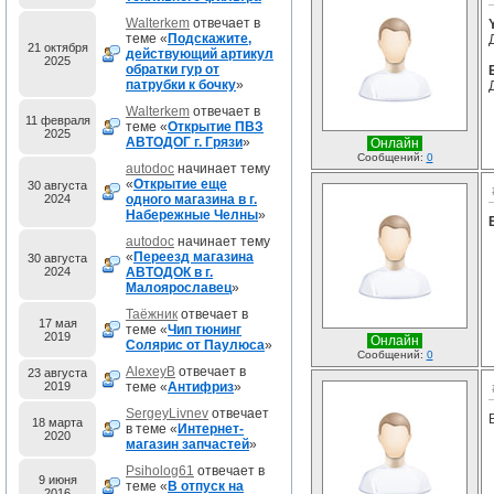
Walterkem
отвечает в
теме «
Подскажите,
21 октября
действующий артикул
2025
обратки гур от
патрубки к бочку
»
Walterkem
отвечает в
11 февраля
теме «
Открытие ПВЗ
2025
АВТОДОГ г. Грязи
»
Онлайн
Сообщений:
0
autodoc
начинает тему
«
Открытие еще
30 августа
2024
одного магазина в г.
Набережные Челны
»
autodoc
начинает тему
«
Переезд магазина
30 августа
2024
АВТОДОК в г.
Малоярославец
»
Таёжник
отвечает в
17 мая
теме «
Чип тюнинг
2019
Онлайн
Солярис от Паулюса
»
Сообщений:
0
AlexeyB
отвечает в
23 августа
2019
теме «
Антифриз
»
SergeyLivnev
отвечает
18 марта
в теме «
Интернет-
2020
магазин запчастей
»
Psiholog61
отвечает в
9 июня
теме «
В отпуск на
2016