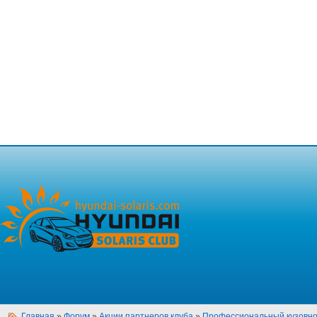
Главная
»
Форум
»
Акции партнеров клуба
»
Профессиональный кузовно