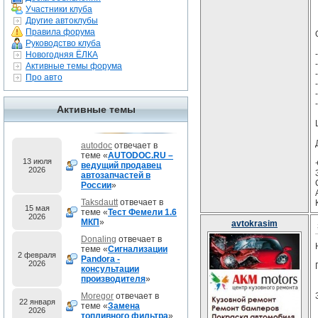
Участники клуба
Другие автоклубы
Правила форума
Руководство клуба
Новогодняя ЁЛКА
Активные темы форума
Про авто
Активные темы
autodoc
отвечает в
теме «
AUTODOC.RU –
13 июля
ведущий продавец
2026
автозапчастей в
России
»
Taksdautt
отвечает в
15 мая
теме «
Тест Фемели 1.6
2026
МКП
»
avtokrasim
Donaling
отвечает в
теме «
Сигнализации
2 февраля
Pandora -
2026
консультации
производителя
»
Moregor
отвечает в
22 января
теме «
Замена
2026
топливного фильтра
»