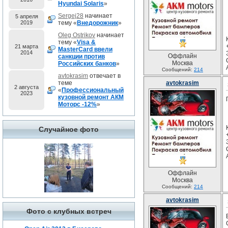
Hyundai Solaris
»
Sergej28
начинает
5 апреля
2019
тему «
Внедорожник
»
Oleg Ostrikov
начинает
тему «
Visa &
21 марта
MasterCard ввели
2014
Оффлайн
санкции против
Москва
Российских банков
»
Сообщений:
214
avtokrasim
отвечает в
теме
avtokrasim
2 августа
«
Профессиональный
2023
кузовной ремонт АКМ
Моторс -12%
»
Случайное фото
Оффлайн
Москва
Сообщений:
214
avtokrasim
Фото с клубных встреч