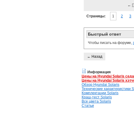
←
Страницы:
1
2
3
Быстрый ответ
Чтобы писать на форуме,
← Назад
Информация
Цены на Hyundai Solaris сед
Цены на Hyundai Solaris хэтч
Обзор Hyundai Solaris
Технические характеристики So
Комплектации Solaris
Краш-тест Solaris
Все цвета Solaris
Статьи