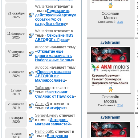
Walterkem
отвечает в
теме «
Подскажите,
21 октября
Оффлайн
действующий артикул
2025
Москва
обратки гур от
Сообщений:
214
патрубки к бочку
»
Walterkem
отвечает в
11 февраля
теме «
Открытие ПВЗ
2025
АВТОДОГ г. Грязи
»
avtokrasim
autodoc
начинает тему
«
Открытие еще
30 августа
2024
одного магазина в г.
Набережные Челны
»
autodoc
начинает тему
«
Переезд магазина
30 августа
2024
АВТОДОК в г.
Малоярославец
»
Таёжник
отвечает в
17 мая
теме «
Чип тюнинг
2019
Солярис от Паулюса
»
Оффлайн
Москва
AlexeyB
отвечает в
23 августа
Сообщений:
214
2019
теме «
Антифриз
»
SergeyLivnev
отвечает
avtokrasim
18 марта
в теме «
Интернет-
2020
магазин запчастей
»
Psiholog61
отвечает в
9 июня
теме «
В отпуск на
2016