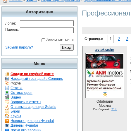
Профессионал
Авторизация
Логин:
Пароль:
Страницы:
1
2
3
Запомнить меня
Забыли пароль?
avtokrasim
Меню
Скидки по клубной карте
Народный тест-драйв Солярис
Форум
Статьи
Фотогалерея
Видео
Оффлайн
Вопросы и ответы
Москва
Отзывы владельцев Solaris
Сообщений:
214
Блоги
Клубы
Новости дилеров Hyundai
Дилеры Hyundai
Доска объявлений