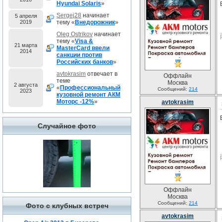
Hyundai Solaris
»
Sergej28
начинает
5 апреля
2019
тему «
Внедорожник
»
Oleg Ostrikov
начинает
тему «
Visa &
21 марта
MasterCard ввели
2014
санкции против
Российских банков
»
avtokrasim
отвечает в
Оффлайн
теме
Москва
2 августа
«
Профессиональный
Сообщений:
214
2023
кузовной ремонт АКМ
Моторс -12%
»
avtokrasim
Случайное фото
Оффлайн
Москва
Сообщений:
214
Фото с клубных встреч
avtokrasim