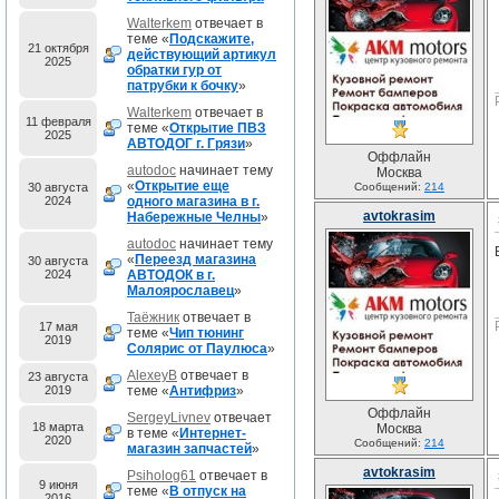
Walterkem
отвечает в
теме «
Подскажите,
21 октября
действующий артикул
2025
обратки гур от
патрубки к бочку
»
Walterkem
отвечает в
11 февраля
теме «
Открытие ПВЗ
2025
АВТОДОГ г. Грязи
»
Оффлайн
autodoc
начинает тему
Москва
«
Открытие еще
30 августа
Сообщений:
214
2024
одного магазина в г.
avtokrasim
Набережные Челны
»
autodoc
начинает тему
«
Переезд магазина
30 августа
2024
АВТОДОК в г.
Малоярославец
»
Таёжник
отвечает в
17 мая
теме «
Чип тюнинг
2019
Солярис от Паулюса
»
AlexeyB
отвечает в
23 августа
2019
теме «
Антифриз
»
Оффлайн
SergeyLivnev
отвечает
18 марта
Москва
в теме «
Интернет-
2020
Сообщений:
214
магазин запчастей
»
avtokrasim
Psiholog61
отвечает в
9 июня
теме «
В отпуск на
2016