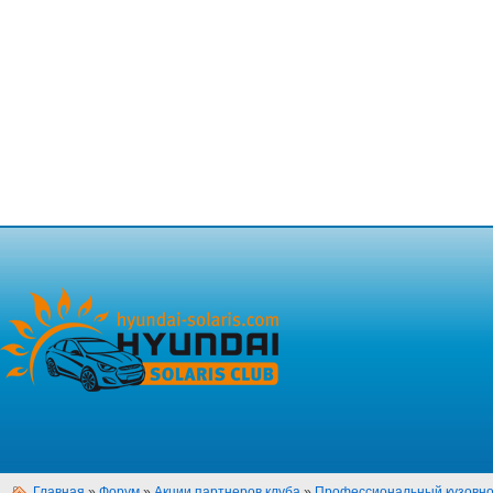
Главная
»
Форум
»
Акции партнеров клуба
»
Профессиональный кузовно