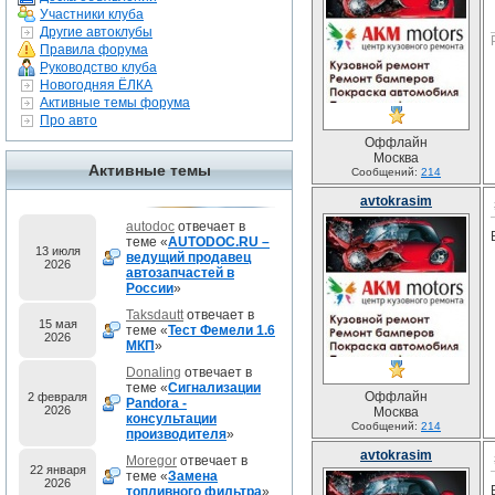
Участники клуба
Другие автоклубы
Правила форума
Руководство клуба
Новогодняя ЁЛКА
Активные темы форума
Про авто
Оффлайн
Москва
Активные темы
Сообщений:
214
avtokrasim
autodoc
отвечает в
теме «
AUTODOC.RU –
13 июля
ведущий продавец
2026
автозапчастей в
России
»
Taksdautt
отвечает в
15 мая
теме «
Тест Фемели 1.6
2026
МКП
»
Donaling
отвечает в
теме «
Сигнализации
Оффлайн
2 февраля
Pandora -
2026
Москва
консультации
Сообщений:
214
производителя
»
avtokrasim
Moregor
отвечает в
22 января
теме «
Замена
2026
топливного фильтра
»