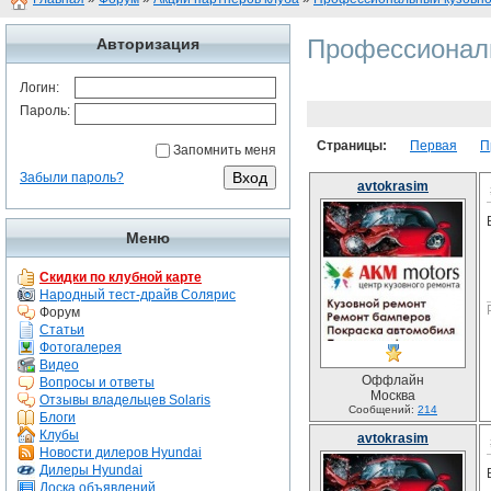
Профессионал
Авторизация
Логин:
Пароль:
Страницы:
Первая
П
Запомнить меня
Забыли пароль?
avtokrasim
Меню
Скидки по клубной карте
Народный тест-драйв Солярис
Форум
Статьи
Фотогалерея
Видео
Оффлайн
Вопросы и ответы
Москва
Отзывы владельцев Solaris
Сообщений:
214
Блоги
Клубы
avtokrasim
Новости дилеров Hyundai
Дилеры Hyundai
Доска объявлений