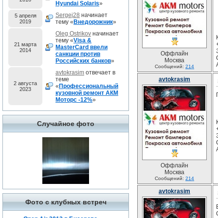
Hyundai Solaris
»
Sergej28
начинает
5 апреля
2019
тему «
Внедорожник
»
Oleg Ostrikov
начинает
тему «
Visa &
21 марта
MasterCard ввели
2014
Оффлайн
санкции против
Москва
Российских банков
»
Сообщений:
214
avtokrasim
отвечает в
теме
avtokrasim
2 августа
«
Профессиональный
2023
кузовной ремонт АКМ
Моторс -12%
»
Случайное фото
Оффлайн
Москва
Сообщений:
214
avtokrasim
Фото с клубных встреч