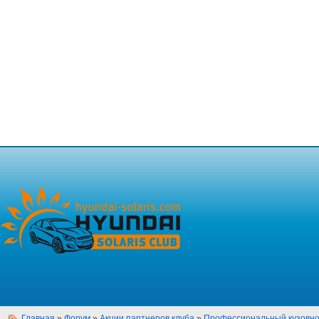
Главная
»
Форум
»
Акции партнеров клуба
»
Профессиональный кузовно