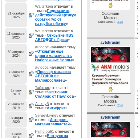
Walterkem
отвечает в
теме «
Подскажите,
21 октября
Оффлайн
действующий артикул
2025
Москва
обратки гур от
Сообщений:
214
патрубки к бочку
»
Walterkem
отвечает в
11 февраля
теме «
Открытие ПВЗ
2025
АВТОДОГ г. Грязи
»
avtokrasim
autodoc
начинает тему
«
Открытие еще
30 августа
2024
одного магазина в г.
Набережные Челны
»
autodoc
начинает тему
«
Переезд магазина
30 августа
2024
АВТОДОК в г.
Малоярославец
»
Таёжник
отвечает в
17 мая
теме «
Чип тюнинг
2019
Солярис от Паулюса
»
Оффлайн
Москва
AlexeyB
отвечает в
23 августа
Сообщений:
214
2019
теме «
Антифриз
»
SergeyLivnev
отвечает
avtokrasim
18 марта
в теме «
Интернет-
2020
магазин запчастей
»
Psiholog61
отвечает в
9 июня
теме «
В отпуск на
2016