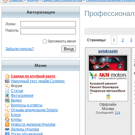
Профессионал
Авторизация
Логин:
Пароль:
Страницы:
1
2
3
Запомнить меня
Забыли пароль?
avtokrasim
Меню
Скидки по клубной карте
Народный тест-драйв Солярис
Форум
Статьи
Фотогалерея
Видео
Оффлайн
Вопросы и ответы
Москва
Отзывы владельцев Solaris
Сообщений:
214
Блоги
Клубы
Новости дилеров Hyundai
Дилеры Hyundai
Доска объявлений