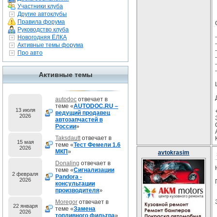
Участники клуба
Другие автоклубы
Правила форума
Руководство клуба
Новогодняя ЁЛКА
Активные темы форума
Про авто
Активные темы
autodoc
отвечает в
теме «
AUTODOC.RU –
13 июля
ведущий продавец
2026
автозапчастей в
России
»
Taksdautt
отвечает в
15 мая
теме «
Тест Фемели 1.6
2026
МКП
»
avtokrasim
Donaling
отвечает в
теме «
Сигнализации
2 февраля
Pandora -
2026
консультации
производителя
»
Moregor
отвечает в
22 января
теме «
Замена
2026
топливного фильтра
»