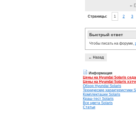
←
Страницы:
1
2
3
Быстрый ответ
Чтобы писать на форуме,
← Назад
Информация
Цены на Hyundai Solaris сед
Цены на Hyundai Solaris хэтч
Обзор Hyundai Solaris
Технические характеристики So
Комплектации Solaris
Краш-тест Solaris
Все цвета Solaris
Статьи