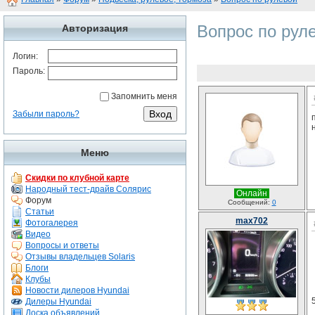
Вопрос по рул
Авторизация
Логин:
Пароль:
Запомнить меня
Забыли пароль?
Меню
Скидки по клубной карте
Народный тест-драйв Солярис
Онлайн
Форум
Сообщений:
0
Статьи
max702
Фотогалерея
Видео
Вопросы и ответы
Отзывы владельцев Solaris
Блоги
Клубы
Новости дилеров Hyundai
Дилеры Hyundai
Доска объявлений