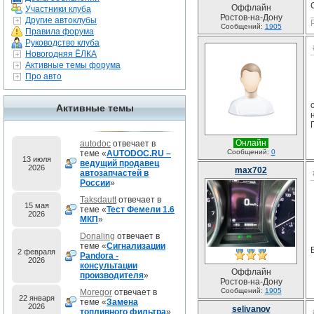
Оффлайн
Участники клуба
Ростов-на-Дону
Другие автоклубы
Сообщений:
1905
Правила форума
Руководство клуба
Новогодняя ЁЛКА
Активные темы форума
Про авто
Активные темы
Онлайн
autodoc
отвечает в
Сообщений:
0
теме «
AUTODOC.RU –
13 июля
ведущий продавец
2026
max702
автозапчастей в
России
»
Taksdautt
отвечает в
15 мая
теме «
Тест Фемели 1.6
2026
МКП
»
Donaling
отвечает в
теме «
Сигнализации
2 февраля
Pandora -
2026
консультации
Оффлайн
производителя
»
Ростов-на-Дону
Сообщений:
1905
Moregor
отвечает в
22 января
теме «
Замена
2026
selivanov
топливного фильтра
»