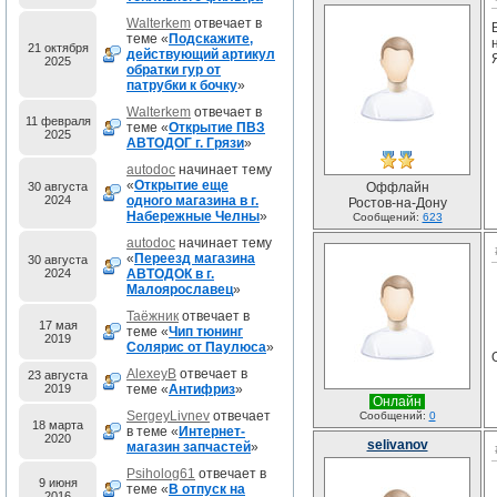
Walterkem
отвечает в
теме «
Подскажите,
21 октября
действующий артикул
2025
обратки гур от
патрубки к бочку
»
Walterkem
отвечает в
11 февраля
теме «
Открытие ПВЗ
2025
АВТОДОГ г. Грязи
»
autodoc
начинает тему
«
Открытие еще
30 августа
Оффлайн
2024
одного магазина в г.
Ростов-на-Дону
Набережные Челны
»
Сообщений:
623
autodoc
начинает тему
«
Переезд магазина
30 августа
2024
АВТОДОК в г.
Малоярославец
»
Таёжник
отвечает в
17 мая
теме «
Чип тюнинг
2019
Солярис от Паулюса
»
AlexeyB
отвечает в
23 августа
2019
теме «
Антифриз
»
Онлайн
SergeyLivnev
отвечает
Сообщений:
0
18 марта
в теме «
Интернет-
2020
selivanov
магазин запчастей
»
Psiholog61
отвечает в
9 июня
теме «
В отпуск на
2016