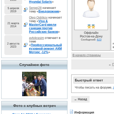
Hyundai Solaris
»
Sergej28
начинает
5 апреля
2019
тему «
Внедорожник
»
Oleg Ostrikov
начинает
тему «
Visa &
21 марта
MasterCard ввели
2014
санкции против
Российских банков
»
Оффлайн
Ростов-на-Дону
avtokrasim
отвечает в
Сообщений:
623
теме
2 августа
«
Профессиональный
2023
кузовной ремонт АКМ
Моторс -12%
»
В начало страницы
Случайное фото
←
Быстрый ответ
Чтобы писать на форуме,
← Назад
Фото с клубных встреч
Информация