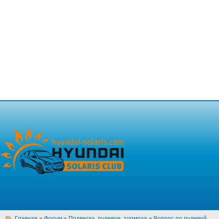
Главная
»
Форум
»
Подвеска, рулевое, тормоза
»
Вопрос по рулевой