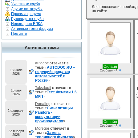
Участники клуба
Для голосования необхо
Другие автоклубы
на сайте
Правила форума
Руководство клуба
Новогодняя ЁЛКА
Активные темы форума
Про авто
Активные темы
autodoc
отвечает в
Онлайн
теме «
AUTODOC.RU –
13 июля
Сообщений:
0
ведущий продавец
2026
автозапчастей в
России
»
Taksdautt
отвечает в
15 мая
теме «
Тест Фемели 1.6
2026
МКП
»
Donaling
отвечает в
теме «
Сигнализации
2 февраля
Pandora -
2026
консультации
производителя
»
Онлайн
Сообщений:
0
Moregor
отвечает в
22 января
теме «
Замена
2026
топливного фильтра
»