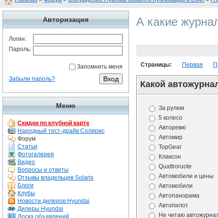
А какие журна
Авторизация
Логин:
Пароль:
Страницы:
Первая
П
Запомнить меня
Забыли пароль?
Какой автожурна
Меню
За рулем
5 колесо
Скидки по клубной карте
Авторевю
Народный тест-драйв Солярис
Автомир
Форум
Статьи
TopGear
Фотогалерея
Клаксон
Видео
Quattroruote
Вопросы и ответы
Автомобили и цены
Отзывы владельцев Solaris
Блоги
Автомобили
Клубы
Автопанорама
Новости дилеров Hyundai
Автопилот
Дилеры Hyundai
Не читаю автожурна
Доска объявлений