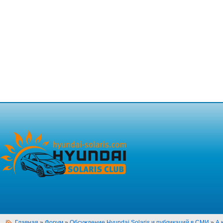
Главная
»
Форум
»
Обсуждение Hyundai Solaris и публикаций в СМИ
»
А 