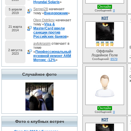
Hyundai Solaris
»
Онлайн
Sergej28
начинает
5 апреля
Сообщений:
0
2019
тему «
Внедорожник
»
КОТ
Oleg Ostrikov
начинает
тему «
Visa &
21 марта
MasterCard ввели
2014
санкции против
Российских банков
»
avtokrasim
отвечает в
теме
2 августа
Оффлайн
«
Профессиональный
2023
Лодейное Поле
кузовной ремонт АКМ
Сообщений:
6570
Моторс -12%
»
Случайное фото
Онлайн
Сообщений:
0
КОТ
Фото с клубных встреч