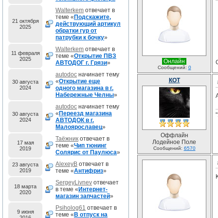
Walterkem
отвечает в
теме «
Подскажите,
21 октября
действующий артикул
2025
обратки гур от
патрубки к бочку
»
Walterkem
отвечает в
11 февраля
теме «
Открытие ПВЗ
2025
Онлайн
АВТОДОГ г. Грязи
»
Сообщений:
0
autodoc
начинает тему
КОТ
«
Открытие еще
30 августа
2024
одного магазина в г.
Набережные Челны
»
autodoc
начинает тему
«
Переезд магазина
30 августа
2024
АВТОДОК в г.
Малоярославец
»
Оффлайн
Таёжник
отвечает в
Лодейное Поле
17 мая
теме «
Чип тюнинг
2019
Сообщений:
6570
Солярис от Паулюса
»
AlexeyB
отвечает в
23 августа
2019
теме «
Антифриз
»
SergeyLivnev
отвечает
18 марта
в теме «
Интернет-
2020
магазин запчастей
»
Psiholog61
отвечает в
9 июня
теме «
В отпуск на
2016