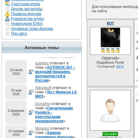
Участники клуба
Для голосования необхо
Другие автоклубы
на сайте
Правила форума
Руководство клуба
КОТ
Новогодняя ЁЛКА
Активные темы форума
Про авто
Активные темы
Оффлайн
Лодейное Поле
autodoc
отвечает в
Сообщений:
6570
теме «
AUTODOC.RU –
13 июля
ведущий продавец
2026
автозапчастей в
России
»
Taksdautt
отвечает в
15 мая
теме «
Тест Фемели 1.6
2026
МКП
»
Donaling
отвечает в
теме «
Сигнализации
2 февраля
Pandora -
2026
консультации
производителя
»
Moregor
отвечает в
22 января
теме «
Замена
Онлайн
2026
топливного фильтра
»
Сообщений:
0