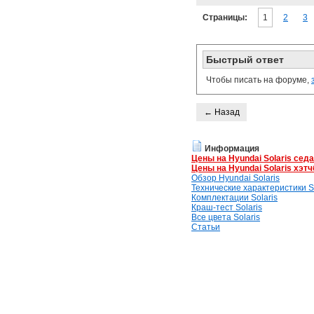
Страницы:
1
2
3
Быстрый ответ
Чтобы писать на форуме,
← Назад
Информация
Цены на Hyundai Solaris сед
Цены на Hyundai Solaris хэтч
Обзор Hyundai Solaris
Технические характеристики So
Комплектации Solaris
Краш-тест Solaris
Все цвета Solaris
Статьи