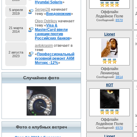
Hyundai Solaris
»
Sergej28
начинает
5 апреля
Оффлайн
2019
тему «
Внедорожник
»
Лодейное Поле
Сообщений:
6570
Oleg Ostrikov
начинает
тему «
Visa &
21 марта
MasterCard ввели
2014
санкции против
Lionet
Российских банков
»
avtokrasim
отвечает в
теме
2 августа
«
Профессиональный
2023
кузовной ремонт АКМ
Моторс -12%
»
Оффлайн
Ленинград
Случайное фото
Сообщений:
3814
КОТ
Оффлайн
Лодейное Поле
Фото с клубных встреч
Сообщений:
6570
Lionet