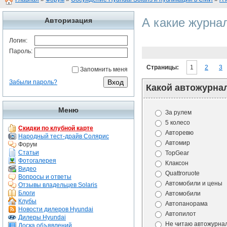
А какие журна
Авторизация
Логин:
Пароль:
Страницы:
1
2
3
Запомнить меня
Забыли пароль?
Какой автожурна
Меню
За рулем
5 колесо
Скидки по клубной карте
Авторевю
Народный тест-драйв Солярис
Автомир
Форум
Статьи
TopGear
Фотогалерея
Клаксон
Видео
Quattroruote
Вопросы и ответы
Автомобили и цены
Отзывы владельцев Solaris
Блоги
Автомобили
Клубы
Автопанорама
Новости дилеров Hyundai
Автопилот
Дилеры Hyundai
Не читаю автожурна
Доска объявлений