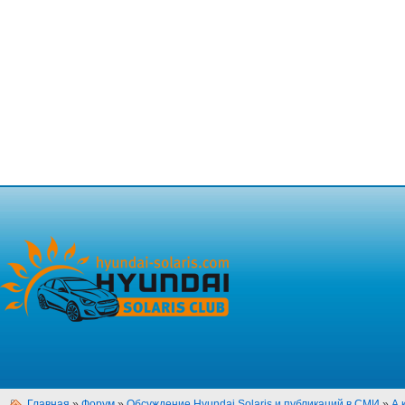
Главная
»
Форум
»
Обсуждение Hyundai Solaris и публикаций в СМИ
»
А 