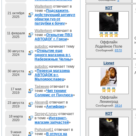
Walterkem
отвечает в
КОТ
теме «
Подскажите,
21 октября
действующий артикул
2025
обратки гур от
патрубки к бочку
»
Walterkem
отвечает в
11 февраля
теме «
Открытие ПВЗ
2025
АВТОДОГ г. Грязи
»
Оффлайн
autodoc
начинает тему
Лодейное Поле
«
Открытие еще
Сообщений:
6570
30 августа
2024
одного магазина в г.
Набережные Челны
»
Lionet
autodoc
начинает тему
«
Переезд магазина
30 августа
2024
АВТОДОК в г.
Малоярославец
»
Таёжник
отвечает в
17 мая
теме «
Чип тюнинг
2019
Солярис от Паулюса
»
Оффлайн
Ленинград
AlexeyB
отвечает в
23 августа
Сообщений:
3814
2019
теме «
Антифриз
»
КОТ
SergeyLivnev
отвечает
18 марта
в теме «
Интернет-
2020
магазин запчастей
»
Psiholog61
отвечает в
9 июня
теме «
В отпуск на
2016