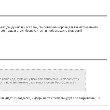
ах,да, думаю и у всех так, списываю на морозы,так как летом ничего
 вот тогда и стоит беспокоиться и побеспокоить дилеров!!!
кочках,да, думаю и у всех так, списываю на морозы,так
ите пока не потекут , вот тогда и стоит беспокоиться и
крип уйдёт из подвески, и двери не так греметь будут при закрывании... и