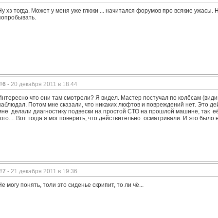
Ну хз тогда. Может у меня уже глюки ... начитался форумов про всякие ужасы. 
попробывать.
#6
- 20 декабря 2011 в 18:44
Интересно что они там смотрели? Я видел. Мастер постучал по колёсам (видим
наблюдал. Потом мне сказали, что никаких люфтов и повреждений нет. Это де
мне делали диагностику подвески на простой СТО на прошлой машине, так её 
кого.... Вот тогда я мог поверить, что действительно осматривали. И это было 
#7
- 21 декабря 2011 в 19:36
Не могу понять, толи это сиденье скрипит, то ли чё...