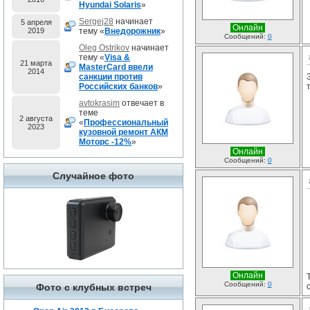
Hyundai Solaris
»
Sergej28
начинает
5 апреля
Онлайн
2019
тему «
Внедорожник
»
Сообщений:
0
Oleg Ostrikov
начинает
тему «
Visa &
21 марта
MasterCard ввели
2014
санкции против
Российских банков
»
avtokrasim
отвечает в
теме
2 августа
«
Профессиональный
2023
кузовной ремонт АКМ
Моторс -12%
»
Онлайн
Сообщений:
0
Случайное фото
Онлайн
Сообщений:
0
Фото с клубных встреч