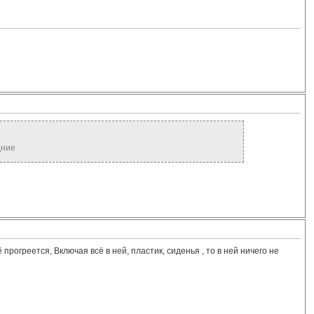
едние
рогреется, Включая всё в ней, пластик, сиденья , то в ней ничего не