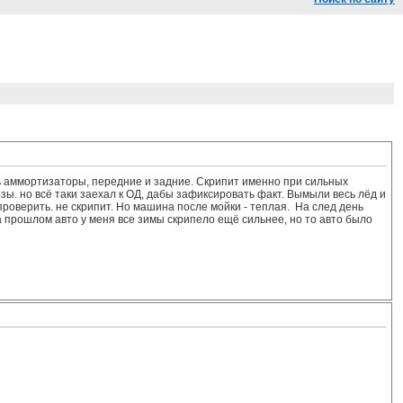
ь аммортизаторы, передние и задние. Скрипит именно при сильных
зы. но всё таки заехал к ОД, дабы зафиксировать факт. Вымыли весь лёд и
у проверить. не скрипит. Но машина после мойки - теплая. На след день
На прошлом авто у меня все зимы скрипело ещё сильнее, но то авто было