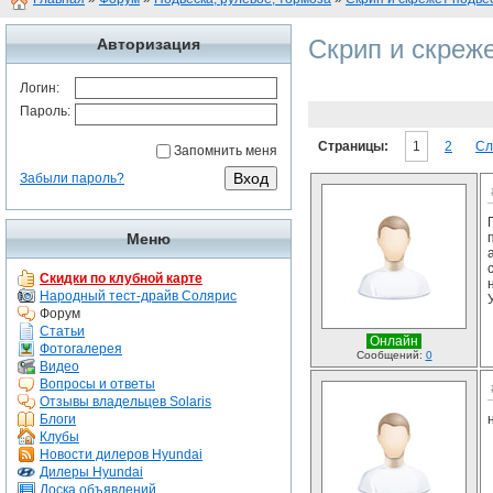
Скрип и скреже
Авторизация
Логин:
Пароль:
Страницы:
1
2
Сл
Запомнить меня
Забыли пароль?
Меню
Скидки по клубной карте
Народный тест-драйв Солярис
Форум
Статьи
Онлайн
Фотогалерея
Сообщений:
0
Видео
Вопросы и ответы
Отзывы владельцев Solaris
Блоги
Клубы
Новости дилеров Hyundai
Дилеры Hyundai
Доска объявлений