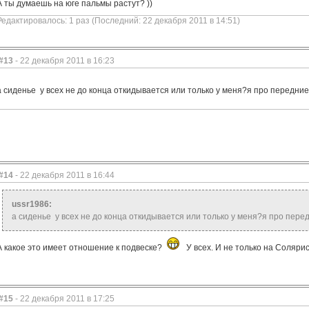
А ты думаешь на юге пальмы растут? ))
Редактировалось: 1 раз (Последний: 22 декабря 2011 в 14:51)
#13
- 22 декабря 2011 в 16:23
а сиденье у всех не до конца откидывается или только у меня?я про передни
#14
- 22 декабря 2011 в 16:44
ussr1986:
а сиденье у всех не до конца откидывается или только у меня?я про пер
А какое это имеет отношение к подвеске?
У всех. И не только на Солярис
#15
- 22 декабря 2011 в 17:25