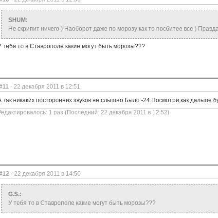
SHUM:
Не скрипит ничего ) Наоборот даже по морозу как то посбитее все ) Правда
У тебя то в Ставрополе какие могут быть морозы???
#11
- 22 декабря 2011 в 12:51
А так никаких посторонних звуков не слышно.Было -24.Посмотри,как дальше бу
Редактировалось: 1 раз (Последний: 22 декабря 2011 в 12:52)
#12
- 22 декабря 2011 в 14:50
G.S.:
У тебя то в Ставрополе какие могут быть морозы???