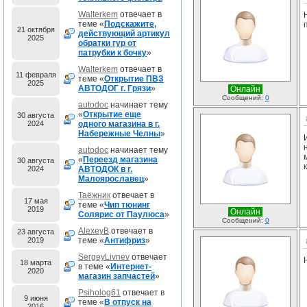
Walterkem
отвечает в
теме «
Подскажите,
21 октября
действующий артикул
2025
обратки гур от
патрубки к бочку
»
Walterkem
отвечает в
11 февраля
теме «
Открытие ПВЗ
2025
АВТОДОГ г. Грязи
»
Онлайн
Сообщений:
0
autodoc
начинает тему
«
Открытие еще
30 августа
2024
одного магазина в г.
Набережные Челны
»
autodoc
начинает тему
«
Переезд магазина
30 августа
2024
АВТОДОК в г.
Малоярославец
»
Таёжник
отвечает в
17 мая
теме «
Чип тюнинг
2019
Онлайн
Солярис от Паулюса
»
Сообщений:
0
AlexeyB
отвечает в
23 августа
2019
теме «
Антифриз
»
SergeyLivnev
отвечает
18 марта
в теме «
Интернет-
2020
магазин запчастей
»
Psiholog61
отвечает в
9 июня
теме «
В отпуск на
2016