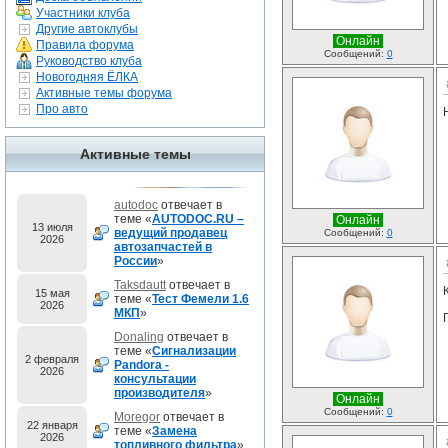
Участники клуба
Другие автоклубы
Онлайн
Правила форума
Сообщений:
0
Руководство клуба
Новогодняя ЁЛКА
Активные темы форума
Про авто
Активные темы
autodoc
отвечает в
теме «
AUTODOC.RU –
Онлайн
13 июля
ведущий продавец
Сообщений:
0
2026
автозапчастей в
России
»
Taksdautt
отвечает в
15 мая
теме «
Тест Фемели 1.6
2026
МКП
»
Donaling
отвечает в
теме «
Сигнализации
2 февраля
Pandora -
2026
консультации
производителя
»
Онлайн
Сообщений:
0
Moregor
отвечает в
22 января
теме «
Замена
2026
топливного фильтра
»