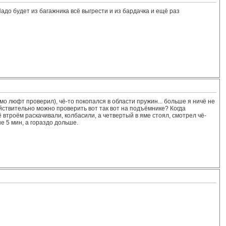
Надо будет из багажника всё выгрести и из бардачка и ещё раз
о люфт проверил), чё-то покопался в области пружин... больше я ничё не
йствительно можно проверить вот так вот на подъёмнике? Когда
втроём раскачивали, колбасили, а четвертый в яме стоял, смотрел чё-
не 5 мин, а гораздо дольше.