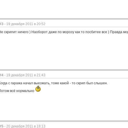
#3
- 19 декабря 2011 в 20:52
Не скрипит ничего ) Наоборот даже по морозу как то посбитее все ) Правда мор
#4
- 19 декабря 2011 в 21:43
Когда с гаража начал выезжать, тоже какой - то скрип был слышен.
Потом всё нормально
#5
- 20 декабря 2011 в 18:13