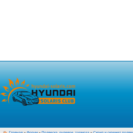
Главная
»
Форум
»
Подвеска, рулевое, тормоза
»
Скрип и скрежет подве