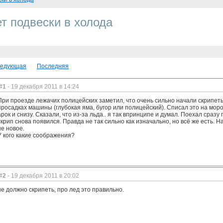
т подвески в холода
едующая
Последняя
#1
- 19 декабря 2011 в 14:24
При проезде лежачих полицейских заметил, что очень сильно начали скрипет
просадках машины (глубокая яма, бугор или полицейский). Списал это на моро
арок и снизу. Сказали, что из-за льда.. я так впринципе и думал. Поехал сраз
скрип снова появился. Правда не так сильно как изначально, но всё же есть. 
не новое.
У кого какие соображения?
#2
- 19 декабря 2011 в 20:02
не должно скрипеть, про лед это правильно.