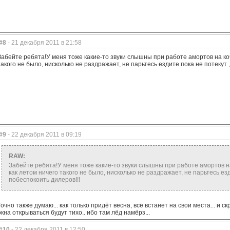
#8
- 21 декабря 2011 в 21:58
Забейте ребята!У меня тоже какие-то звуки слышны при работе амортов на кочк
такого не было, нисколько не раздражает, не парьтесь ездите пока не потекут ,
#9
- 22 декабря 2011 в 09:19
RAW:
Забейте ребята!У меня тоже какие-то звуки слышны при работе амортов на 
как летом ничего такого не было, нисколько не раздражает, не парьтесь езд
побеспокоить дилеров!!!
Точно также думаю... как только придёт весна, всё встанет на свои места... и с
окна открываться будут тихо.. ибо там лёд намёрз...
#10
- 22 декабря 2011 в 12:50