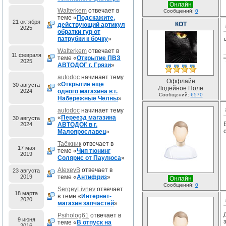
Онлайн
Walterkem
отвечает в
Сообщений:
0
теме «
Подскажите,
21 октября
КОТ
действующий артикул
2025
обратки гур от
патрубки к бочку
»
Walterkem
отвечает в
11 февраля
теме «
Открытие ПВЗ
2025
АВТОДОГ г. Грязи
»
autodoc
начинает тему
Оффлайн
«
Открытие еще
30 августа
Лодейное Поле
2024
одного магазина в г.
Сообщений:
6570
Набережные Челны
»
autodoc
начинает тему
«
Переезд магазина
30 августа
2024
АВТОДОК в г.
Малоярославец
»
Таёжник
отвечает в
17 мая
теме «
Чип тюнинг
2019
Солярис от Паулюса
»
AlexeyB
отвечает в
23 августа
2019
теме «
Антифриз
»
Онлайн
Сообщений:
0
SergeyLivnev
отвечает
18 марта
в теме «
Интернет-
2020
магазин запчастей
»
Psiholog61
отвечает в
9 июня
теме «
В отпуск на
2016