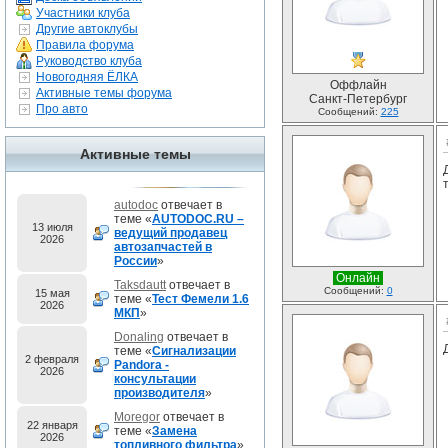
Участники клуба
Другие автоклубы
Правила форума
Руководство клуба
Новогодняя ЁЛКА
Оффлайн
Активные темы форума
Санкт-Петербург
Про авто
Сообщений:
225
Активные темы
autodoc
отвечает в
теме «
AUTODOC.RU –
13 июля
ведущий продавец
2026
автозапчастей в
России
»
Онлайн
Taksdautt
отвечает в
Сообщений:
0
15 мая
теме «
Тест Фемели 1.6
2026
МКП
»
Donaling
отвечает в
теме «
Сигнализации
2 февраля
Pandora -
2026
консультации
производителя
»
Moregor
отвечает в
22 января
теме «
Замена
2026
топливного фильтра
»