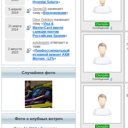
Hyundai Solaris
»
Sergej28
начинает
5 апреля
2019
тему «
Внедорожник
»
Oleg Ostrikov
начинает
тему «
Visa &
Онлайн
21 марта
MasterCard ввели
Сообщений:
0
2014
санкции против
Российских банков
»
avtokrasim
отвечает в
теме
2 августа
«
Профессиональный
2023
кузовной ремонт АКМ
Моторс -12%
»
Случайное фото
Онлайн
Сообщений:
0
Фото с клубных встреч
Онлайн