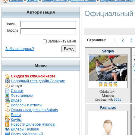
Официальный п
Авторизация
Логин:
Пароль:
Страницы:
1
2
3
Запомнить меня
Забыли пароль?
Sergey
Меню
Скидки по клубной карте
Народный тест-драйв Солярис
Форум
Статьи
Оффлайн
Фотогалерея
Москва
Сообщений:
5251
Видео
Вопросы и ответы
Pasharad
Отзывы владельцев Solaris
Блоги
Клубы
Новости дилеров Hyundai
Дилеры Hyundai
Доска объявлений