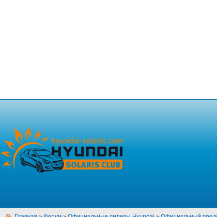
Главная
»
Форум
»
Официальные дилеры Hyundai
»
Официальный предс