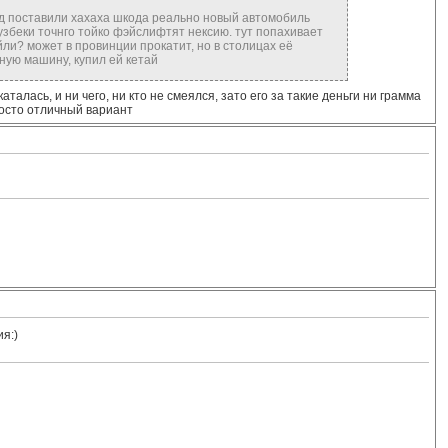
ряд поставили хахаха шкода реально новый автомобиль
узбеки точнго тойко фэйслифтят нексию. тут попахивает
ли? может в провинции прокатит, но в столицах её
ьную машину, купил ей кетай
алась, и ни чего, ни кто не смеялся, зато его за такие деньги ни грамма
росто отличный вариант
ия:)