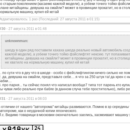
со старым поколением (касаемо кажлой модели), а узбеки точнго тойко фэйсли
плане китайщины. девушка на смайли? может в провинции прокатит, но в столи
нормальную машину, купил ей кетай
Редактировалось: 1 раз (Последний: 27 августа 2011 в 01:15)
#30
- 27 августа 2011 в 01:48
unknownman:
шкоду в один ряд поставили хахаха шкода реально новый автомобиль соз
кажлой модели), а узбеки точнго тойко фэйслифтят нексию. тут попахивае
китайщины. девушка на смайли? может в провинции прокатит, но в столицах
не хватило на нормальную машину, купил ей кетай
1. по сути что в деу что в шкоде - особо с фейслифтингом ничего сильно не по
2. да, девушка на смайли, представьте себе.... я что за 250 штук та! да хрен с 
абки....
3. про парня... ты сейчас понял что написал вообще7 типа тот парень кто купил
ты чувак либо реально при бабле (в данном случа тебе простительно), либо реал
#31
- 27 августа 2011 в 08:03
в отличии от нашего "автопрома" китайцы развиваются. Помню в зр середины 9
автопроме, как о неудачной копии японческого.
П.с. Видимо товарищи в московии окончательно заелись, засмеивают машину з