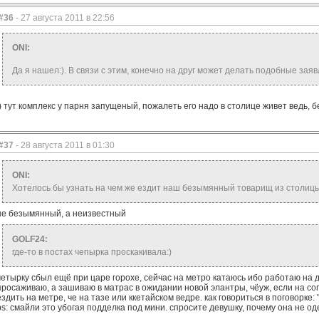
#36
- 27 августа 2011 в 22:56
ONI:
Да я нашел:). В связи с этим, конечно на друг может делать подобные заяв
:) тут комплекс у парня запущеный, пожалеть его надо в столице живет ведь, бе
#37
- 28 августа 2011 в 01:30
ONI:
Хотелось бы узнать на чем же ездит наш безымянный товарищ из столицы.
не безымянный, а неизвестный
GOLF24:
где-то в постах чепырка проскакивала:)
четырку сбыл ещё при царе горохе, сейчас на метро катаюсь ибо работаю на д
просаживаю, а зашиваю в матрас в ожидании новой элантры, чёуж, если на со
ездить на метре, че на тазе или ккетайском ведре. как говориться в поговорке
ps: смайли это убогая подделка под мини. спросите девушку, почему она не о