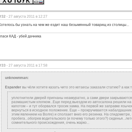
#32
- 27 августа 2011 в 12:27
Хотелось бы узнать на чем же ездит наш безымянный товарищ из столицы...
спаси КАД - убей дачника
#33
- 27 августа 2011 в 17:58
unknownman:
Espander
вы чёли хотите казать чито это кетаесы заказали статию? а как 
уплотнители дверей пригнаны неаккуратно, а сами двери закрываютс
размашистым хлопком...Еще перед выездом из автосалона решили на 
капотом – и тут оборвался тросик замка. На первой же заправке языч
вернуться в исходное положение. Еще – прокручивается набалдашник р
этим явлением на Волге) и сползает вниз его резинка. На спидометр
пробега...обогрев водительского (и почему только этого?) сиденья...ле
сомнительного происхождения, очень жарко...