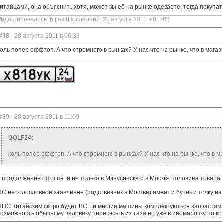
китайцами, она объяснит...хотя, может вы её на рынке одеваете, тогда покуп
Редактировалось: 6 раз (Последний: 28 августа 2011 в 01:45)
#38
- 28 августа 2011 в 06:33
коль попер оффтоп. А что стремного в рынках? У нас что на рынке, что в мага
#39
- 28 августа 2011 в 11:09
GOLF24:
коль попер оффтоп. А что стремного в рынках? У нас что на рынке, что в 
в продолжение офтопа ,и не только в Минусинске и в Москве половина товара
ПС не голословное заявление (родственник в Москве) имеет и бутик и точку н
ППС Китайским скоро будет ВСЕ и многие машины комплектуються запчастями
возможность обычному человеку пересесьть из таза но уже в иномарочку по 