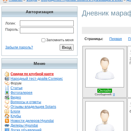
Дневник мараф
Авторизация
Логин:
Пароль:
Страницы:
Первая
П
Запомнить меня
Забыли пароль?
Меню
Скидки по клубной карте
Народный тест-драйв Солярис
Форум
Статьи
Онлайн
Фотогалерея
Сообщений:
0
Видео
Вопросы и ответы
Отзывы владельцев Solaris
Блоги
Клубы
Новости дилеров Hyundai
Дилеры Hyundai
Доска объявлений