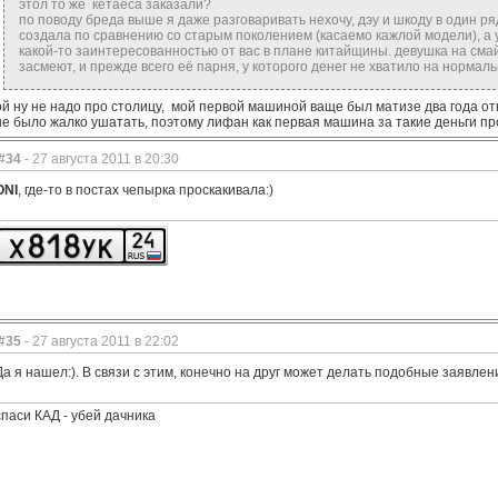
этол то же кетаеса заказали?
по поводу бреда выше я даже разговаривать нехочу, дэу и шкоду в один 
создала по сравнению со старым поколением (касаемо кажлой модели), а 
какой-то заинтересованностью от вас в плане китайщины. девушка на смай
засмеют, и прежде всего её парня, у которого денег не хватило на нормал
ой ну не надо про столицу, мой первой машиной ваще был матизе два года откат
не было жалко ушатать, поэтому лифан как первая машина за такие деньги п
#34
- 27 августа 2011 в 20:30
ONI
, где-то в постах чепырка проскакивала:)
#35
- 27 августа 2011 в 22:02
Да я нашел:). В связи с этим, конечно на друг может делать подобные заявлен
спаси КАД - убей дачника