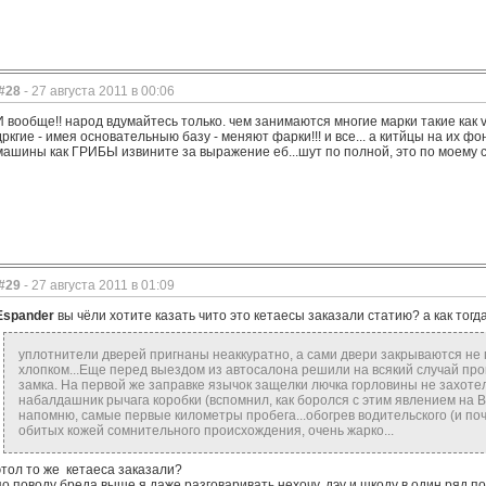
#28
- 27 августа 2011 в 00:06
И вообще!! народ вдумайтесь только. чем занимаются многие марки такие как v
дркгие - имея основательныю базу - меняют фарки!!! и все... а китйцы на их
машины как ГРИБЫ извините за выражение еб...шут по полной, это по моему ст
#29
- 27 августа 2011 в 01:09
Espander
вы чёли хотите казать чито это кетаесы заказали статию? а как тогд
уплотнители дверей пригнаны неаккуратно, а сами двери закрываются н
хлопком...Еще перед выездом из автосалона решили на всякий случай пров
замка. На первой же заправке язычок защелки лючка горловины не захоте
набалдашник рычага коробки (вспомнил, как боролся с этим явлением на Во
напомню, самые первые километры пробега...обогрев водительского (и поче
обитых кожей сомнительного происхождения, очень жарко...
этол то же кетаеса заказали?
по поводу бреда выше я даже разговаривать нехочу, дэу и шкоду в один ряд 