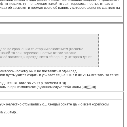
фтят нексию. тут попахивает какой-то заинтересованностью от вас в
цах её засмеют, и прежде всего её парня, у которого денег не хватило на
дала по сравнению со старым поколением (касаемо
т какой-то заинтересованностью от вас в плане
 её засмеют, и прежде всего её парня, у которого денег
менялось - почему бы и не поставить в один ряд.
ними пусть учится ездить и убивает ее, не 2107 и не 2114 все таки за те же
 ДЕВУШкЕ авто за 250 т.р. засмеют!!! :)))
ьно при комплексах (в данном случе тебя жаль) :))))))))))))
0х нелестно отзывались о... Хендай сонате да и о всем корейском
а 250тыр..