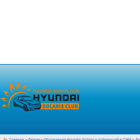
Главная
»
Форум
»
Обсуждение Hyundai Solaris и публикаций в СМИ
»
Дн