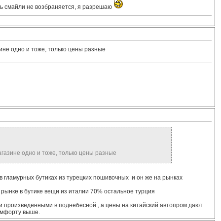
ать смайли не возбраняется, я разрешаю
зине одно и тоже, только цены разные
магазине одно и тоже, только цены разные
 в гламурных бутиках из турецких пошивочных и он же на рынках
а рынке в бутике вещи из италии 70% остальное турция
 произведенными в поднебесной , а цены на китайский автопром дают
комфорту выше.