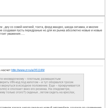
w , деу со совей нектией, тоета, форд мандео, шкода октавиа, и многие
 фоне создавая пусть передраные но для их рынка абсолютно новые и новые
оит уважения......
а насчет
http://www.zr.ru/a/351189/
е по-иномарочному – плотным, размашистым
ерить VIN-код под капотом – и тут оборвался тросик
л вернуться в исходное положение. Еще – прокручивается
лге) и сползает вниз его резинка. На спидометре,
му только этого?) сиденья...летом сидеть на креслах,
поставили хахаха шкода реально новый автомобиль создала по сравнению