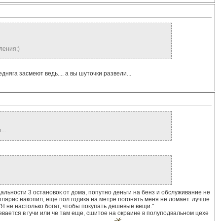
ления:)
дняга засмеют ведь.... а вы шуточки развели...
..
альности 3 остановок от дома, попутно деньги на бенз и обслуживание не
плярис накопил, еще пол годика на метре погонять меня не ломает. лучше
: "Я не настолько богат, чтобы покупать дешевые вещи."
девается в гучи или че там еще, сшитое на окраине в полуподвальном цехе