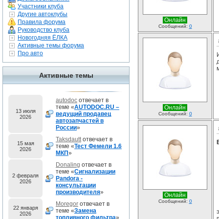
Участники клуба
Другие автоклубы
Онлайн
Правила форума
Сообщений:
0
Руководство клуба
Новогодняя ЁЛКА
Активные темы форума
Про авто
Активные темы
autodoc
отвечает в
теме «
AUTODOC.RU –
Онлайн
13 июля
ведущий продавец
Сообщений:
0
2026
автозапчастей в
России
»
Taksdautt
отвечает в
15 мая
теме «
Тест Фемели 1.6
2026
МКП
»
Donaling
отвечает в
теме «
Сигнализации
2 февраля
Pandora -
2026
консультации
производителя
»
Онлайн
Сообщений:
0
Moregor
отвечает в
22 января
теме «
Замена
2026
топливного фильтра
»