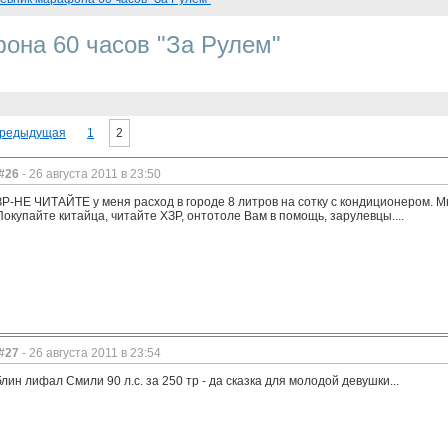
она 60 часов "За Рулем"
редыдущая
1
2
#26
- 26 августа 2011 в 23:50
ЗР-НЕ ЧИТАЙТЕ у меня расход в городе 8 литров на сотку с кондиционером. М
Покупайте китайца, читайте ХЗР, онтотоле Вам в помощь, зарулевцы....
#27
- 26 августа 2011 в 23:54
блин лифал Смили 90 л.с. за 250 тр - да сказка для молодой девушки...