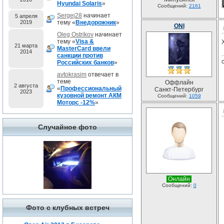
Hyundai Solaris
»
Сообщений:
2161
Sergej28
начинает
5 апреля
2019
тему «
Внедорожник
»
ONI
Oleg Ostrikov
начинает
тему «
Visa &
21 марта
MasterCard ввели
2014
санкции против
Российских банков
»
avtokrasim
отвечает в
теме
Оффлайн
2 августа
«
Профессиональный
Санкт-Петербург
2023
кузовной ремонт АКМ
Сообщений:
1059
Моторс -12%
»
Случайное фото
Онлайн
Сообщений:
0
Фото с клубных встреч