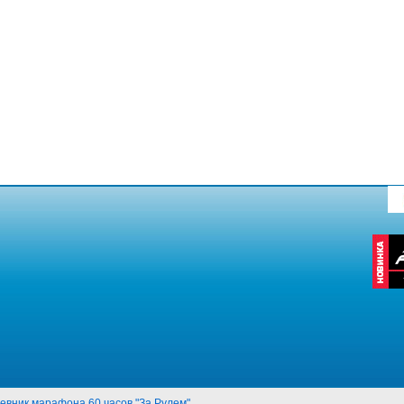
евник марафона 60 часов "За Рулем"