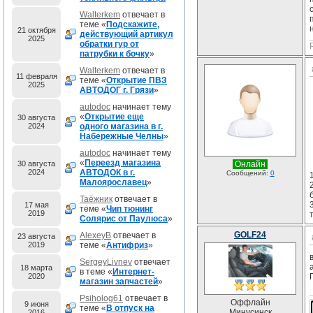
Walterkem
отвечает в
теме «
Подскажите,
21 октября
действующий артикул
2025
обратки гур от
патрубки к бочку
»
Walterkem
отвечает в
11 февраля
теме «
Открытие ПВЗ
2025
АВТОДОГ г. Грязи
»
autodoc
начинает тему
«
Открытие еще
30 августа
2024
одного магазина в г.
Набережные Челны
»
autodoc
начинает тему
«
Переезд магазина
30 августа
Онлайн
2024
АВТОДОК в г.
Сообщений:
0
Малоярославец
»
б
Таёжник
отвечает в
17 мая
теме «
Чип тюнинг
2019
Солярис от Паулюса
»
GOLF24
AlexeyB
отвечает в
23 августа
2019
теме «
Антифриз
»
SergeyLivnev
отвечает
18 марта
в теме «
Интернет-
2020
магазин запчастей
»
Psiholog61
отвечает в
Оффлайн
9 июня
теме «
В отпуск на
Минусинск
2016