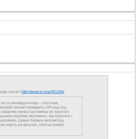
тогда насчет
http://www.zr.ru/a/351189/
я не по-иномарочному – плотным,
всякий случай проверить VIN-код под
ок защелки лючка горловины не захотел
ычага коробки (вспомнил, как боролся с
е, напомню, самые первые километры
том сидеть на креслах, обитых кожей