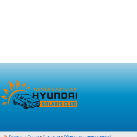
Главная
»
Форум
»
Интерьер
»
Обогрев передних сидений