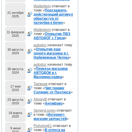
Walterkem
отвечает в
теме «
Подскажите,
21 октября
действующий артикул
2025
обратки гур от
патрубки к бочку
»
Walterkem
отвечает в
11 февраля
теме «
Открытие ПВЗ
2025
АВТОДОГ г. Грязи
»
autodoc
начинает тему
«
Открытие еще
30 августа
2024
одного магазина в г.
Набережные Челны
»
autodoc
начинает тему
«
Переезд магазина
30 августа
2024
АВТОДОК в г.
Малоярославец
»
Таёжник
отвечает в
17 мая
теме «
Чип тюнинг
2019
Солярис от Паулюса
»
AlexeyB
отвечает в
23 августа
2019
теме «
Антифриз
»
SergeyLivnev
отвечает
18 марта
в теме «
Интернет-
2020
магазин запчастей
»
Psiholog61
отвечает в
9 июня
теме «
В отпуск на
2016