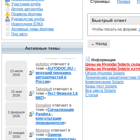
Страницы:
Первая
П
Участники клуба
Другие автоклубы
Правила форума
Руководство клуба
Быстрый ответ
Новогодняя ЁЛКА
Активные темы форума
Чтобы писать на форуме,
Про авто
← Назад
Активные темы
Информация
autodoc
отвечает в
Цены на Hyundai Solaris сед
теме «
AUTODOC.RU –
Цены на Hyundai Solaris хэтч
13 июля
ведущий продавец
Обзор Hyundai Solaris
2026
автозапчастей в
Технические характеристики So
России
»
Комплектации Solaris
Краш-тест Solaris
Taksdautt
отвечает в
Все цвета Solaris
15 мая
теме «
Тест Фемели 1.6
Статьи
2026
МКП
»
Donaling
отвечает в
теме «
Сигнализации
2 февраля
Pandora -
2026
консультации
производителя
»
Moregor
отвечает в
22 января
теме «
Замена
2026
топливного фильтра
»