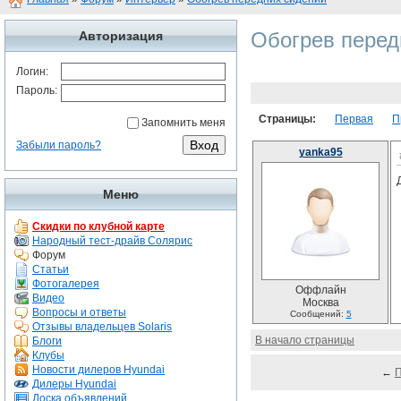
Обогрев перед
Авторизация
Логин:
Пароль:
Страницы:
Первая
П
Запомнить меня
Забыли пароль?
yanka95
Меню
Скидки по клубной карте
Народный тест-драйв Солярис
Форум
Статьи
Фотогалерея
Оффлайн
Видео
Москва
Вопросы и ответы
Сообщений:
5
Отзывы владельцев Solaris
В начало страницы
Блоги
Клубы
Новости дилеров Hyundai
←
Дилеры Hyundai
Доска объявлений