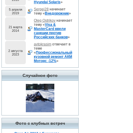
Hyundai Solaris
»
Sergej28
начинает
5 апреля
2019
тему «
Внедорожник
»
Oleg Ostrikov
начинает
тему «
Visa &
21 марта
MasterCard ввели
2014
санкции против
Российских банков
»
avtokrasim
отвечает в
теме
2 августа
«
Профессиональный
2023
кузовной ремонт АКМ
Моторс -12%
»
Случайное фото
Фото с клубных встреч