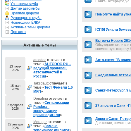
Санкт-Петербург, ул.
Участники клуба
Другие автоклубы
Правила форума
Помогите найти угна
Руководство клуба
Новогодняя ЁЛКА
Активные темы форума
[СПб] Угнали бежев
Про авто
Встреча Нового 201
Активные темы
Обсуждаем кто и как
совместную встречу 
autodoc
отвечает в
Авто-квест "В поис
теме «
AUTODOC.RU –
13 июля
ведущий продавец
2026
автозапчастей в
Ежедневные встреч
России
»
Taksdautt
отвечает в
15 мая
теме «
Тест Фемели 1.6
2026
Санкт-Петербург. 9 
МКП
»
Donaling
отвечает в
теме «
Сигнализации
2 февраля
27 апреля в Санкт-
Pandora -
2026
консультации
производителя
»
Дороги Санкт-Петер
Moregor
отвечает в
Движение, ремонт, м
22 января
теме «
Замена
2026
топливного фильтра
»