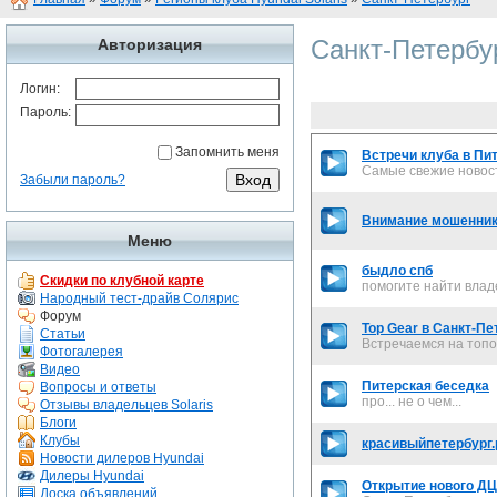
Санкт-Петербу
Авторизация
Логин:
Пароль:
Запомнить меня
Встречи клуба в Пи
Самые свежие новос
Забыли пароль?
Внимание мошенники
Меню
быдло спб
Скидки по клубной карте
помогите найти влад
Народный тест-драйв Солярис
Форум
Top Gear в Санкт-Пе
Статьи
Встречаемся на топо
Фотогалерея
Видео
Питерская беседка
Вопросы и ответы
про... не о чем...
Отзывы владельцев Solaris
Блоги
Клубы
красивыйпетербург
Новости дилеров Hyundai
Дилеры Hyundai
Открытие нового ДЦ
Доска объявлений