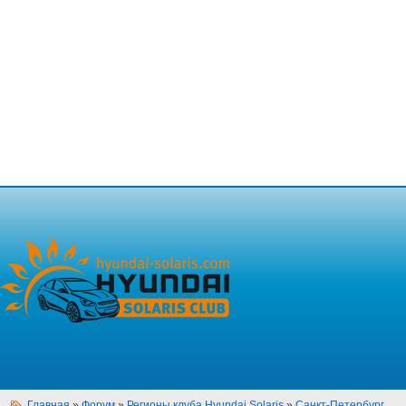
Главная
»
Форум
»
Регионы клуба Hyundai Solaris
»
Санкт-Петербург