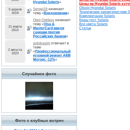
Hyundai Solaris
»
Цены на Hyundai Solaris хэтч
Обзор Hyundai Solaris
Sergej28
начинает
5 апреля
Технические характеристики So
2019
тему «
Внедорожник
»
Комплектации Solaris
Oleg Ostrikov
начинает
Краш-тест Solaris
тему «
Visa &
Все цвета Solaris
21 марта
MasterCard ввели
Статьи
2014
санкции против
Российских банков
»
avtokrasim
отвечает в
теме
2 августа
«
Профессиональный
2023
кузовной ремонт АКМ
Моторс -12%
»
Случайное фото
Фото с клубных встреч