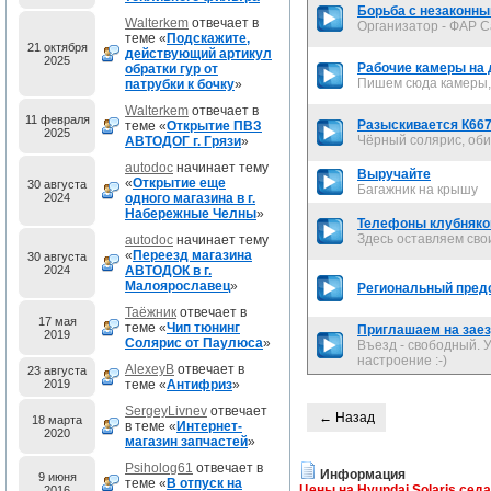
Борьба с незаконны
Walterkem
отвечает в
Организатор - ФАР С
теме «
Подскажите,
21 октября
действующий артикул
2025
Рабочие камеры на д
обратки гур от
Пишем сюда камеры, 
патрубки к бочку
»
Walterkem
отвечает в
11 февраля
Разыскивается К66
теме «
Открытие ПВЗ
2025
Чёрный солярис, оби
АВТОДОГ г. Грязи
»
autodoc
начинает тему
Выручайте
«
Открытие еще
30 августа
Багажник на крышу
2024
одного магазина в г.
Набережные Челны
»
Телефоны клубняко
Здесь оставляем св
autodoc
начинает тему
«
Переезд магазина
30 августа
2024
АВТОДОК в г.
Малоярославец
»
Региональный предс
Таёжник
отвечает в
17 мая
теме «
Чип тюнинг
Приглашаем на заезд
2019
Солярис от Паулюса
»
Въезд - свободный. 
настроение :-)
AlexeyB
отвечает в
23 августа
2019
теме «
Антифриз
»
SergeyLivnev
отвечает
← Назад
18 марта
в теме «
Интернет-
2020
магазин запчастей
»
Psiholog61
отвечает в
Информация
9 июня
теме «
В отпуск на
Цены на Hyundai Solaris сед
2016