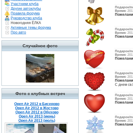
Участники клуба
Подарок/п
Другие автоклубы
Время:
2012
Правила форума
Пожелани
Руководство клуба
Новогодняя ЁЛКА
Активные темы форума
Подарок/п
Про авто
Время:
2012
Пожелани
Случайное фото
Подарок/п
Время:
2012
Пожелани
Подарок/п
Время:
2012
Пожелани
С днем св.
Фото с клубных встреч
Подарок/п
Время:
2012
Пожелани
Open Air 2012 в Бисерово
Open Air 2012 в Жостово
Open Air 2012 в Обухово
Open Air 2013 (июнь)
Подарок/п
Open Air 2013 (июль)
Время:
2012
Пожелани