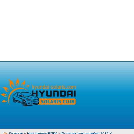
Главная
»
Новогодняя ЁЛКА
»
Подарки :елка намбер 2012)))