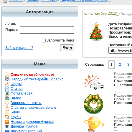
Авторизация
елка намбер 2012)))
/влад
Логин:
Дата создан
Поздравлени
Пароль:
Просмотров
:
Высота ёлки
Запомнить меня
Постоянный 
Забыли пароль?
Меню
Страницы:
1
2
3
Подарок/п
Скидки по клубной карте
Время:
2013
Народный тест-драйв Солярис
Пожелани
Форум
С наступа
Статьи
Фотогалерея
Подарок/п
Видео
Время:
2012
Вопросы и ответы
Пожелани
Отзывы владельцев Solaris
Блоги
Клубы
Подарок/п
Время:
2012
Новости дилеров Hyundai
Пожелани
Дилеры Hyundai
)))
Доска объявлений