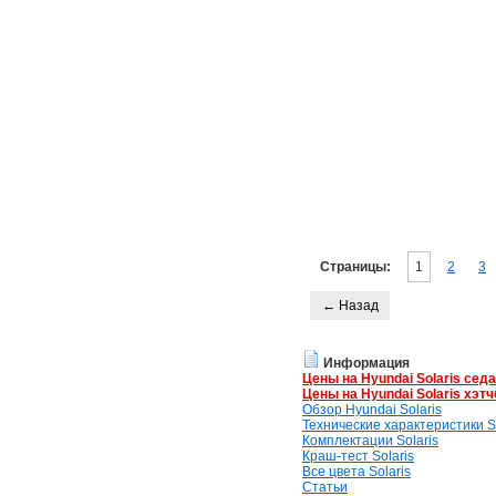
Страницы:
1
2
3
← Назад
Информация
Цены на Hyundai Solaris сед
Цены на Hyundai Solaris хэтч
Обзор Hyundai Solaris
Технические характеристики So
Комплектации Solaris
Краш-тест Solaris
Все цвета Solaris
Статьи