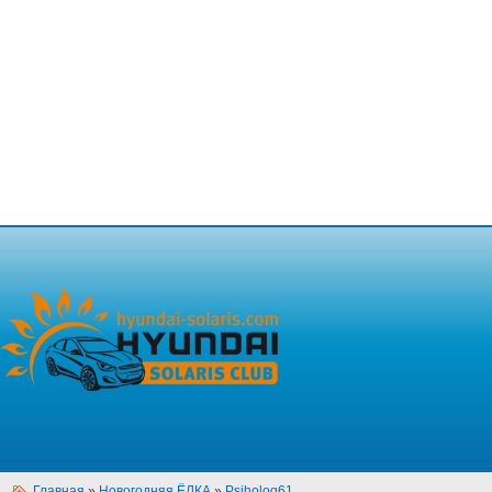
Главная
»
Новогодняя ЁЛКА
»
Psiholog61