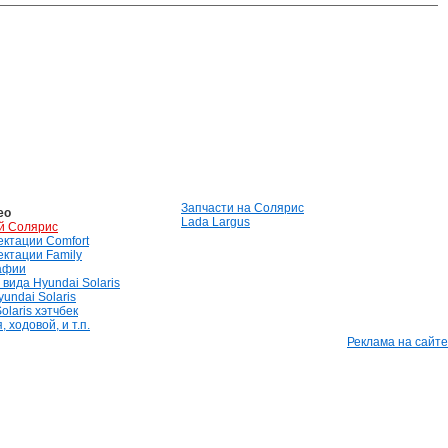
Запчасти на Солярис
ео
Lada Largus
й Солярис
лектации Comfort
лектации Family
афии
вида Hyundai Solaris
undai Solaris
olaris хэтчбек
 ходовой, и т.п.
Реклама на сайте