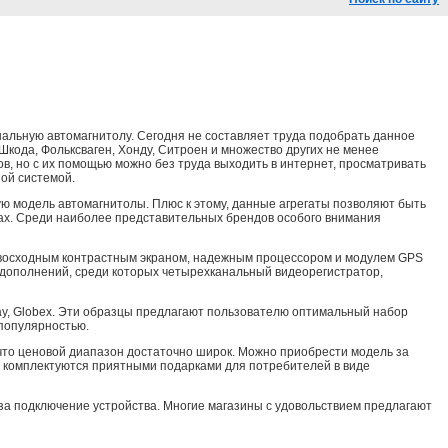
нальную автомагнитолу. Сегодня не составляет труда подобрать данное
Шкода, Фольксваген, Хонду, Ситроен и множество других не менее
в, но с их помощью можно без труда выходить в интернет, просматривать
ой системой.
вую модель автомагнитолы. Плюс к этому, данные агрегаты позволяют быть
сах. Среди наиболее представительных брендов особого внимания
восходным контрастным экраном, надежным процессором и модулем GPS
дополнений, среди которых четырехканальный видеорегистратор,
ay, Globex. Эти образцы предлагают пользователю оптимальный набор
 популярностью.
 что ценовой диапазон достаточно широк. Можно приобрести модель за
ли комплектуются приятными подарками для потребителей в виде
и за подключение устройства. Многие магазины с удовольствием предлагают