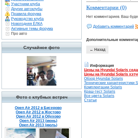
Участники клуба
Комментарии (0)
Другие автоклубы
Правила форума
Нет комментариев. Ваш буде
Руководство клуба
Новогодняя ЁЛКА
Добавить комментарий
Активные темы форума
Про авто
Дополнительные коммента
Случайное фото
← Назад
Информация
Цены на Hyundai Solaris сед
Цены на Hyundai Solaris хэтч
Обзор Hyundai Solaris
Технические характеристики So
Комплектации Solaris
Краш-тест Solaris
Все цвета Solaris
Фото с клубных встреч
Статьи
Open Air 2012 в Бисерово
Open Air 2012 в Жостово
Open Air 2012 в Обухово
Open Air 2013 (июнь)
Open Air 2013 (июль)