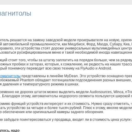
магнитолы
итель решается на замену заводской модели проигрывателя на новую, ориги
й автомобильной промышленности, как Мицубиси, Форд, Мазда, Субару, Киа, 
правило, эти устройства стоят дороже универсальных мультимедийных центро
зоваться русифицированным меню и такой необходимой иногда навигационн
кций стоит того, чтобы за штатку заплатить на порядок больше, чем за рядо
ожных пробках и заторах, которые, к сожалению, не редкость на наших трас
рый понемногу переводит всю свою технику на FlyAudio и Android.
томагнитолы
представлены в линейке MyDean. Это устройство оснащено пре
 обожаемый Phantom обладает потенциалом подсоединения разных внешних 
ля давления и температурного режима в шинах.
ременно не дорогих штаток можно выделить модели Audiosources, Winca, nTr
 Благодаря этому, автомагнитолы недорогого сегмента пользуются широкой
омимо функций устройств интересует и их стоимость. Нужно сразу отметить,
ать устройство за четыре и более тысяч рублей. Плюс к этому, многие моде
о обеспечения или оригинальной камеры заднего обозрения.
е забудьте поинтересоваться у продавца, входит ли в стоимость цена услуг
лось, надо