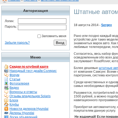
Штатные авто
Авторизация
Логин:
18 августа 2014 -
Sergey
Пароль:
Рано или поздно каждый вод
Запомнить меня
устройство для таких моделе
Забыли пароль?
знаменитых марок авто. Как 
любимые телепередачи, поль
Согласитесь, весь набор фун
Меню
осведомленным обо всех дор
заслуживает RoadRover, кото
Скидки по клубной карте
Более дешевые
штатные ав
Народный тест-драйв Солярис
от компании Самсунг. Всеми
Форум
парктроник, система контро
Статьи
Среди качественных и однов
Фотогалерея
самых необходимых функций.
Видео
Вопросы и ответы
Разумеется, потребителей п
Отзывы владельцев Solaris
1500 рублей, а можно подобр
навигационного программног
Блоги
Клубы
Приобретая автомагнитолу, н
Новости дилеров Hyundai
покупателям данную услугу.
Дилеры Hyundai
Не жадничай! Если понрави
Доска объявлений