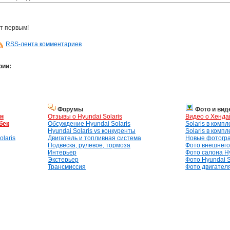
т первым!
RSS-лента комментариев
рии:
Форумы
Фото и вид
ан
Отзывы о Hyundai Solaris
Видео о Хенда
бек
Обсуждение Hyundai Solaris
Solaris в комп
Hyundai Solaris vs конкуренты
Solaris в комп
laris
Двигатель и топливная система
Новые фотогр
Подвеска, рулевое, тормоза
Фото внешнего 
Интерьер
Фото салона Hy
Экстерьер
Фото Hyundai S
Трансмиссия
Фото двигателя,