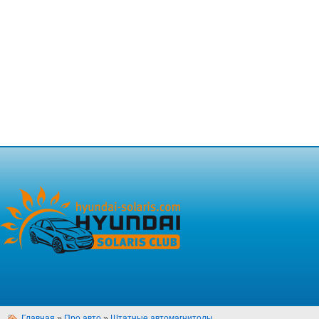
Главная
»
Про авто
»
Штатные автомагнитолы