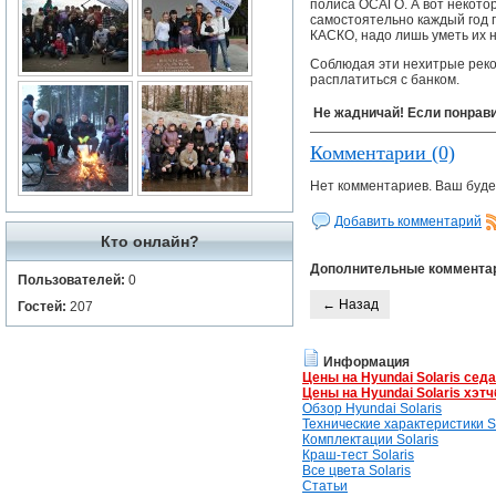
полиса ОСАГО. А вот некото
самостоятельно каждый год п
КАСКО, надо лишь уметь их н
Соблюдая эти нехитрые реко
расплатиться с банком.
Не жадничай! Если понрави
Комментарии (0)
Нет комментариев. Ваш буде
Добавить комментарий
Кто онлайн?
Дополнительные коммента
Пользователей:
0
← Назад
Гостей:
207
Информация
Цены на Hyundai Solaris сед
Цены на Hyundai Solaris хэтч
Обзор Hyundai Solaris
Технические характеристики So
Комплектации Solaris
Краш-тест Solaris
Все цвета Solaris
Статьи