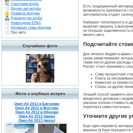
Участники клуба
Есть традиционный автокред
Другие автоклубы
возможность приобрести с по
Правила форума
автолюбитель отдает салону 
Руководство клуба
Набирает популярность и дру
Новогодняя ЁЛКА
выкупает машину, а выплачи
Активные темы форума
не погашая задолженность пе
Про авто
менять авто.
Подсчитайте стои
Случайное фото
Для личного бюджета важно н
срока заимствования, которы
также нести другие расходы
Расчет стоит принимать сле
Саму процентную став
Плата за обслуживани
Комиссия за прием пл
Сборы за другие банко
Фото с клубных встреч
Лучший способ сравнить неск
кредитного договора с инди
указаны полная стоимость кр
Open Air 2012 в Бисерово
переплату самостоятельно.
Open Air 2012 в Жостово
Open Air 2012 в Обухово
Уточните другие у
Open Air 2013 (июнь)
Open Air 2013 (июль)
Еще один параметр автокред
машины (в банк передается 