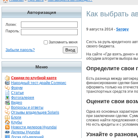
Как выбрать а
Авторизация
Логин:
9 августа 2014 -
Sergey
Пароль:
Сесть за руль кредитного ав
Запомнить меня
своего бюджета.
Забыли пароль?
На сайте «Где взять денег» 
обсудим алгоритм выбора выг
Меню
Определите свои 
Скидки по клубной карте
Есть разница между автокре
финансировании сделки банк
Народный тест-драйв Солярис
оформить только на отечеств
Форум
транспортных средств эти по
Статьи
Фотогалерея
Оцените свои воз
Видео
Вопросы и ответы
Одна из основных характерис
Отзывы владельцев Solaris
при заключении сделки. Сум
Блоги
сложно найти предложения о
Клубы
Но есть кредиты и с условие
Новости дилеров Hyundai
Дилеры Hyundai
Узнайте о разнови
Доска объявлений