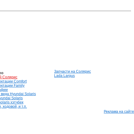
Запчасти на Солярис
ео
Lada Largus
й Солярис
лектации Comfort
лектации Family
афии
вида Hyundai Solaris
undai Solaris
olaris хэтчбек
 ходовой, и т.п.
Реклама на сайте