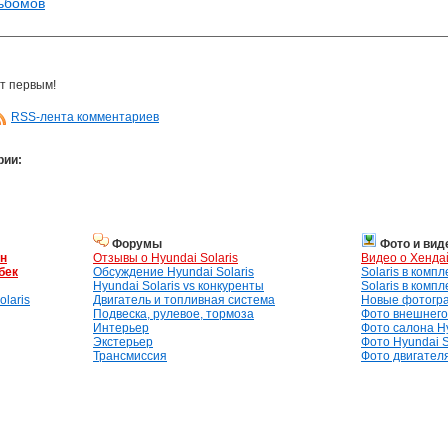
льбомов
т первым!
RSS-лента комментариев
рии:
Форумы
Фото и вид
ан
Отзывы о Hyundai Solaris
Видео о Хенда
бек
Обсуждение Hyundai Solaris
Solaris в комп
Hyundai Solaris vs конкуренты
Solaris в комп
laris
Двигатель и топливная система
Новые фотогр
Подвеска, рулевое, тормоза
Фото внешнего 
Интерьер
Фото салона Hy
Экстерьер
Фото Hyundai S
Трансмиссия
Фото двигателя,