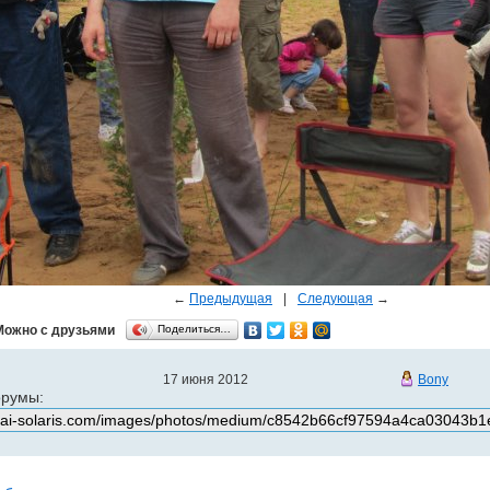
←
Предыдущая
|
Следующая
→
Можно с друзьями
Поделиться…
17 июня 2012
Bony
орумы: