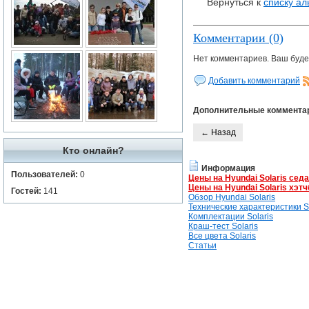
Вернуться к
списку а
Комментарии (0)
Нет комментариев. Ваш буде
Добавить комментарий
Дополнительные коммента
← Назад
Кто онлайн?
Информация
Пользователей:
0
Цены на Hyundai Solaris сед
Цены на Hyundai Solaris хэтч
Гостей:
141
Обзор Hyundai Solaris
Технические характеристики So
Комплектации Solaris
Краш-тест Solaris
Все цвета Solaris
Статьи