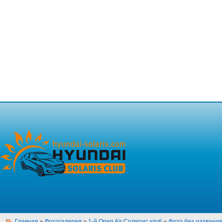
Главная
»
Фотогалерея
»
1-й Open Air Солярис клуб
»
Фото без названи