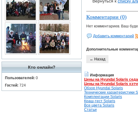
Вернуться к
списку а
Комментарии (0)
Нет комментариев. Ваш буде
Добавить комментарий
Дополнительные коммента
← Назад
Кто онлайн?
Информация
Пользователей:
0
Цены на Hyundai Solaris сед
Цены на Hyundai Solaris хэтч
Гостей:
724
Обзор Hyundai Solaris
Технические характеристики So
Комплектации Solaris
Краш-тест Solaris
Все цвета Solaris
Статьи