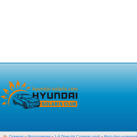
Главная
»
Фотогалерея
»
1-й Open Air Солярис клуб
»
Фото без названи