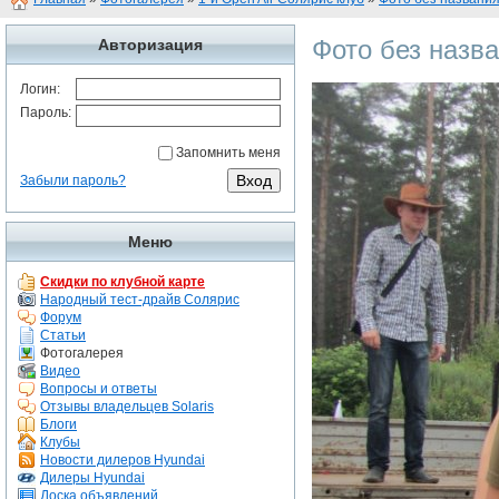
Фото без назв
Авторизация
Логин:
Пароль:
Запомнить меня
Забыли пароль?
Меню
Скидки по клубной карте
Народный тест-драйв Солярис
Форум
Статьи
Фотогалерея
Видео
Вопросы и ответы
Отзывы владельцев Solaris
Блоги
Клубы
Новости дилеров Hyundai
Дилеры Hyundai
Доска объявлений