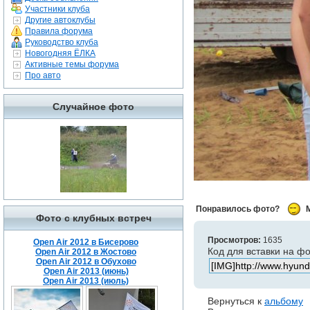
Участники клуба
Другие автоклубы
Правила форума
Руководство клуба
Новогодняя ЁЛКА
Активные темы форума
Про авто
Случайное фото
Понравилось фото?
Фото с клубных встреч
Просмотров:
1635
Open Air 2012 в Бисерово
Код для вставки на ф
Open Air 2012 в Жостово
Open Air 2012 в Обухово
Open Air 2013 (июнь)
Open Air 2013 (июль)
Вернуться к
альбому