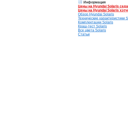
Информация
Цены на Hyundai Solaris сед
Цены на Hyundai Solaris хэтч
Обзор Hyundai Solaris
Технические характеристики So
Комплектации Solaris
Краш-тест Solaris
Все цвета Solaris
Статьи