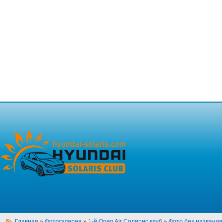
Главная
»
Фотогалерея
»
1-й Open Air Солярис клуб
»
Фото без названи