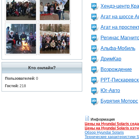
Хендэ-центр Кр
Агат на шоссе 
Агат на проспек
Регинас Магнито
Альфа-Мобиль
ДримКар
Кто онлайн?
Возрождение
Пользователей:
0
РРТ-Пискаревски
Гостей:
218
Юг-Авто
Бурятия Моторс
Информация
Цены на Hyundai Solaris сед
Цены на Hyundai Solaris хэтч
Обзор Hyundai Solaris
Технические характеристики So