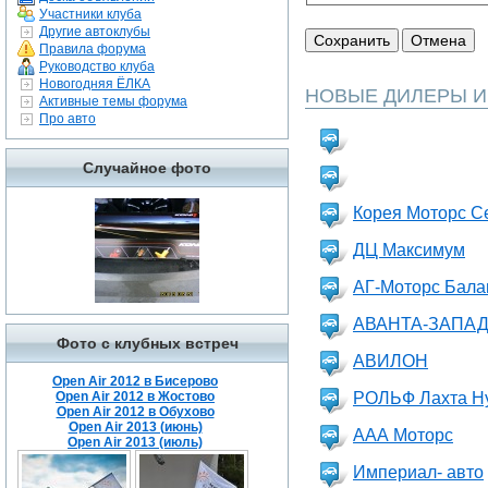
Участники клуба
Другие автоклубы
Правила форума
Руководство клуба
Новогодняя ЁЛКА
НОВЫЕ ДИЛЕРЫ И
Активные темы форума
Про авто
Случайное фото
Корея Моторс С
ДЦ Максимум
АГ-Моторс Бал
АВАНТА-ЗАПА
Фото с клубных встреч
АВИЛОН
Open Air 2012 в Бисерово
Open Air 2012 в Жостово
РОЛЬФ Лахта H
Open Air 2012 в Обухово
Open Air 2013 (июнь)
ААА Моторс
Open Air 2013 (июль)
Империал- авто