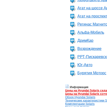
Агат на шоссе 
Агат на проспек
Регинас Магнито
Альфа-Мобиль
ДримКар
Возрождение
РРТ-Пискаревски
Юг-Авто
Бурятия Моторс
Информация
Цены на Hyundai Solaris сед
Цены на Hyundai Solaris хэтч
Обзор Hyundai Solaris
Технические характеристики So
Комплектации Solaris