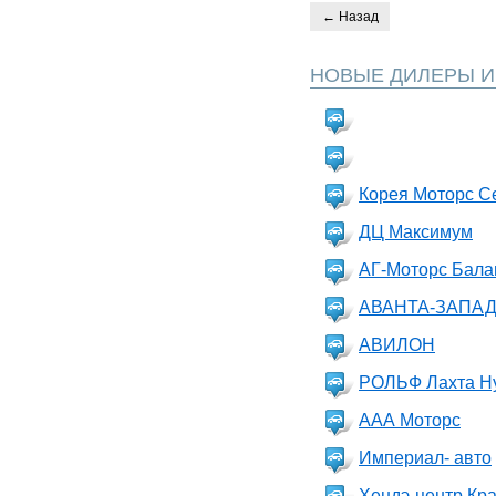
← Назад
НОВЫЕ ДИЛЕРЫ И
Корея Моторс С
ДЦ Максимум
АГ-Моторс Бал
АВАНТА-ЗАПА
АВИЛОН
РОЛЬФ Лахта H
ААА Моторс
Империал- авто
Хендэ-центр Кр