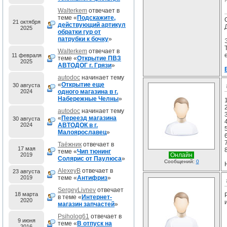
Walterkem
отвечает в
теме «
Подскажите,
21 октября
действующий артикул
2025
обратки гур от
патрубки к бочку
»
Walterkem
отвечает в
11 февраля
теме «
Открытие ПВЗ
2025
АВТОДОГ г. Грязи
»
autodoc
начинает тему
«
Открытие еще
30 августа
2024
одного магазина в г.
Набережные Челны
»
autodoc
начинает тему
«
Переезд магазина
30 августа
2024
АВТОДОК в г.
Малоярославец
»
7
Таёжник
отвечает в
17 мая
теме «
Чип тюнинг
2019
Онлайн
Солярис от Паулюса
»
Сообщений:
0
AlexeyB
отвечает в
23 августа
2019
теме «
Антифриз
»
SergeyLivnev
отвечает
18 марта
в теме «
Интернет-
2020
магазин запчастей
»
Psiholog61
отвечает в
9 июня
теме «
В отпуск на
2016