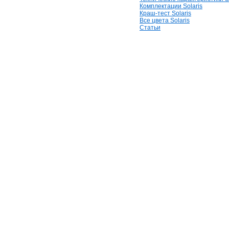
Комплектации Solaris
Краш-тест Solaris
Все цвета Solaris
Статьи