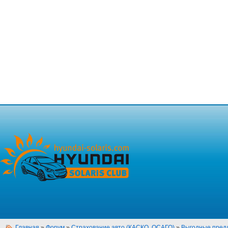
Главная
»
Форум
»
Страхование авто (КАСКО, ОСАГО)
»
Выгодные предл