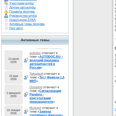
Участники клуба
Другие автоклубы
Правила форума
Руководство клуба
Новогодняя ЁЛКА
Активные темы форума
Про авто
Активные темы
autodoc
отвечает в
теме «
AUTODOC.RU –
13 июля
ведущий продавец
2026
автозапчастей в
России
»
Taksdautt
отвечает в
15 мая
теме «
Тест Фемели 1.6
2026
МКП
»
Donaling
отвечает в
теме «
Сигнализации
2 февраля
Pandora -
2026
консультации
производителя
»
Moregor
отвечает в
22 января
теме «
Замена
2026
топливного фильтра
»