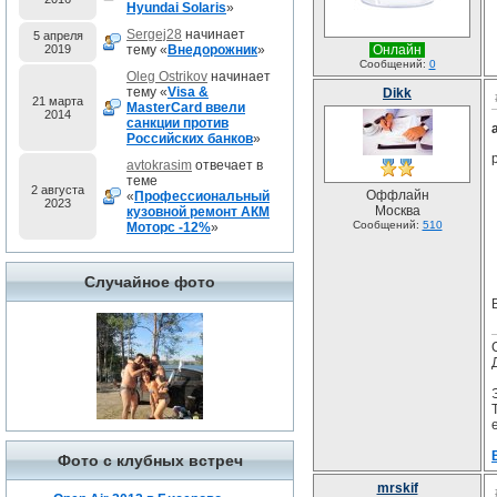
Hyundai Solaris
»
Sergej28
начинает
5 апреля
2019
тему «
Внедорожник
»
Онлайн
Сообщений:
0
Oleg Ostrikov
начинает
тему «
Visa &
Dikk
21 марта
MasterCard ввели
2014
санкции против
Российских банков
»
avtokrasim
отвечает в
теме
2 августа
Оффлайн
«
Профессиональный
2023
Москва
кузовной ремонт АКМ
Сообщений:
510
Моторс -12%
»
Случайное фото
Фото с клубных встреч
mrskif