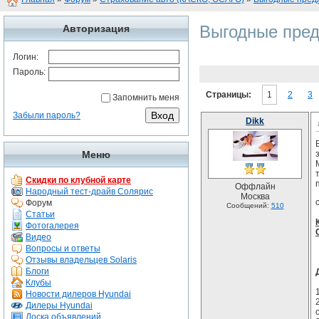
Выгодные пред
Авторизация
Логин:
Пароль:
Страницы:
1
2
3
Запомнить меня
Забыли пароль?
Dikk
Меню
Скидки по клубной карте
Оффлайн
Народный тест-драйв Солярис
Москва
Форум
Сообщений:
510
Статьи
Фотогалерея
Видео
Вопросы и ответы
Отзывы владельцев Solaris
Блоги
Клубы
Новости дилеров Hyundai
Дилеры Hyundai
Доска объявлений