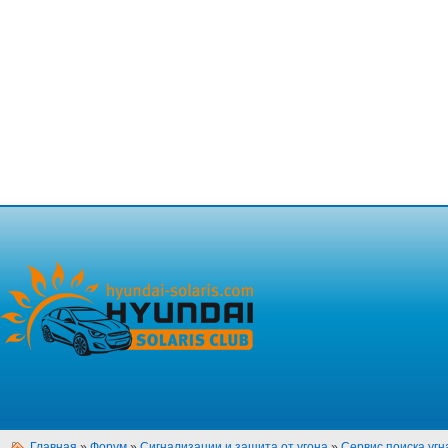
Главная
»
Форум
»
Сигнализации и защита от угона
»
Сервис поиска уг