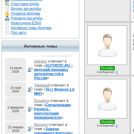
Участники клуба
Другие автоклубы
Правила форума
Руководство клуба
Новогодняя ЁЛКА
Активные темы форума
Про авто
Активные темы
autodoc
отвечает в
теме «
AUTODOC.RU –
13 июля
Онлайн
ведущий продавец
2026
Сообщений:
0
автозапчастей в
России
»
Taksdautt
отвечает в
15 мая
теме «
Тест Фемели 1.6
2026
МКП
»
Donaling
отвечает в
теме «
Сигнализации
2 февраля
Pandora -
2026
консультации
производителя
»
Онлайн
Moregor
отвечает в
Сообщений:
0
22 января
теме «
Замена
2026
топливного фильтра
»