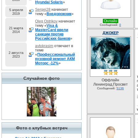
Hyundai Solaris
»
Sergej28
начинает
5 апреля
2019
тему «
Внедорожник
»
Онлайн
Oleg Ostrikov
начинает
Сообщений:
0
тему «
Visa &
21 марта
MasterCard ввели
2014
ДЖОКЕР
санкции против
Российских банков
»
avtokrasim
отвечает в
теме
2 августа
«
Профессиональный
2023
кузовной ремонт АКМ
Моторс -12%
»
Случайное фото
Оффлайн
Ленинград,Просвет
Сообщений:
5136
Фото с клубных встреч