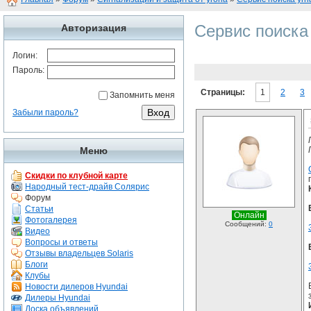
Сервис поиска
Авторизация
Логин:
Пароль:
Страницы:
1
2
3
Запомнить меня
Забыли пароль?
Меню
Скидки по клубной карте
Народный тест-драйв Солярис
Форум
Статьи
Онлайн
Фотогалерея
Сообщений:
0
Видео
Вопросы и ответы
Отзывы владельцев Solaris
Блоги
Клубы
Новости дилеров Hyundai
Дилеры Hyundai
Доска объявлений