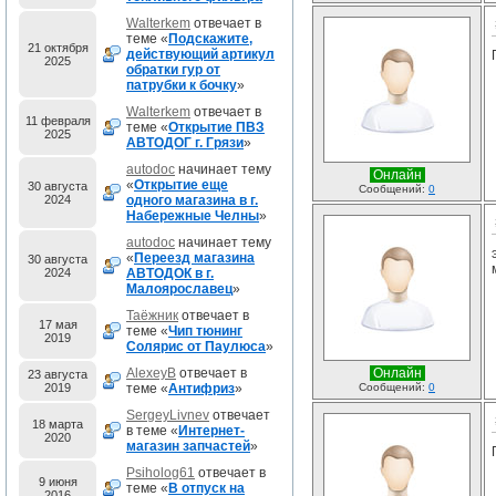
Walterkem
отвечает в
теме «
Подскажите,
21 октября
действующий артикул
2025
обратки гур от
патрубки к бочку
»
Walterkem
отвечает в
11 февраля
теме «
Открытие ПВЗ
2025
АВТОДОГ г. Грязи
»
autodoc
начинает тему
Онлайн
«
Открытие еще
30 августа
Сообщений:
0
2024
одного магазина в г.
Набережные Челны
»
autodoc
начинает тему
«
Переезд магазина
30 августа
2024
АВТОДОК в г.
Малоярославец
»
Таёжник
отвечает в
17 мая
теме «
Чип тюнинг
2019
Солярис от Паулюса
»
AlexeyB
отвечает в
Онлайн
23 августа
2019
теме «
Антифриз
»
Сообщений:
0
SergeyLivnev
отвечает
18 марта
в теме «
Интернет-
2020
магазин запчастей
»
Psiholog61
отвечает в
9 июня
теме «
В отпуск на
2016