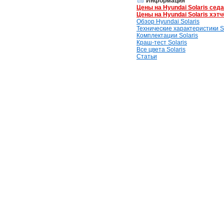
Информация
Цены на Hyundai Solaris сед
Цены на Hyundai Solaris хэтч
Обзор Hyundai Solaris
Технические характеристики So
Комплектации Solaris
Краш-тест Solaris
Все цвета Solaris
Статьи