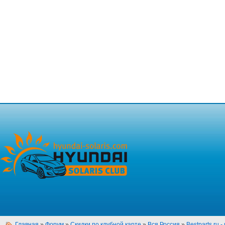
Главная
»
Форум
»
Скидки по клубной карте
»
Вся Россия
»
Bestparts.ru