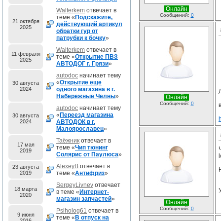
Онлайн
Walterkem
отвечает в
Сообщений:
0
теме «
Подскажите,
21 октября
действующий артикул
2025
обратки гур от
патрубки к бочку
»
Walterkem
отвечает в
11 февраля
теме «
Открытие ПВЗ
2025
АВТОДОГ г. Грязи
»
autodoc
начинает тему
«
Открытие еще
30 августа
2024
одного магазина в г.
Набережные Челны
»
Онлайн
Сообщений:
0
autodoc
начинает тему
«
Переезд магазина
30 августа
2024
АВТОДОК в г.
Малоярославец
»
Таёжник
отвечает в
17 мая
теме «
Чип тюнинг
2019
Солярис от Паулюса
»
l
AlexeyB
отвечает в
23 августа
2019
теме «
Антифриз
»
SergeyLivnev
отвечает
18 марта
в теме «
Интернет-
2020
магазин запчастей
»
Онлайн
Сообщений:
0
Psiholog61
отвечает в
9 июня
теме «
В отпуск на
2016