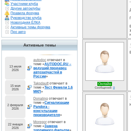
Участники клуба
Другие автоклубы
Правила форума
Руководство клуба
Новогодняя ЁЛКА
Активные темы форума
Про авто
Активные темы
autodoc
отвечает в
теме «
AUTODOC.RU –
13 июля
ведущий продавец
2026
автозапчастей в
России
»
Taksdautt
отвечает в
Онлайн
15 мая
теме «
Тест Фемели 1.6
Сообщений:
0
2026
МКП
»
Donaling
отвечает в
теме «
Сигнализации
2 февраля
Pandora -
2026
консультации
производителя
»
Moregor
отвечает в
22 января
теме «
Замена
2026
топливного фильтра
»