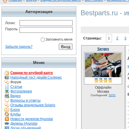
Bestparts.ru -
Авторизация
Логин:
Пароль:
Страницы:
1
2
3
Запомнить меня
Забыли пароль?
Sergey
Меню
Скидки по клубной карте
Народный тест-драйв Солярис
Форум
Статьи
Оффлайн
Фотогалерея
Москва
Сообщений:
5251
Видео
Вопросы и ответы
Отзывы владельцев Solaris
Блоги
Клубы
Новости дилеров Hyundai
Дилеры Hyundai
Доска объявлений