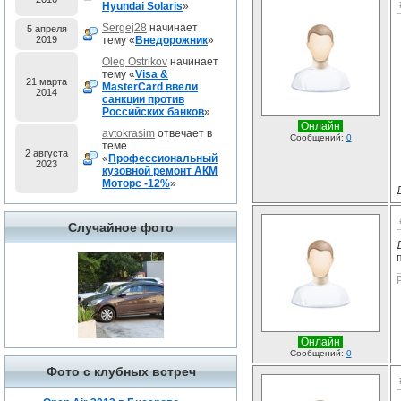
Hyundai Solaris
»
Sergej28
начинает
5 апреля
2019
тему «
Внедорожник
»
Oleg Ostrikov
начинает
тему «
Visa &
21 марта
MasterCard ввели
2014
санкции против
Российских банков
»
Онлайн
avtokrasim
отвечает в
Сообщений:
0
теме
2 августа
«
Профессиональный
2023
кузовной ремонт АКМ
Моторс -12%
»
Случайное фото
Онлайн
Сообщений:
0
Фото с клубных встреч